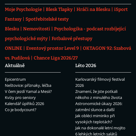
Moje Psychologie
Blesk Tlapky
Hráči na Blesku
iSport
Fantasy
Spotřebitelské testy
Blesku
Nemovitosti
Psychologika - podcast rozbíjející
psychologické mýty
Fotbalové přestupy
ONLINE
Eventový prostor Level 9
OKTAGON 92: Szabová
vs. Pudilová
Chance Liga 2026/27
Aktuálně
Léto 2026
Epicentrum
Karlovarský filmový festival
Neštovice: příznaky, léčba
2026
V čem jezdí Yamal a Mesii?
Znamení, že jste potkali
Kvízy pro seniory
někoho z minulého života
Kalendář úplňků 2026
Astronomické úkazy 2026:
Co je bodycount?
zatmění slunce a další
Jak obléci miminko při
vysokých teplotách?
Jak na dokonalé letní mojito
6 lehkých letních salátů