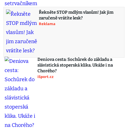
Řekněte STOP mdlým vlasům! Jak jim
zaručeně vrátíte lesk?
Reklama
Deniova cesta: Sochůrek do základu a
slávistická stoperská klika. Ukáže i na
Chorého?
iSport.cz