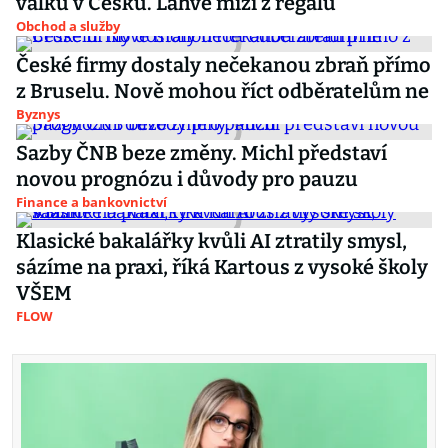
válku v Česku. Lahve mizí z regálů
Obchod a služby
České firmy dostaly nečekanou zbraň přímo
z Bruselu. Nově mohou říct odběratelům ne
Byznys
Sazby ČNB beze změny. Michl představí
novou prognózu i důvody pro pauzu
Finance a bankovnictví
Klasické bakalářky kvůli AI ztratily smysl,
sázíme na praxi, říká Kartous z vysoké školy
VŠEM
FLOW