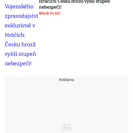
Hráčích: Česku hrozil vyšší stupeň
nebezpečí!
Blesk hráči