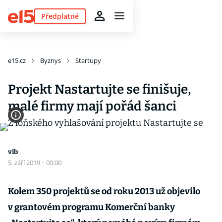
Předplatné
e15.cz
Byznys
Startupy
Projekt Nastartujte se finišuje,
malé firmy mají pořád šanci
vib
5. září 2019
·
00:00
Kolem 350 projektů se od roku 2013 už objevilo
v grantovém programu Komerční banky