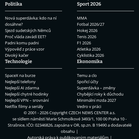
Politika
Sport 2026
Nová superdávka: kdo na ní
MMA
dosáhne?
Fotbal 2026/27
Sjezd sudetských Němců
Hokej 2026
Proč vláda zavádí EET?
Tenis 2026
Padni komu padni
F1 2026
Výpověď z práce vzor
Atletika 2026
Divoký kačer
Cyklistika 2026
Technologie
Ekonomika
SpaceX na burze
Temu a clo
Nejlepší telefony
Spořicí účty
Nejlepší AI zdarma
Superdávka – změny
Nejlepší chytré hodinky
Chybějící roky k důchodu
Nejlepší VPN – srovnání
Minimální mzda 2027
Netflix filmy a seriály
Vedro v práci
© 2001 - 2026 Copyright
CZECH NEWS CENTER a.s.
se sídlem náměstí Marie Schmolkové 3493/1, 100 00 Praha 10 -
Strašnice, IČO: 02346826, zapsána v OR, sp.zn. B 19490 a dodavatelé
obsahu
Autorská práva k publikovaným materiálům