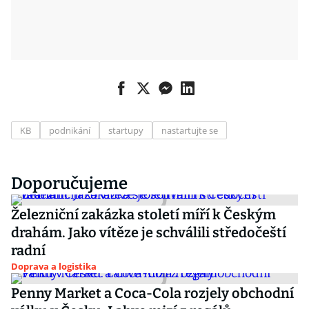
KB
podnikání
startupy
nastartujte se
Doporučujeme
Železniční zakázka století míří k Českým
drahám. Jako vítěze je schválili středočeští
radní
Doprava a logistika
Penny Market a Coca-Cola rozjely obchodní