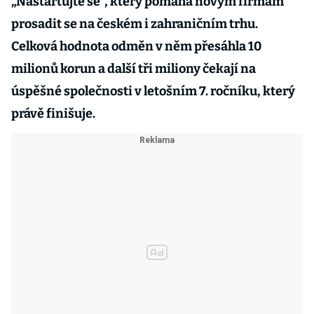
„Nastartujte se“, který pomáhá novým firmám
prosadit se na českém i zahraničním trhu.
Celková hodnota odměn v něm přesáhla 10
milionů korun a další tři miliony čekají na
úspěšné společnosti v letošním 7. ročníku, který
právě finišuje.