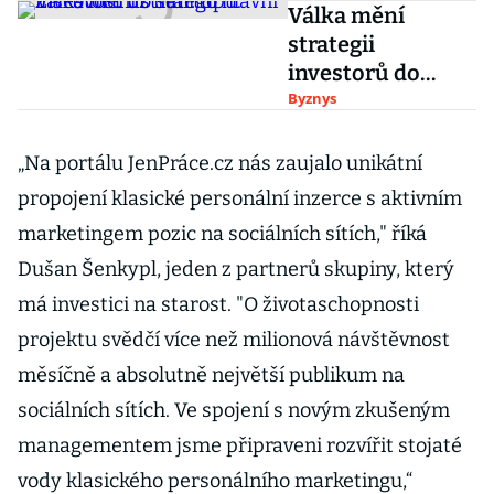
Válka mění
strategii
investorů do
startupů.
Byznys
Ziskovost už není
to hlavní
„Na portálu JenPráce.cz nás zaujalo unikátní
propojení klasické personální inzerce s aktivním
marketingem pozic na sociálních sítích," říká
Dušan Šenkypl, jeden z partnerů skupiny, který
má investici na starost. "O životaschopnosti
projektu svědčí více než milionová návštěvnost
měsíčně a absolutně největší publikum na
sociálních sítích. Ve spojení s novým zkušeným
managementem jsme připraveni rozvířit stojaté
vody klasického personálního marketingu,“