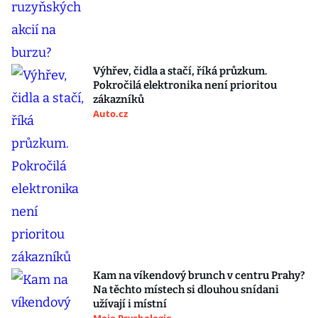
Výhřev, čidla a stačí, říká průzkum.
Pokročilá elektronika není prioritou
zákazníků
Auto.cz
Kam na víkendový brunch v centru Prahy?
Na těchto místech si dlouhou snídani
užívají i místní