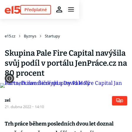
Předplatné
e15.cz
Byznys
Startupy
Skupina Pale Fire Capital navýšila
svůj podíl v portálu JenPráce.cz na
80 procent
zel
0
21. dubna 2022
·
14:10
Trh práce během posledních dvou let doznal