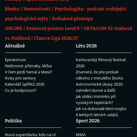
Blesku
Nemovitosti
Psychologika - podcast rozbíjející
psychologické mýty
Fotbalové přestupy
ONLINE
Eventový prostor Level 9
OKTAGON 92: Szabová
vs. Pudilová
Chance Liga 2026/27
Aktuálně
Léto 2026
Epicentrum
Karlovarský filmový festival
Neštovice: příznaky, léčba
2026
V čem jezdí Yamal a Mesii?
Znamení, že jste potkali
Kvízy pro seniory
někoho z minulého života
Kalendář úplňků 2026
Astronomické úkazy 2026:
Co je bodycount?
zatmění slunce a další
Jak obléci miminko při
vysokých teplotách?
Jak na dokonalé letní mojito
6 lehkých letních salátů
Politika
Sport 2026
Nová superdávka: kdo na ní
MMA