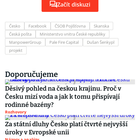
Začít diskuzi
Česko
Facebook
ČSOB Pojišťovna
Skanska
Česká pošta
Ministerstvo vnitra České republiky
ManpowerGroup
Pale Fire Capital
Dušan Šenkypl
projekt
Doporučujeme
Děsivý pohled na českou krajinu. Proč v
Česku mizí voda a jak k tomu přispívají
rodinné bazény?
Rozhovory
Za státní dluhy Česko platí čtvrté nejvyšší
úroky v Evropské unii
Názory a analýzy