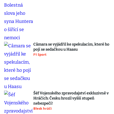
Câmara se vyjádřil ke spekulacím, které ho
pojí se sedačkou u Haasu
F1 Sport
Šéf Vojenského zpravodajství exkluzivně v
Hráčích: Česku hrozil vyšší stupeň
nebezpečí!
Blesk hráči