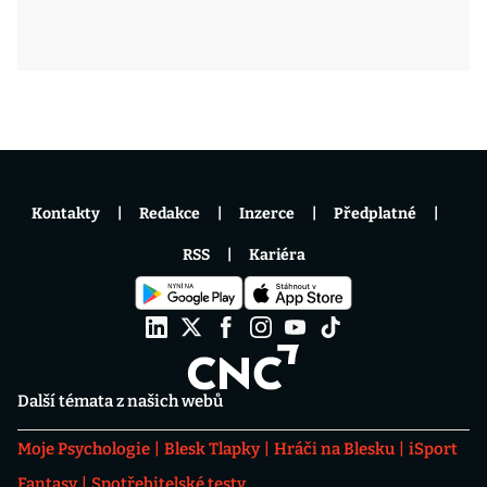
Kontakty
Redakce
Inzerce
Předplatné
RSS
Kariéra
Další témata z našich webů
Moje Psychologie
Blesk Tlapky
Hráči na Blesku
iSport
Fantasy
Spotřebitelské testy