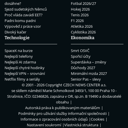
dosáhne?
Fotbal 2026/27
Sjezd sudetských Němců
Hokej 2026
Proč vláda zavádí EET?
Tenis 2026
Padni komu padni
F1 2026
Výpověď z práce vzor
Atletika 2026
Divoký kačer
Cyklistika 2026
Technologie
Ekonomika
SpaceX na burze
Smrt OSVČ
Nejlepší telefony
Spořicí účty
Nejlepší AI zdarma
Superdávka – změny
Nejlepší chytré hodinky
Důchody 2027
Nejlepší VPN – srovnání
Minimální mzda 2027
Netflix filmy a seriály
Senior Pas – slevy
© 2001 - 2026 Copyright
CZECH NEWS CENTER a.s.
se sídlem náměstí Marie Schmolkové 3493/1, 100 00 Praha 10 -
Strašnice, IČO: 02346826, zapsána v OR, sp.zn. B 19490 a dodavatelé
obsahu
Autorská práva k publikovaným materiálům
Podmínky pro užívání služby informační společnosti
Informace o zpracování osobních údajů
Cookies
Nastavení soukromí
Vlastnická struktura