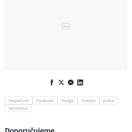
bezpečnost
Facebook
Google
Interpol
policie
terorismus
Doporučujeme