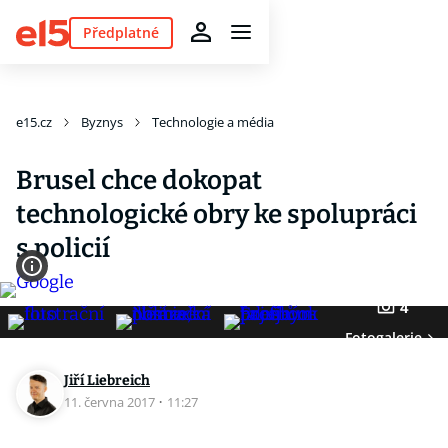
Předplatné
e15.cz
Byznys
Technologie a média
Brusel chce dokopat
technologické obry ke spolupráci
s policií
4
Fotogalerie
Jiří Liebreich
11. června 2017
·
11:27