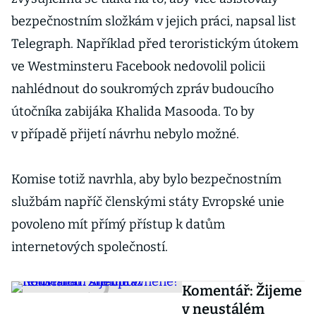
bezpečnostním složkám v jejich práci, napsal list
Telegraph. Například před teroristickým útokem
ve Westminsteru Facebook nedovolil policii
nahlédnout do soukromých zpráv budoucího
útočníka zabijáka Khalida Masooda. To by
v případě přijetí návrhu nebylo možné.
Komise totiž navrhla, aby bylo bezpečnostním
službám napříč členskými státy Evropské unie
povoleno mít přímý přístup k datům
internetových společností.
Komentář: Žijeme
v neustálém