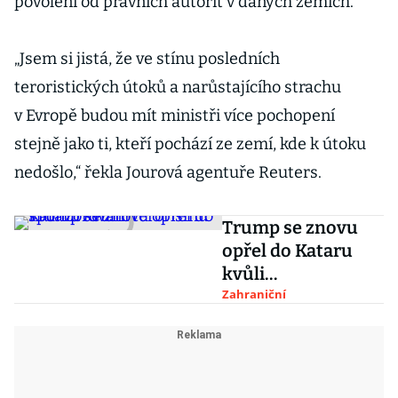
povolení od právních autorit v daných zemích.
„Jsem si jistá, že ve stínu posledních
teroristických útoků a narůstajícího strachu
v Evropě budou mít ministři více pochopení
stejně jako ti, kteří pochází ze zemí, kde k útoku
nedošlo,“ řekla Jourová agentuře Reuters.
Trump se znovu
opřel do Kataru
kvůli
sponzorování
Zahraniční
terorismu