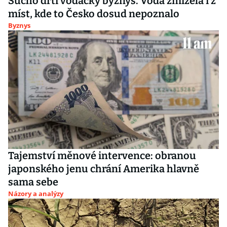
Sucho drtí vodácký byznys. Voda zmizela i z
míst, kde to Česko dosud nepoznalo
Byznys
Tajemství měnové intervence: obranou
japonského jenu chrání Amerika hlavně
sama sebe
Názory a analýzy