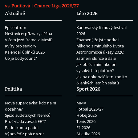
vs. Pudilová
Chance Liga 2026/27
Aktuálně
Léto 2026
Epicentrum
Karlovarský filmový festival
Neštovice: příznaky, léčba
2026
V čem jezdí Yamal a Mesii?
Znamení, že jste potkali
Kvízy pro seniory
někoho z minulého života
Kalendář úplňků 2026
Astronomické úkazy 2026:
Co je bodycount?
zatmění slunce a další
Jak obléci miminko při
vysokých teplotách?
Jak na dokonalé letní mojito
6 lehkých letních salátů
Politika
Sport 2026
Nová superdávka: kdo na ní
MMA
dosáhne?
Fotbal 2026/27
Sjezd sudetských Němců
Hokej 2026
Proč vláda zavádí EET?
Tenis 2026
Padni komu padni
F1 2026
Výpověď z práce vzor
Atletika 2026