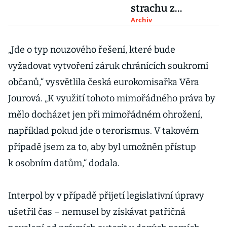
strachu z
terorismu. Ale
Archiv
oprávněně?
„Jde o typ nouzového řešení, které bude
vyžadovat vytvoření záruk chránících soukromí
občanů,“ vysvětlila česká eurokomisařka Věra
Jourová. „K využití tohoto mimořádného práva by
mělo docházet jen při mimořádném ohrožení,
například pokud jde o terorismus. V takovém
případě jsem za to, aby byl umožněn přístup
k osobním datům,“ dodala.
Interpol by v případě přijetí legislativní úpravy
ušetřil čas – nemusel by získávat patřičná