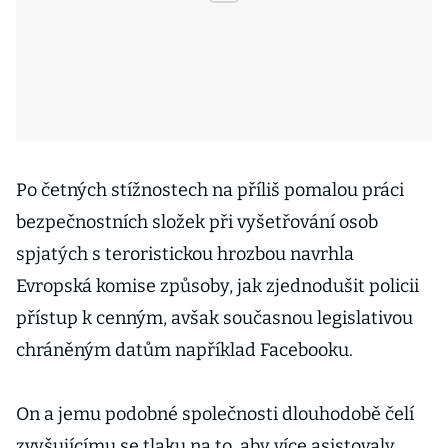
Po četných stížnostech na příliš pomalou práci
bezpečnostních složek při vyšetřování osob
spjatých s teroristickou hrozbou navrhla
Evropská komise způsoby, jak zjednodušit policii
přístup k cenným, avšak současnou legislativou
chráněným datům například Facebooku.
On a jemu podobné společnosti dlouhodobě čelí
zvyšujícímu se tlaku na to, aby více asistovaly