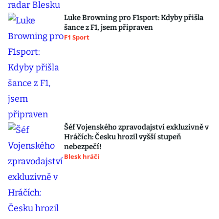
Luke Browning pro F1sport: Kdyby přišla
šance z F1, jsem připraven
F1 Sport
Šéf Vojenského zpravodajství exkluzivně v
Hráčích: Česku hrozil vyšší stupeň
nebezpečí!
Blesk hráči