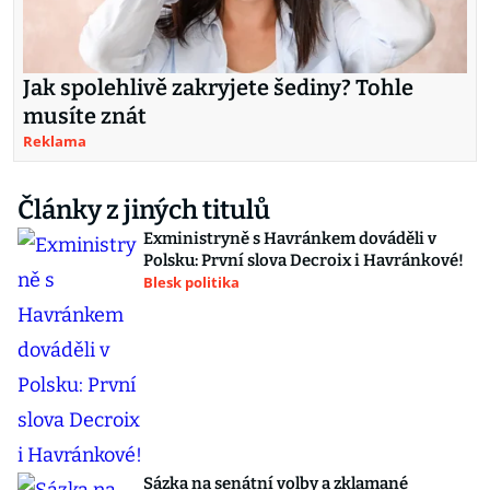
Jak spolehlivě zakryjete šediny? Tohle
musíte znát
Reklama
Články z jiných titulů
Exministryně s Havránkem dováděli v
Polsku: První slova Decroix i Havránkové!
Blesk politika
Sázka na senátní volby a zklamané