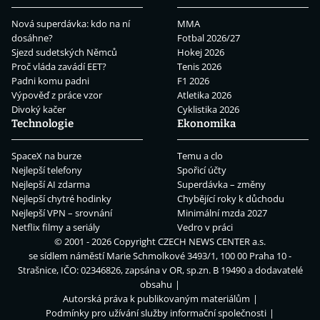
Nová superdávka: kdo na ní
MMA
dosáhne?
Fotbal 2026/27
Sjezd sudetských Němců
Hokej 2026
Proč vláda zavádí EET?
Tenis 2026
Padni komu padni
F1 2026
Výpověď z práce vzor
Atletika 2026
Divoký kačer
Cyklistika 2026
Technologie
Ekonomika
SpaceX na burze
Temu a clo
Nejlepší telefony
Spořicí účty
Nejlepší AI zdarma
Superdávka – změny
Nejlepší chytré hodinky
Chybějící roky k důchodu
Nejlepší VPN – srovnání
Minimální mzda 2027
Netflix filmy a seriály
Vedro v práci
© 2001 - 2026 Copyright
CZECH NEWS CENTER a.s.
se sídlem náměstí Marie Schmolkové 3493/1, 100 00 Praha 10 -
Strašnice, IČO: 02346826, zapsána v OR, sp.zn. B 19490 a dodavatelé
obsahu
Autorská práva k publikovaným materiálům
Podmínky pro užívání služby informační společnosti