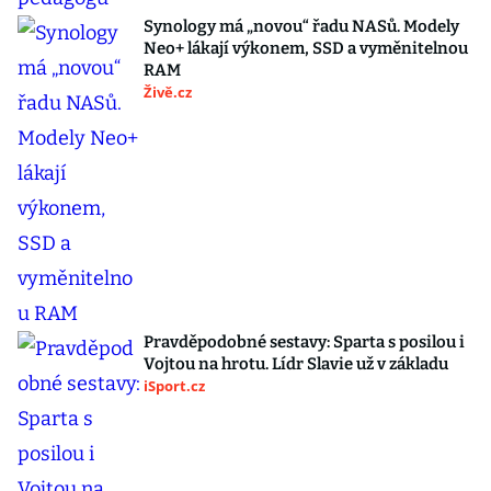
Synology má „novou“ řadu NASů. Modely
Neo+ lákají výkonem, SSD a vyměnitelnou
RAM
Živě.cz
Pravděpodobné sestavy: Sparta s posilou i
Vojtou na hrotu. Lídr Slavie už v základu
iSport.cz