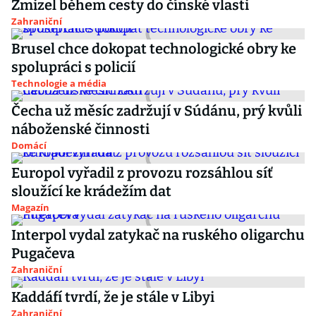
Zmizel během cesty do čínské vlasti
Zahraniční
Brusel chce dokopat technologické obry ke
spolupráci s policií
Technologie a média
Čecha už měsíc zadržují v Súdánu, prý kvůli
náboženské činnosti
Domácí
Europol vyřadil z provozu rozsáhlou síť
sloužící ke krádežím dat
Magazín
Interpol vydal zatykač na ruského oligarchu
Pugačeva
Zahraniční
Kaddáfí tvrdí, že je stále v Libyi
Zahraniční