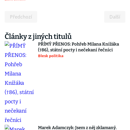
Předchozí
Další
Články z jiných titulů
PŘÍMÝ PŘENOS: Pohřeb Milana Knížáka
(†86), státní pocty i nečekaní řečníci
Blesk politika
Marek Adamczyk: Jsem z něj zklamaný.