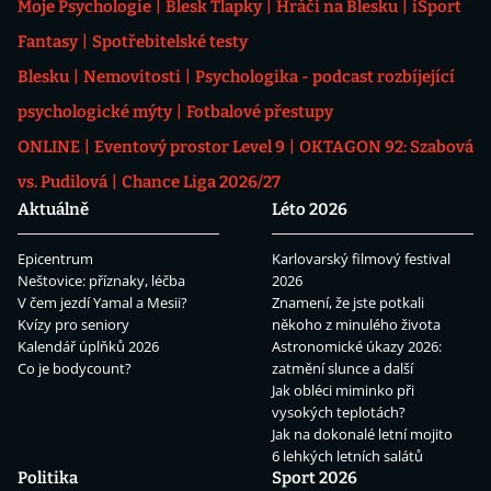
Moje Psychologie
Blesk Tlapky
Hráči na Blesku
iSport
Fantasy
Spotřebitelské testy
Blesku
Nemovitosti
Psychologika - podcast rozbíjející
psychologické mýty
Fotbalové přestupy
ONLINE
Eventový prostor Level 9
OKTAGON 92: Szabová
vs. Pudilová
Chance Liga 2026/27
Aktuálně
Léto 2026
Epicentrum
Karlovarský filmový festival
Neštovice: příznaky, léčba
2026
V čem jezdí Yamal a Mesii?
Znamení, že jste potkali
Kvízy pro seniory
někoho z minulého života
Kalendář úplňků 2026
Astronomické úkazy 2026:
Co je bodycount?
zatmění slunce a další
Jak obléci miminko při
vysokých teplotách?
Jak na dokonalé letní mojito
6 lehkých letních salátů
Politika
Sport 2026