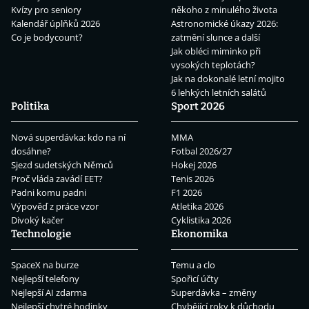
Kvízy pro seniory
někoho z minulého života
Kalendář úplňků 2026
Astronomické úkazy 2026:
Co je bodycount?
zatmění slunce a další
Jak obléci miminko při
vysokých teplotách?
Jak na dokonalé letní mojito
6 lehkých letních salátů
Politika
Sport 2026
Nová superdávka: kdo na ní
MMA
dosáhne?
Fotbal 2026/27
Sjezd sudetských Němců
Hokej 2026
Proč vláda zavádí EET?
Tenis 2026
Padni komu padni
F1 2026
Výpověď z práce vzor
Atletika 2026
Divoký kačer
Cyklistika 2026
Technologie
Ekonomika
SpaceX na burze
Temu a clo
Nejlepší telefony
Spořicí účty
Nejlepší AI zdarma
Superdávka – změny
Nejlepší chytré hodinky
Chybějící roky k důchodu