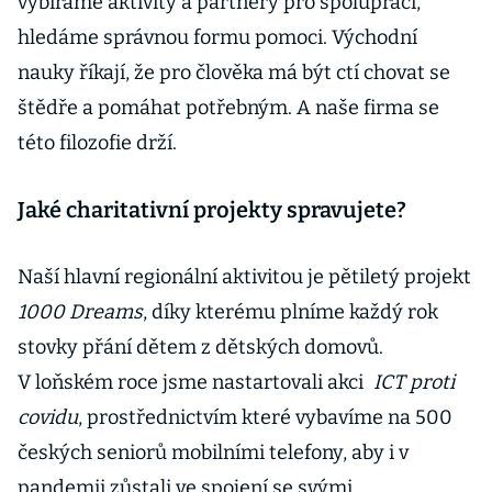
vybíráme aktivity a partnery pro spolupráci,
hledáme správnou formu pomoci. Východní
nauky říkají, že pro člověka má být ctí chovat se
štědře a pomáhat potřebným. A naše firma se
této filozofie drží.
Jaké charitativní projekty spravujete?
Naší hlavní regionální aktivitou je pětiletý projekt
1000 Dreams
, díky kterému plníme každý rok
stovky přání dětem z dětských domovů.
V loňském roce jsme nastartovali akci
ICT proti
covidu
, prostřednictvím které vybavíme na 500
českých seniorů mobilními telefony, aby i v
pandemii zůstali ve spojení se svými