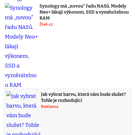
Synology má „novou“ řadu NASů. Modely
Neo+ lákají výkonem, SSD a vyměnitelnou
RAM
Živě.cz
Jak vybrat barvu, která vám bude slušet?
Tohle je rozhodující
Reklama