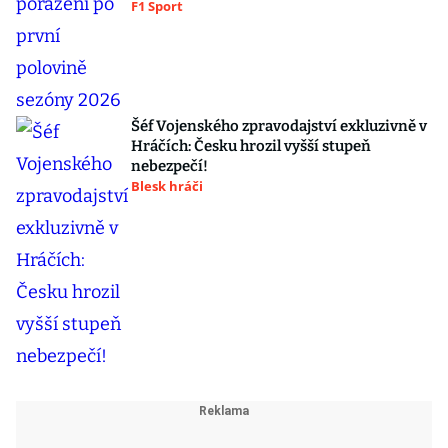
F1 Sport
Šéf Vojenského zpravodajství exkluzivně v
Hráčích: Česku hrozil vyšší stupeň
nebezpečí!
Blesk hráči