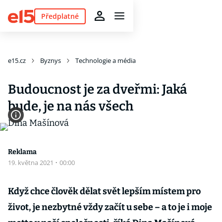
Předplatné
e15.cz
Byznys
Technologie a média
Budoucnost je za dveřmi: Jaká
bude, je na nás všech
Reklama
19. května 2021
·
00:00
Když chce člověk dělat svět lepším místem pro
život, je nezbytné vždy začít u sebe – a to je i moje