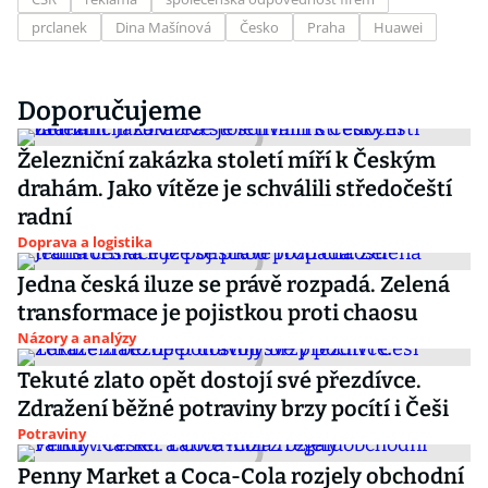
prclanek
Dina Mašínová
Česko
Praha
Huawei
Doporučujeme
Železniční zakázka století míří k Českým
drahám. Jako vítěze je schválili středočeští
radní
Doprava a logistika
Jedna česká iluze se právě rozpadá. Zelená
transformace je pojistkou proti chaosu
Názory a analýzy
Tekuté zlato opět dostojí své přezdívce.
Zdražení běžné potraviny brzy pocítí i Češi
Potraviny
Penny Market a Coca-Cola rozjely obchodní