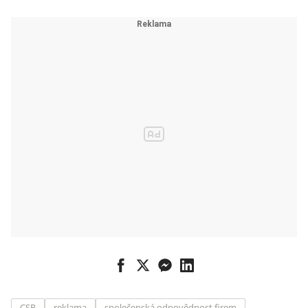
CSR
reklama
společenská odpovědnost firem