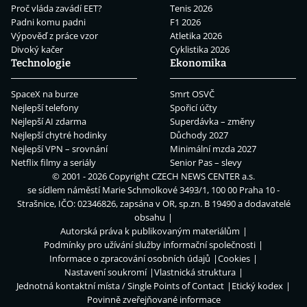
Proč vláda zavádí EET?
Tenis 2026
Padni komu padni
F1 2026
Výpověď z práce vzor
Atletika 2026
Divoký kačer
Cyklistika 2026
Technologie
Ekonomika
SpaceX na burze
Smrt OSVČ
Nejlepší telefony
Spořicí účty
Nejlepší AI zdarma
Superdávka – změny
Nejlepší chytré hodinky
Důchody 2027
Nejlepší VPN – srovnání
Minimální mzda 2027
Netflix filmy a seriály
Senior Pas – slevy
© 2001 - 2026 Copyright
CZECH NEWS CENTER a.s.
se sídlem náměstí Marie Schmolkové 3493/1, 100 00 Praha 10 -
Strašnice, IČO: 02346826, zapsána v OR, sp.zn. B 19490 a dodavatelé
obsahu
Autorská práva k publikovaným materiálům
Podmínky pro užívání služby informační společnosti
Informace o zpracování osobních údajů
Cookies
Nastavení soukromí
Vlastnická struktura
Jednotná kontaktní místa / Single Points of Contact
Etický kodex
Povinně zveřejňované informace