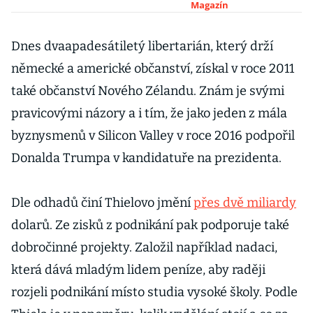
scénu.
Magazín
Koronavirus
nebude ušetřen
Dnes dvaapadesátiletý libertarián, který drží
německé a americké občanství, získal v roce 2011
také občanství Nového Zélandu. Znám je svými
pravicovými názory a i tím, že jako jeden z mála
byznysmenů v Silicon Valley v roce 2016 podpořil
Donalda Trumpa v kandidatuře na prezidenta.
Dle odhadů činí Thielovo jmění
přes dvě miliardy
dolarů. Ze zisků z podnikání pak podporuje také
dobročinné projekty. Založil například nadaci,
která dává mladým lidem peníze, aby raději
rozjeli podnikání místo studia vysoké školy. Podle