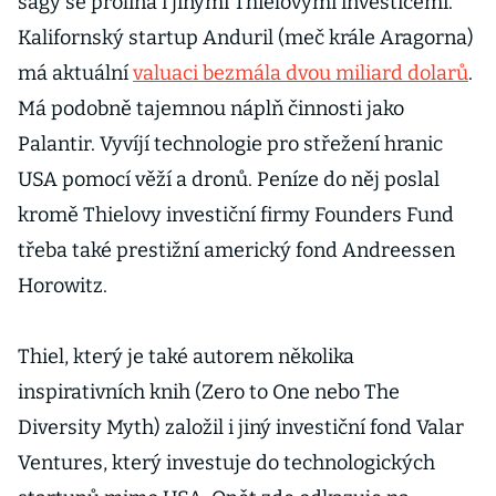
ságy se prolíná i jinými Thielovými investicemi.
Kalifornský startup Anduril (meč krále Aragorna)
má aktuální
valuaci bezmála dvou miliard dolarů
.
Má podobně tajemnou náplň činnosti jako
Palantir. Vyvíjí technologie pro střežení hranic
USA pomocí věží a dronů. Peníze do něj poslal
kromě Thielovy investiční firmy Founders Fund
třeba také prestižní americký fond Andreessen
Horowitz.
Thiel, který je také autorem několika
inspirativních knih (Zero to One nebo The
Diversity Myth) založil i jiný investiční fond Valar
Ventures, který investuje do technologických