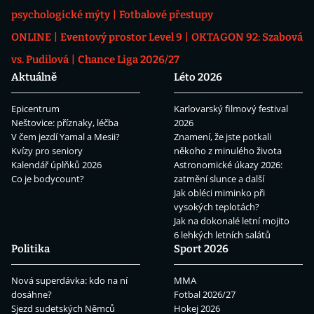
psychologické mýty
Fotbalové přestupy
ONLINE
Eventový prostor Level 9
OKTAGON 92: Szabová
vs. Pudilová
Chance Liga 2026/27
Aktuálně
Léto 2026
Epicentrum
Karlovarský filmový festival
Neštovice: příznaky, léčba
2026
V čem jezdí Yamal a Mesii?
Znamení, že jste potkali
Kvízy pro seniory
někoho z minulého života
Kalendář úplňků 2026
Astronomické úkazy 2026:
Co je bodycount?
zatmění slunce a další
Jak obléci miminko při
vysokých teplotách?
Jak na dokonalé letní mojito
6 lehkých letních salátů
Politika
Sport 2026
Nová superdávka: kdo na ní
MMA
dosáhne?
Fotbal 2026/27
Sjezd sudetských Němců
Hokej 2026