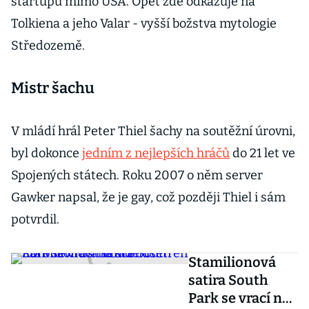
startupů mimo USA. Opět zde odkazuje na
Tolkiena a jeho Valar - vyšší božstva mytologie
Středozemě.
Mistr šachu
V mládí hrál Peter Thiel šachy na soutěžní úrovni,
byl dokonce
jedním z nejlepších hráčů
do 21 let ve
Spojených státech. Roku 2007 o něm server
Gawker napsal, že je gay, což později Thiel i sám
potvrdil.
Stamilionová
satira South
Park se vrací na