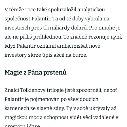
V témže roce také spoluzaložil analytickou
společnost Palantir. Ta od té doby vybrala na
investicích přes tři miliardy dolarů. Pro mnohé je
ale ne příliš průhlednou. To značně rezonuje nyní,
když Palantir oznámil ambici získat nové
investory skrze úpis akcií na burze.
Magie z Pána prstenů
Znalci Tolkienovy trilogie jistě zpozorněli, neboť
Palantir je pojmenován po vševidoucích
kamenech ze slavné ságy. Ty v sobě ukrývaly až
magickou moc a schopnost vidět věci vzdálené v
prostoru i čase.