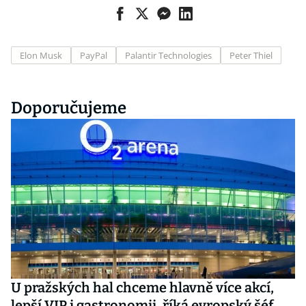
Elon Musk
PayPal
Palantir Technologies
Peter Thiel
Doporučujeme
U pražských hal chceme hlavně více akcí,
lepší VIP i gastronomii, říká evropský šéf