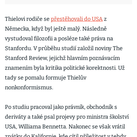
Thielovi rodiče se
přestěhovali do USA
z
Německa, když byl ještě malý. Následně
vystudoval filozofii a posléze také práva na
Stanfordu. V průběhu studií založil noviny The
Stanford Review, jejichž hlavním poznávacím
znamením byla kritika politické korektnosti. Už
tady se pomalu formuje Thielův
nonkonformismus.
Po studiu pracoval jako právník, obchodník s
deriváty a také psal projevy pro ministra školství
USA, Williama Bennetta. Nakonec se však vrátil
zpátky do Kalifornie, kde cítil příležitost v tehdy