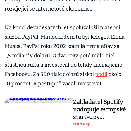
rozvíjející se internetové ekonomice.
Na konci devadesátých let spoluzaložil platební
službu PayPal. Mimochodem tu byl kolegou Elona
Muska. PayPal roku 2002 koupila firma eBay za
1,5 miliardy dolarů. O dva roky poté měl Thiel
šťastnou ruku a investoval do tehdy začínajícího
Facebooku. Za 500 tisíc dolarů získal
podíl
okolo
10 procent. A postupně začal investovat.
Zakladatel Spotify
nadopuje evropské
start-upy
miliardou eur
Startupy