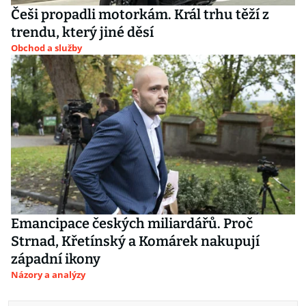
Češi propadli motorkám. Král trhu těží z
trendu, který jiné děsí
Obchod a služby
Emancipace českých miliardářů. Proč
Strnad, Křetínský a Komárek nakupují
západní ikony
Názory a analýzy