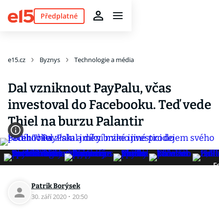
Předplatné
e15.cz
Byznys
Technologie a média
Dal vzniknout PayPalu, včas
investoval do Facebooku. Teď vede
Thiel na burzu Palantir
F
Patrik Borýsek
30. září 2020
·
20:50