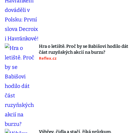
Hra o letiště. Proč by se Babišovi hodilo dát
část ruzyňských akcií na burzu?
Reflex.cz
Výhřev, čidla a stačí, říká průzkum.