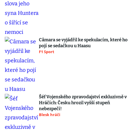
Câmara se vyjádřil ke spekulacím, které ho
pojí se sedačkou u Haasu
F1 Sport
Šéf Vojenského zpravodajství exkluzivně v
Hráčích: Česku hrozil vyšší stupeň
nebezpečí!
Blesk hráči