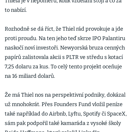
Thiela je v nepoměru, kolik vzdělání stojí a co za
to nabízí.
Rozhodně se dá říct, že Thiel rád provokuje a jde
proti proudu. Na ten jeho teď skrze IPO Palantiru
naskočí noví investoři. Newyorská bruza cenných
papírů zalistovala akcii s PLTR ve středu s kotací
7,25 dolaru za kus. To celý tento projekt oceňuje
na 16 miliard dolarů.
Že má Thiel nos na perspektivní podniky, dokázal
už mnohokrát. Přes Founders Fund vložil peníze
také například do Airbnb, Lyftu, Spotify či SpaceX,
sám pak podpořil také kamaráda z vysoké školy