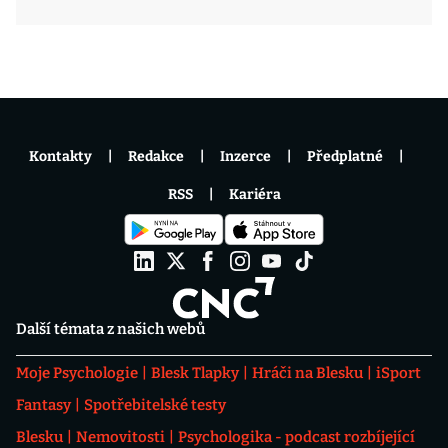
Kontakty
Redakce
Inzerce
Předplatné
RSS
Kariéra
Další témata z našich webů
Moje Psychologie
Blesk Tlapky
Hráči na Blesku
iSport
Fantasy
Spotřebitelské testy
Blesku
Nemovitosti
Psychologika - podcast rozbíjející