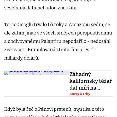
sesbíraná data nebudou zneužita.
To, co Googlu trvalo tři roky a Amazonu sedm, se
ale zatím jinak ve všech směrech perspektivnímu
a obdivovanému Palantiru nepodařilo - nedosáhl
ziskovosti. Kumulovaná ztráta činí přes tři
miliardy dolarů.
Záhadný
kalifornský těžař
dat míří na
burzu. Jeho
Burzy a trhy
služeb využívá
FBI i CIA
Když byla řeč o Pánovi prstenů, mystika z této