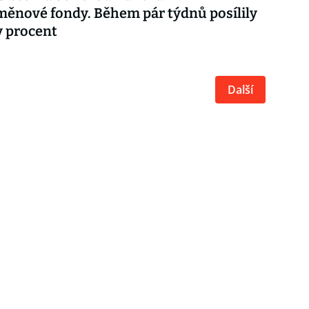
měnové fondy. Během pár týdnů posílily
y procent
Další