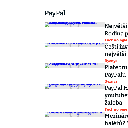
PayPal
Největší 
Rodina p
Technologie
Čeští in
největší
Byznys
Platební
PayPalu
Byznys
PayPal H
youtuber
žaloba
Technologie
Mezináro
haléřů? 