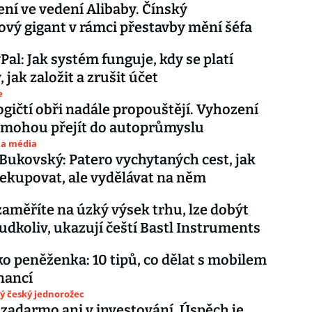
ní ve vedení Alibaby. Čínský
ový gigant v rámci přestavby mění šéfa
Pal: Jak systém funguje, kdy se platí
 jak založit a zrušit účet
e
gičtí obři nadále propouštějí. Vyhození
 mohou přejít do autoprůmyslu
 a média
 Bukovský: Patero vychytaných cest, jak
ekupovat, ale vydělávat na něm
zaměříte na úzký výsek trhu, lze dobýt
udkoliv, ukazují čeští Bastl Instruments
něženka: 10 tipů, co dělat s mobilem
nancí
ý český jednorožec
 zadarmo ani v investování. Úspěch je