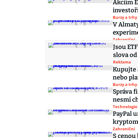
Akciím E
investoř
Burzy a trhy
V Almaty
experim
Zahraniční
Jsou ETF
slova od
Reklama
Kupujte 
nebo pla
Burzy a trhy
Správa fi
nesmí c
Technologie
PayPal 
kryptomě
Zahraniční
S cenou 