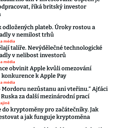
 odpracovat, říká britský investor
m
odložených plateb. Úroky rostou a
adly v nemilost trhů
 a média
ělají talíře. Nevýdělečné technologické
adly v nelibost investorů
 a média
hce obvinit Apple kvůli omezování
 konkurence k Apple Pay
 a média
 Mordoru nezůstanu ani vteřinu.“ Ajťáci
z Ruska za další mezinárodní prací
ajině
e do kryptoměny pro začátečníky. Jak
vestovat a jak funguje kryptoměna