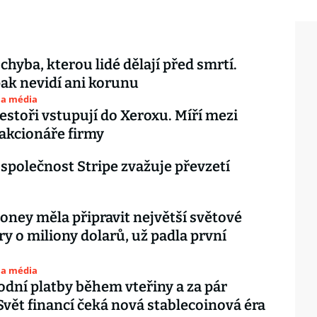
chyba, kterou lidé dělají před smrtí.
ak nevidí ani korunu
 a média
vestoři vstupují do Xeroxu. Míří mezi
 akcionáře firmy
 společnost Stripe zvažuje převzetí
oney měla připravit největší světové
y o miliony dolarů, už padla první
 a média
dní platby během vteřiny a za pár
Svět financí čeká nová stablecoinová éra