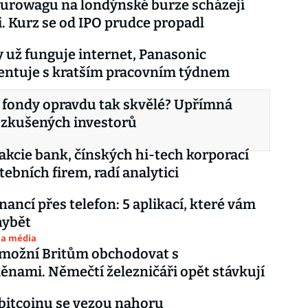
urowagu na londýnské burze scházejí
i. Kurz se od IPO prudce propadl
 už funguje internet, Panasonic
entuje s kratším pracovním týdnem
 fondy opravdu tak skvělé? Upřímná
 zkušených investorů
akcie bank, čínských hi-tech korporací
tebních firem, radí analytici
nancí přes telefon: 5 aplikací, které vám
hybět
 a média
umožní Britům obchodovat s
nami. Němečtí železničáři opět stávkují
bitcoinu se vezou nahoru