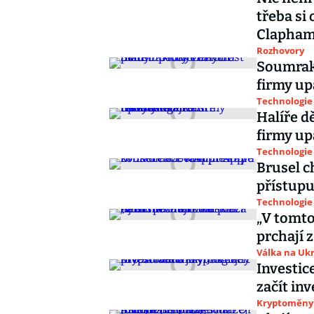
třeba si
Clapha
Rozhovory
Soumrak 
firmy up
Technologie
Halíře d
firmy up
Technologie
Brusel c
přístupu
Technologie
„V tomto
prchají 
Válka na Ukr
Investic
začít in
Kryptoměny