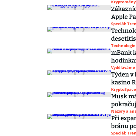
Kryptoměny
Zákazníc
Apple Pa
Speciál: Tr
Technolo
desetitis
Technologie
mBank lá
hodinka
Vyděláváme
Týden v 
kasino Ro
KryptoSpace
Musk má 
pokračuj
Názory a ana
Při expan
bránu po
Speciál: Tr