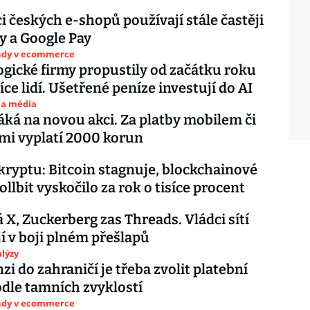
i českých e-shopů používají stále častěji
y a Google Pay
endy v ecommerce
gické firmy propustily od začátku roku
íce lidí. Ušetřené peníze investují do AI
 a média
ká na novou akci. Za platby mobilem či
mi vyplatí 2000 korun
kryptu: Bitcoin stagnuje, blockchainové
llbit vyskočilo za rok o tisíce procent
X, Zuckerberg zas Threads. Vládci sítí
í v boji plném přešlapů
lýzy
zi do zahraničí je třeba zvolit platební
dle tamních zvyklostí
endy v ecommerce