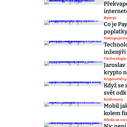
Překvape
internet
Byznys
Co je Pay
poplatky,
Nakupujem
Technolo
inženýři
Technologie
Jaroslav
krypto n
Kryptoměny
Když se 
svět odk
Rozhovory
Mobil jako pe
kolem fi
Hledá se nov
Nic není