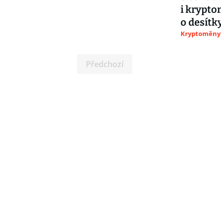
i krypto
o desítk
Kryptoměny
Předchozí