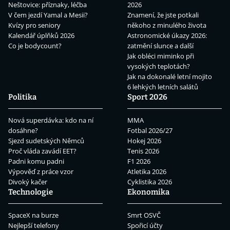
Neštovice: příznaky, léčba
2026
V čem jezdí Yamal a Mesii?
Znamení, že jste potkali
Kvízy pro seniory
někoho z minulého života
Kalendář úplňků 2026
Astronomické úkazy 2026:
Co je bodycount?
zatmění slunce a další
Jak obléci miminko při
vysokých teplotách?
Jak na dokonalé letní mojito
6 lehkých letních salátů
Politika
Sport 2026
Nová superdávka: kdo na ní
MMA
dosáhne?
Fotbal 2026/27
Sjezd sudetských Němců
Hokej 2026
Proč vláda zavádí EET?
Tenis 2026
Padni komu padni
F1 2026
Výpověď z práce vzor
Atletika 2026
Divoký kačer
Cyklistika 2026
Technologie
Ekonomika
SpaceX na burze
Smrt OSVČ
Nejlepší telefony
Spořicí účty