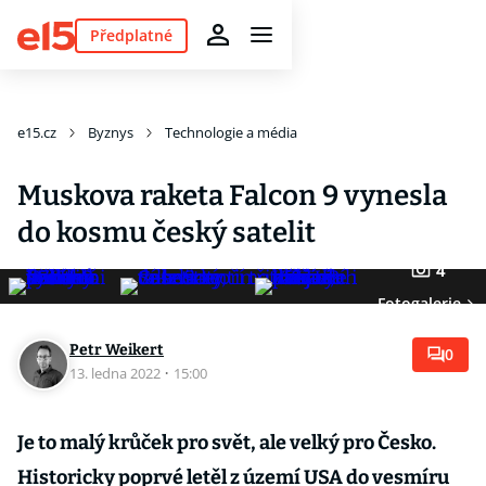
Předplatné
e15.cz
Byznys
Technologie a média
Muskova raketa Falcon 9 vynesla
do kosmu český satelit
4
Fotogalerie
Petr Weikert
0
13. ledna 2022
·
15:00
Je to malý krůček pro svět, ale velký pro Česko.
Historicky poprvé letěl z území USA do vesmíru