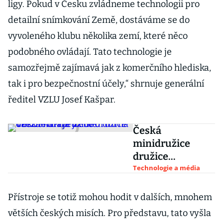
ligy. Pokud v Česku zvládneme technologii pro
detailní snímkování Země, dostáváme se do
vyvoleného klubu několika zemí, které něco
podobného ovládají. Tato technologie je
samozřejmě zajímavá jak z komerčního hlediska,
tak i pro bezpečnostní účely,“ shrnuje generální
ředitel VZLU Josef Kašpar.
Česká
minidružice
družice
VZLUSAT-1 je již
Technologie a média
500 dní na
oběžné dráze
Přístroje se totiž mohou hodit v dalších, mnohem
Země
větších českých misích. Pro představu, tato vyšla