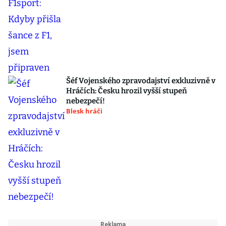
Šéf Vojenského zpravodajství exkluzivně v
Hráčích: Česku hrozil vyšší stupeň
nebezpečí!
Blesk hráči