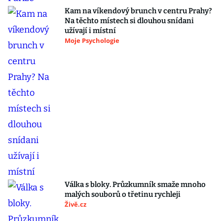
Kam na víkendový brunch v centru Prahy?
Na těchto místech si dlouhou snídani
užívají i místní
Moje Psychologie
Válka s bloky. Průzkumník smaže mnoho
malých souborů o třetinu rychleji
Živě.cz