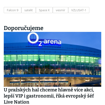
Falcon 9
satelit
Space X
vesmír
VZLUSAT-1
Doporučujeme
U pražských hal chceme hlavně více akcí,
lepší VIP i gastronomii, říká evropský šéf
Live Nation