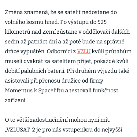
deseti let chce
do vesmíru
Změna znamená, že se satelit nedostane do
vypustit
volného kosmu hned. Po výstupu do 525
několik
kilometrů nad Zemí zůstane v oddělovači dalších
satelitů
sedm až patnáct dní a až poté bude na správné
dráze vypuštěn. Odborníci z
VZLU
kvůli průtahům
museli dvakrát za satelitem přijet, pokaždé kvůli
dobití palubních baterií. Při druhém výjezdu také
asistovali při přenosu družice od firmy
Momentus k Spaceliftu a testovali funkčnost
zařízení.
O to větší zadostiučinění mohou nyní mít.
„VZLUSAT-2 je pro nás vstupenkou do nejvyšší