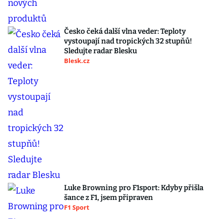
Česko čeká další vlna veder: Teploty
vystoupají nad tropických 32 stupňů!
Sledujte radar Blesku
Blesk.cz
Luke Browning pro F1sport: Kdyby přišla
šance z F1, jsem připraven
F1 Sport