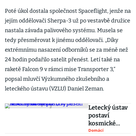
Poté úkol dostala společnost Spaceflight, jenže na
jejím oddělovači Sherpa-3 už po vestavbě družice
nastala závada palivového systému. Musela se
tedy přesměrovat k jinému oddělovači. „Díky
extrémnímu nasazení odborníků se za méně než
24 hodin podařilo satelit přenést. Letí také na
raketě Falcon 9 v rámci mise Transporter 3,“
popsal mluvčí Výzkumného zkušebního a
leteckého ústavu (VZLU) Daniel Zeman.
Letecký ústav
postaví
kosmické
centrum, do
Domácí