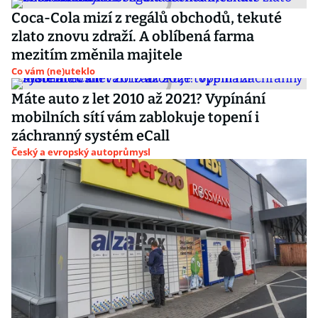
Coca-Cola mizí z regálů obchodů, tekuté
zlato znovu zdraží. A oblíbená farma
mezitím změnila majitele
Co vám (ne)uteklo
Máte auto z let 2010 až 2021? Vypínání
mobilních sítí vám zablokuje topení i
záchranný systém eCall
Český a evropský autoprůmysl