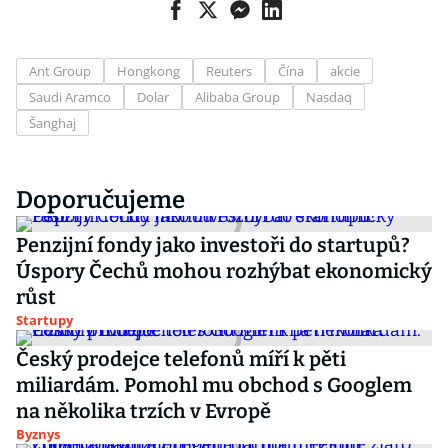
Ant Group
Hongkong
Reuters
Čína
akcie
Saudi Aramco
Dolar
Alibaba Group
Nasdaq
Šanghaj
Doporučujeme
Penzijní fondy jako investoři do startupů?
Úspory Čechů mohou rozhýbat ekonomický
růst
Startupy
Český prodejce telefonů míří k pěti
miliardám. Pomohl mu obchod s Googlem
na několika trzích v Evropě
Byznys