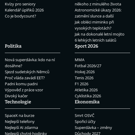
Kvízy pro seniory
někoho z minulého života
Kalendář úplňků 2026
Astronomické úkazy 2026:
Co je bodycount?
zatmění slunce a další
Jak obléci miminko při
vysokých teplotách?
Jak na dokonalé letní mojito
6 lehkých letních salátů
Politika
Sport 2026
Nová superdávka: kdo na ní
MMA
dosáhne?
Fotbal 2026/27
Sjezd sudetských Němců
Hokej 2026
Proč vláda zavádí EET?
Tenis 2026
Padni komu padni
F1 2026
Výpověď z práce vzor
Atletika 2026
Divoký kačer
Cyklistika 2026
Technologie
Ekonomika
SpaceX na burze
Smrt OSVČ
Nejlepší telefony
Spořicí účty
Nejlepší AI zdarma
Superdávka – změny
Nejlepší chytré hodinky
Důchody 2027