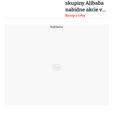
skupiny Alibaba
nabídne akcie v
Hongkongu i
Burzy a trhy
Šanghaji