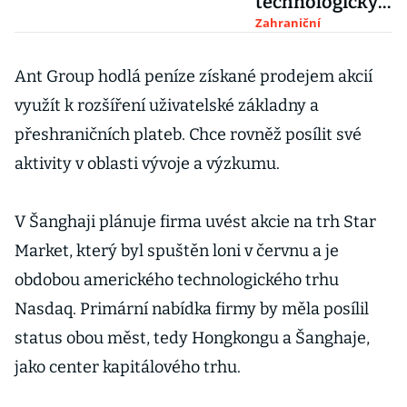
technologický
m gigantům.
Zahraniční
Ant má
nejdražší
Ant Group hodlá peníze získané prodejem akcií
primární akcie
využít k rozšíření uživatelské základny a
přeshraničních plateb. Chce rovněž posílit své
aktivity v oblasti vývoje a výzkumu.
V Šanghaji plánuje firma uvést akcie na trh Star
Market, který byl spuštěn loni v červnu a je
obdobou amerického technologického trhu
Nasdaq. Primární nabídka firmy by měla posílil
status obou měst, tedy Hongkongu a Šanghaje,
jako center kapitálového trhu.