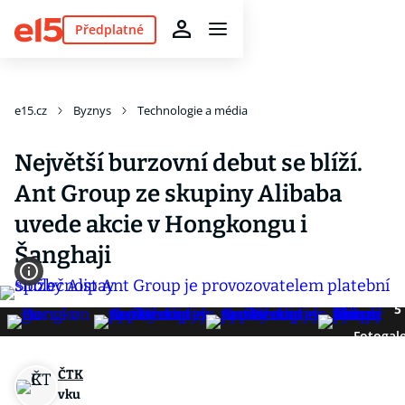
Předplatné
e15.cz
Byznys
Technologie a média
Největší burzovní debut se blíží.
Ant Group ze skupiny Alibaba
uvede akcie v Hongkongu i
Šanghaji
5
Fotogale
ČTK
vku