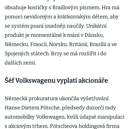
obsahuje kostičky s Braillovým písmem. Hra má
pomoci nevidomým a krátkozrakým dětem, aby
se systém psaní snadněji naučily. Unikátní
produkt je momentálně k mání v Dánsku,
Německu, Francii, Norsku, Británii, Brazílii a ve
Spojených státech. Brzy se má rozšířit i do
dalších zemí.
Šéf Volkswagenu vyplatí akcionáře
Německá prokuratura ukončila vyšetřování
Hanse Dietera Pötsche, předsedy dozorčí rady
automobilky Volkswagen, kvůli údajné manipulaci
s akciovým trhem. Pötscheova holdingová firma