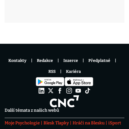
Kontakty
Redakce
Inzerce
Předplatné
RSS
Kariéra
Další témata z našich webů
Moje Psychologie
Blesk Tlapky
Hráči na Blesku
iSport