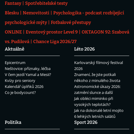
Fantasy
Spotřebitelské testy
Blesku
Nemovitosti
Psychologika - podcast rozbíjející
psychologické mýty
Fotbalové přestupy
ONLINE
Eventový prostor Level 9
OKTAGON 92: Szabová
vs. Pudilová
Chance Liga 2026/27
Aktuálně
Léto 2026
Epicentrum
Karlovarský filmový festival
Neštovice: příznaky, léčba
2026
V čem jezdí Yamal a Mesii?
Znamení, že jste potkali
Kvízy pro seniory
někoho z minulého života
Kalendář úplňků 2026
Astronomické úkazy 2026:
Co je bodycount?
zatmění slunce a další
Jak obléci miminko při
vysokých teplotách?
Jak na dokonalé letní mojito
6 lehkých letních salátů
Politika
Sport 2026