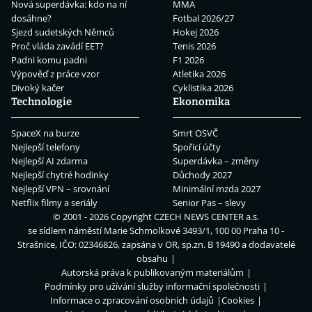
Nová superdávka: kdo na ní
MMA
dosáhne?
Fotbal 2026/27
Sjezd sudetských Němců
Hokej 2026
Proč vláda zavádí EET?
Tenis 2026
Padni komu padni
F1 2026
Výpověď z práce vzor
Atletika 2026
Divoký kačer
Cyklistika 2026
Technologie
Ekonomika
SpaceX na burze
Smrt OSVČ
Nejlepší telefony
Spořicí účty
Nejlepší AI zdarma
Superdávka – změny
Nejlepší chytré hodinky
Důchody 2027
Nejlepší VPN – srovnání
Minimální mzda 2027
Netflix filmy a seriály
Senior Pas – slevy
© 2001 - 2026 Copyright
CZECH NEWS CENTER a.s.
se sídlem náměstí Marie Schmolkové 3493/1, 100 00 Praha 10 -
Strašnice, IČO: 02346826, zapsána v OR, sp.zn. B 19490 a dodavatelé
obsahu
Autorská práva k publikovaným materiálům
Podmínky pro užívání služby informační společnosti
Informace o zpracování osobních údajů
Cookies