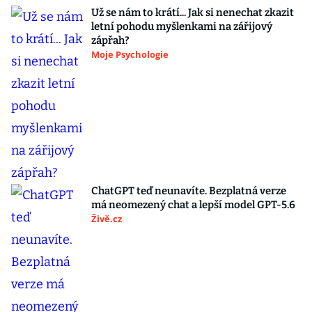
Už se nám to krátí... Jak si nenechat zkazit
letní pohodu myšlenkami na zářijový
zápřah?
Moje Psychologie
ChatGPT teď neunavíte. Bezplatná verze
má neomezený chat a lepší model GPT-5.6
Živě.cz