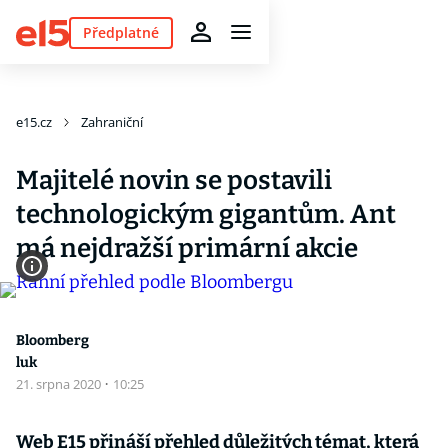
Předplatné
e15.cz
Zahraniční
Majitelé novin se postavili
technologickým gigantům. Ant
má nejdražší primární akcie
Bloomberg
luk
21. srpna 2020
·
10:25
Web E15 přináší přehled důležitých témat, která