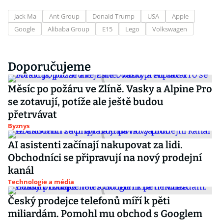
Jack Ma
Ant Group
Donald Trump
USA
Apple
Google
Alibaba Group
E15
Lego
Volkswagen
Doporučujeme
Měsíc po požáru ve Zlíně. Vasky a Alpine Pro
se zotavují, potíže ale ještě budou
přetrvávat
Byznys
AI asistenti začínají nakupovat za lidi.
Obchodníci se připravují na nový prodejní
kanál
Technologie a média
Český prodejce telefonů míří k pěti
miliardám. Pomohl mu obchod s Googlem