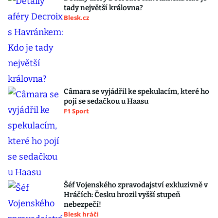
tady největší královna?
Blesk.cz
Câmara se vyjádřil ke spekulacím, které ho
pojí se sedačkou u Haasu
F1 Sport
Šéf Vojenského zpravodajství exkluzivně v
Hráčích: Česku hrozil vyšší stupeň
nebezpečí!
Blesk hráči