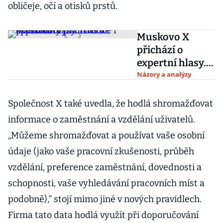
obličeje, očí a otisků prstů.
Muskovo X
přichází o
expertní hlasy.
Toxické
Názory a analýzy
prostředí
vyhání vědce i
Společnost X také uvedla, že hodlá shromažďovat
specialisty
informace o zaměstnání a vzdělání uživatelů.
„Můžeme shromažďovat a používat vaše osobní
údaje (jako vaše pracovní zkušenosti, průběh
vzdělání, preference zaměstnání, dovednosti a
schopnosti, vaše vyhledávání pracovních míst a
podobně),“ stojí mimo jiné v nových pravidlech.
Firma tato data hodlá využít při doporučování