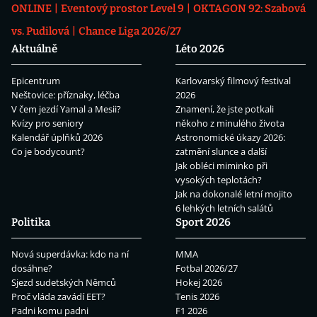
ONLINE
Eventový prostor Level 9
OKTAGON 92: Szabová
vs. Pudilová
Chance Liga 2026/27
Aktuálně
Léto 2026
Epicentrum
Karlovarský filmový festival
Neštovice: příznaky, léčba
2026
V čem jezdí Yamal a Mesii?
Znamení, že jste potkali
Kvízy pro seniory
někoho z minulého života
Kalendář úplňků 2026
Astronomické úkazy 2026:
Co je bodycount?
zatmění slunce a další
Jak obléci miminko při
vysokých teplotách?
Jak na dokonalé letní mojito
6 lehkých letních salátů
Politika
Sport 2026
Nová superdávka: kdo na ní
MMA
dosáhne?
Fotbal 2026/27
Sjezd sudetských Němců
Hokej 2026
Proč vláda zavádí EET?
Tenis 2026
Padni komu padni
F1 2026