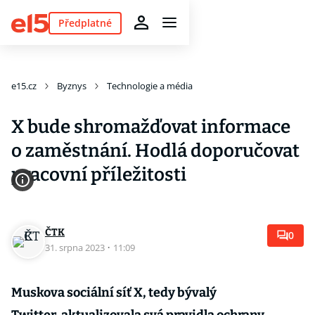
Předplatné
e15.cz
Byznys
Technologie a média
X bude shromažďovat informace
o zaměstnání. Hodlá doporučovat
pracovní příležitosti
ČTK
0
31. srpna 2023
·
11:09
Muskova sociální síť X, tedy bývalý