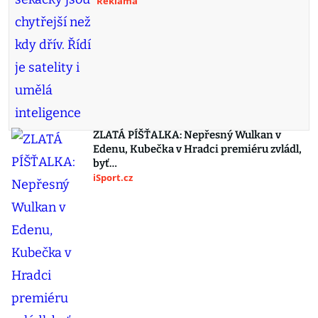
Reklama
ZLATÁ PÍŠŤALKA: Nepřesný Wulkan v
Edenu, Kubečka v Hradci premiéru zvládl,
byť…
iSport.cz