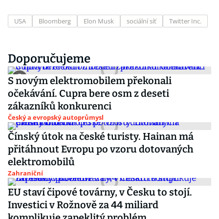
USA
Bloomberg
Elon Musk
sociální síť
Twitter Inc.
Doporučujeme
S novým elektromobilem překonali
očekávání. Cupra bere osm z deseti
zákazníků konkurenci
Český a evropský autoprůmysl
Čínský útok na české turisty. Hainan má
přitáhnout Evropu po vzoru dotovaných
elektromobilů
Zahraniční
EU staví čipové továrny, v Česku to stojí.
Investici v Rožnově za 44 miliard
komplikuje zapeklitý problém