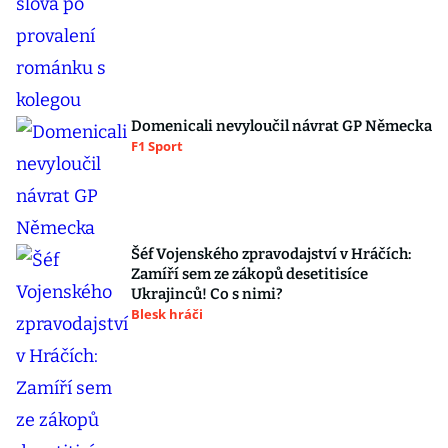
Domenicali nevyloučil návrat GP Německa
F1 Sport
Šéf Vojenského zpravodajství v Hráčích:
Zamíří sem ze zákopů desetitisíce
Ukrajinců! Co s nimi?
Blesk hráči