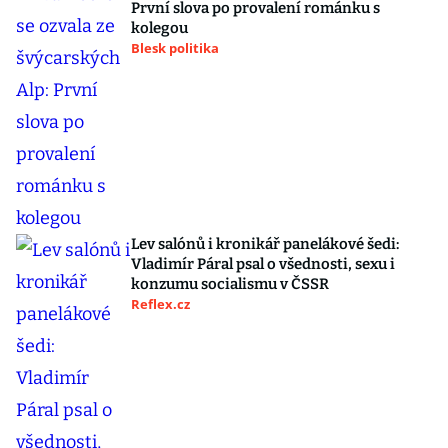
První slova po provalení románku s
kolegou
Blesk politika
Lev salónů i kronikář panelákové šedi:
Vladimír Páral psal o všednosti, sexu i
konzumu socialismu v ČSSR
Reflex.cz