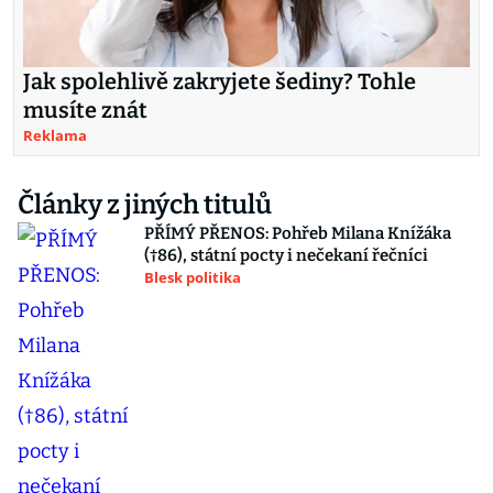
Jak spolehlivě zakryjete šediny? Tohle
musíte znát
Reklama
Články z jiných titulů
PŘÍMÝ PŘENOS: Pohřeb Milana Knížáka
(†86), státní pocty i nečekaní řečníci
Blesk politika