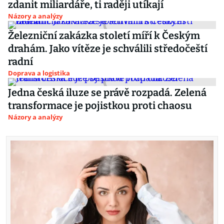
zdanit miliardáře, ti raději utíkají
Názory a analýzy
Železniční zakázka století míří k Českým
drahám. Jako vítěze je schválili středočeští
radní
Doprava a logistika
Jedna česká iluze se právě rozpadá. Zelená
transformace je pojistkou proti chaosu
Názory a analýzy