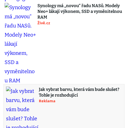
Synology má „novou“ řadu NASů. Modely
Neo+ lákají výkonem, SSD a vyměnitelnou
RAM
Živě.cz
Jak vybrat barvu, která vám bude slušet?
Tohle je rozhodující
Reklama