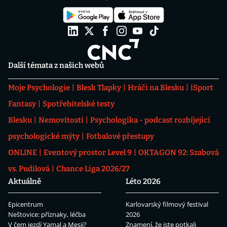
Další témata z našich webů
Moje Psychologie
Blesk Tlapky
Hráči na Blesku
iSport
Fantasy
Spotřebitelské testy
Blesku
Nemovitosti
Psychologika - podcast rozbíjející
psychologické mýty
Fotbalové přestupy
ONLINE
Eventový prostor Level 9
OKTAGON 92: Szabová
vs. Pudilová
Chance Liga 2026/27
Aktuálně
Léto 2026
Epicentrum
Karlovarský filmový festival
Neštovice: příznaky, léčba
2026
V čem jezdí Yamal a Mesii?
Znamení, že jste potkali