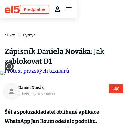
Předplatné
e15.cz
Byznys
Zápisník Daniela Nováka: Jak
zablokovat D1
Daniel Novák
0
3. května 2018
·
06:30
Šéf a spoluzakladatel oblíbené aplikace
WhatsApp Jan Koum odešel z podniku.