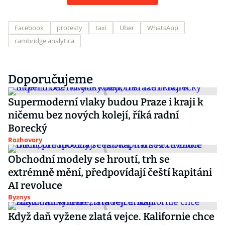
Facebook
protesty
taxi
Uber
WhatsApp
cambridge analytica
Doporučujeme
Supermoderní vlaky budou Praze i kraji k
ničemu bez nových kolejí, říká radní
Borecký
Rozhovory
Obchodní modely se hroutí, trh se
extrémně mění, předpovídají čeští kapitáni
AI revoluce
Byznys
Když daň vyžene zlatá vejce. Kalifornie chce