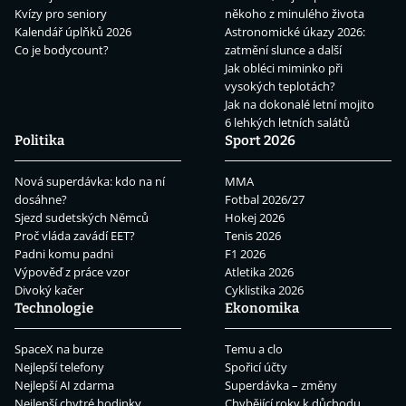
Kvízy pro seniory
někoho z minulého života
Kalendář úplňků 2026
Astronomické úkazy 2026:
Co je bodycount?
zatmění slunce a další
Jak obléci miminko při
vysokých teplotách?
Jak na dokonalé letní mojito
6 lehkých letních salátů
Politika
Sport 2026
Nová superdávka: kdo na ní
MMA
dosáhne?
Fotbal 2026/27
Sjezd sudetských Němců
Hokej 2026
Proč vláda zavádí EET?
Tenis 2026
Padni komu padni
F1 2026
Výpověď z práce vzor
Atletika 2026
Divoký kačer
Cyklistika 2026
Technologie
Ekonomika
SpaceX na burze
Temu a clo
Nejlepší telefony
Spořicí účty
Nejlepší AI zdarma
Superdávka – změny
Nejlepší chytré hodinky
Chybějící roky k důchodu