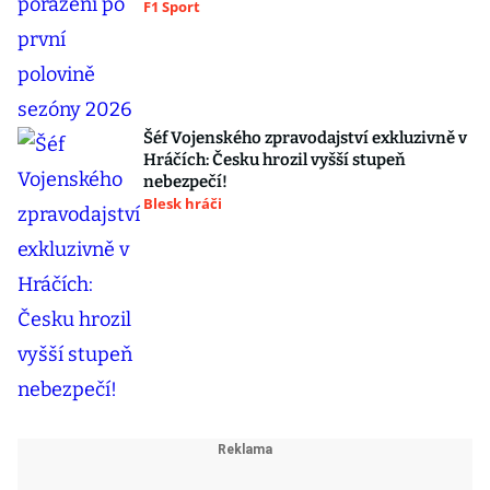
F1 Sport
Šéf Vojenského zpravodajství exkluzivně v
Hráčích: Česku hrozil vyšší stupeň
nebezpečí!
Blesk hráči