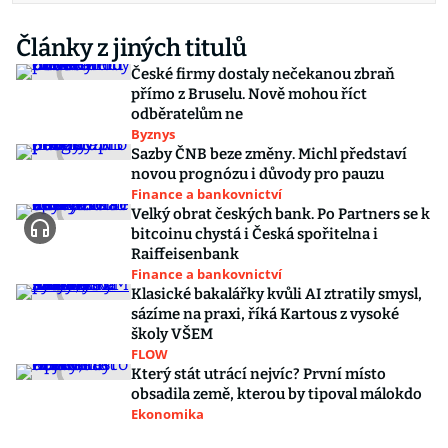
Články z jiných titulů
České firmy dostaly nečekanou zbraň
přímo z Bruselu. Nově mohou říct
odběratelům ne
Byznys
Sazby ČNB beze změny. Michl představí
novou prognózu i důvody pro pauzu
Finance a bankovnictví
Velký obrat českých bank. Po Partners se k
bitcoinu chystá i Česká spořitelna i
Raiffeisenbank
Finance a bankovnictví
Klasické bakalářky kvůli AI ztratily smysl,
sázíme na praxi, říká Kartous z vysoké
školy VŠEM
FLOW
Který stát utrácí nejvíc? První místo
obsadila země, kterou by tipoval málokdo
Ekonomika