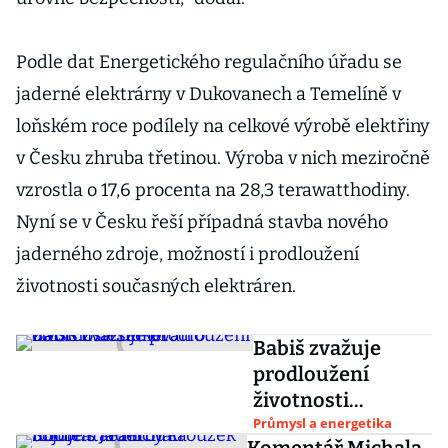
Podle dat Energetického regulačního úřadu se
jaderné elektrárny v Dukovanech a Temelíně v
loňském roce podílely na celkové výrobě elektřiny
v Česku zhruba třetinou. Výroba v nich meziročně
vzrostla o 17,6 procenta na 28,3 terawatthodiny.
Nyní se v Česku řeší případná stavba nového
jaderného zdroje, možností i prodloužení
životnosti současných elektráren.
Babiš zvažuje
prodloužení
životnosti
Dukovan o dalších
Průmysl a energetika