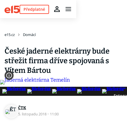
Předplatné
e15.cz
Domácí
České jaderné elektrárny bude
střežit firma dříve spojovaná s
Vítem Bártou
Fotoga
ČTK
5. listopadu 2018
·
11:00