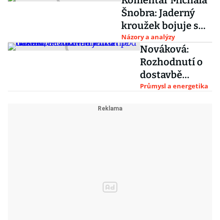
Komentář Michala
deset let
Šnobra: Jaderný
kroužek bojuje s
realitou
Názory a analýzy
Nováková:
Rozhodnutí o
dostavbě
Dukovan
Průmysl a energetika
můžeme
odložit,
nechceme
jednat pod
tlakem