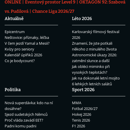
ONLINE
Eventový prostor Level 9
OKTAGON 92: Szabová
vs. Pudilová
Chance Liga 2026/27
Aktuálně
Léto 2026
Epicentrum
Karlovarský filmový festival
Neštovice: příznaky, léčba
2026
V čem jezdí Yamal a Mesii?
Znamení, že jste potkali
Kvízy pro seniory
někoho z minulého života
Kalendář úplňků 2026
Astronomické úkazy 2026:
Co je bodycount?
zatmění slunce a další
Jak obléci miminko při
vysokých teplotách?
Jak na dokonalé letní mojito
6 lehkých letních salátů
Politika
Sport 2026
Nová superdávka: kdo na ní
MMA
dosáhne?
Fotbal 2026/27
Sjezd sudetských Němců
Hokej 2026
Proč vláda zavádí EET?
Tenis 2026
Padni komu padni
F1 2026