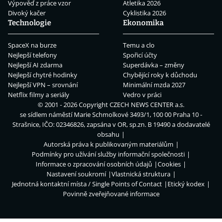
Výpověď z práce vzor
Atletika 2026
Divoký kačer
Cyklistika 2026
Technologie
Ekonomika
SpaceX na burze
Temu a clo
Nejlepší telefony
Spořicí účty
Nejlepší AI zdarma
Superdávka – změny
Nejlepší chytré hodinky
Chybějící roky k důchodu
Nejlepší VPN – srovnání
Minimální mzda 2027
Netflix filmy a seriály
Vedro v práci
© 2001 - 2026 Copyright
CZECH NEWS CENTER a.s.
se sídlem náměstí Marie Schmolkové 3493/1, 100 00 Praha 10 -
Strašnice, IČO: 02346826, zapsána v OR, sp.zn. B 19490 a dodavatelé
obsahu
Autorská práva k publikovaným materiálům
Podmínky pro užívání služby informační společnosti
Informace o zpracování osobních údajů
Cookies
Nastavení soukromí
Vlastnická struktura
Jednotná kontaktní místa / Single Points of Contact
Etický kodex
Povinně zveřejňované informace