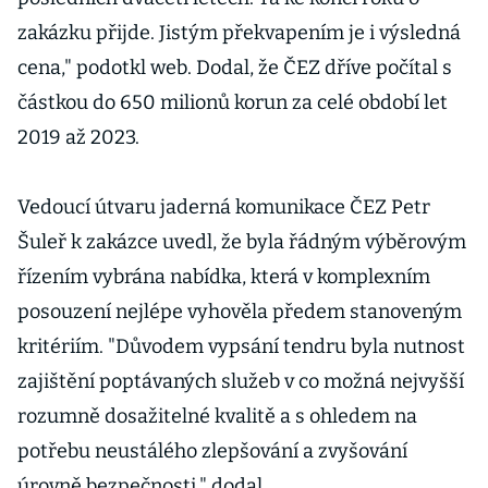
zakázku přijde. Jistým překvapením je i výsledná
cena," podotkl web. Dodal, že ČEZ dříve počítal s
částkou do 650 milionů korun za celé období let
2019 až 2023.
Vedoucí útvaru jaderná komunikace ČEZ Petr
Šuleř k zakázce uvedl, že byla řádným výběrovým
řízením vybrána nabídka, která v komplexním
posouzení nejlépe vyhověla předem stanoveným
kritériím. "Důvodem vypsání tendru byla nutnost
zajištění poptávaných služeb v co možná nejvyšší
rozumně dosažitelné kvalitě a s ohledem na
potřebu neustálého zlepšování a zvyšování
úrovně bezpečnosti," dodal.