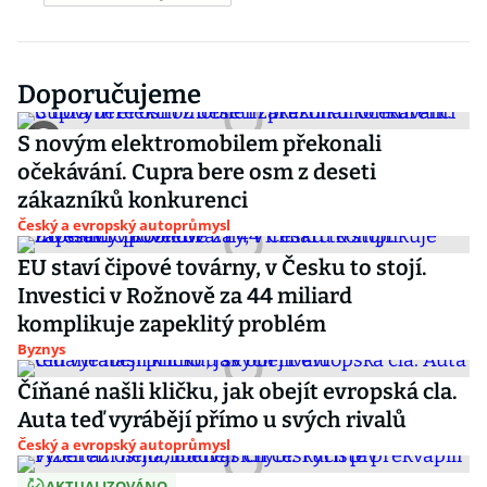
Doporučujeme
S novým elektromobilem překonali
očekávání. Cupra bere osm z deseti
zákazníků konkurenci
Český a evropský autoprůmysl
EU staví čipové továrny, v Česku to stojí.
Investici v Rožnově za 44 miliard
komplikuje zapeklitý problém
Byznys
Číňané našli kličku, jak obejít evropská cla.
Auta teď vyrábějí přímo u svých rivalů
Český a evropský autoprůmysl
AKTUALIZOVÁNO