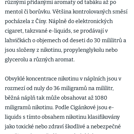
různými přidanými aromaty od tabáku až po
mentol či borůvku. Většina kontrolovaných směsí
pocházela z Číny. Náplně do elektronických
cigaret, takzvané e-liquids, se prodávají v
lahvičkách o objemech od deseti do 30 mililitrů a
jsou složeny z nikotinu, propylenglykolu nebo
glycerolu a různých aromat.
Obvyklé koncentrace nikotinu v náplních jsou v
rozmezí od nuly do 36 miligramů na mililitr,
běžná náplň tak může obsahovat až 1080
miligramů nikotinu. Podle Cigánkové jsou e-
liquids s tímto obsahem nikotinu klasifikovány
jako toxické nebo zdraví škodlivé a nebezpečné