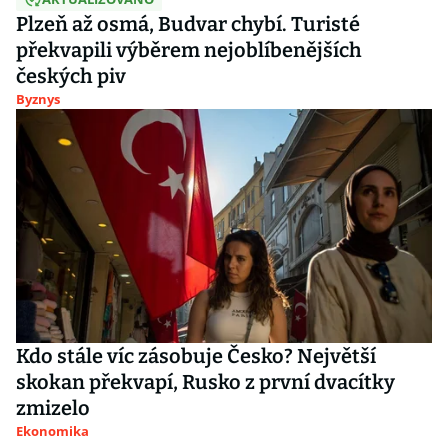
Plzeň až osmá, Budvar chybí. Turisté
překvapili výběrem nejoblíbenějších
českých piv
Byznys
Kdo stále víc zásobuje Česko? Největší
skokan překvapí, Rusko z první dvacítky
zmizelo
Ekonomika