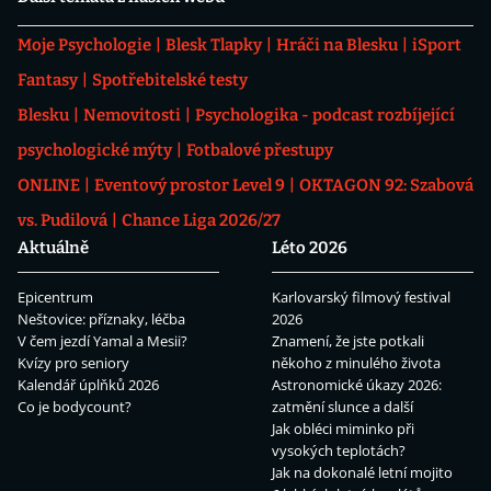
Moje Psychologie
Blesk Tlapky
Hráči na Blesku
iSport
Fantasy
Spotřebitelské testy
Blesku
Nemovitosti
Psychologika - podcast rozbíjející
psychologické mýty
Fotbalové přestupy
ONLINE
Eventový prostor Level 9
OKTAGON 92: Szabová
vs. Pudilová
Chance Liga 2026/27
Aktuálně
Léto 2026
Epicentrum
Karlovarský filmový festival
Neštovice: příznaky, léčba
2026
V čem jezdí Yamal a Mesii?
Znamení, že jste potkali
Kvízy pro seniory
někoho z minulého života
Kalendář úplňků 2026
Astronomické úkazy 2026:
Co je bodycount?
zatmění slunce a další
Jak obléci miminko při
vysokých teplotách?
Jak na dokonalé letní mojito