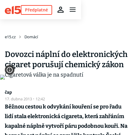
Předplatné
e15.cz
Domácí
Dovozci náplní do elektronických
cigaret porušují chemický zákon
čap
17. dubna 2013
·
12:42
Běžnou cestou k odvykání kouření se pro řadu
lidí stala elektronická cigareta, která zahřáním
kapalné náplně vytvoří páru podobnou kouři. Na