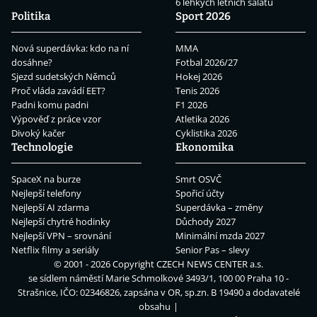
6 lehkých letních salátů
Politika
Sport 2026
Nová superdávka: kdo na ní
MMA
dosáhne?
Fotbal 2026/27
Sjezd sudetských Němců
Hokej 2026
Proč vláda zavádí EET?
Tenis 2026
Padni komu padni
F1 2026
Výpověď z práce vzor
Atletika 2026
Divoký kačer
Cyklistika 2026
Technologie
Ekonomika
SpaceX na burze
Smrt OSVČ
Nejlepší telefony
Spořicí účty
Nejlepší AI zdarma
Superdávka – změny
Nejlepší chytré hodinky
Důchody 2027
Nejlepší VPN – srovnání
Minimální mzda 2027
Netflix filmy a seriály
Senior Pas – slevy
© 2001 - 2026 Copyright
CZECH NEWS CENTER a.s.
se sídlem náměstí Marie Schmolkové 3493/1, 100 00 Praha 10 -
Strašnice, IČO: 02346826, zapsána v OR, sp.zn. B 19490 a dodavatelé
obsahu