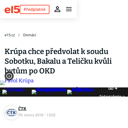
Předplatné
e15.cz
Domácí
Krúpa chce předvolat k soudu
Sobotku, Bakalu a Teličku kvůli
bytům po OKD
4
Fotogalerie
ČTK
19. února 2018
·
13:02