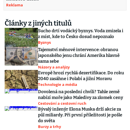
Reklama
Články z jiných titulů
Sucho drtí vodácký byznys. Voda zmizela i
z míst, kde to Česko dosud nepoznalo
Byznys
Tajemství měnové intervence: obranou
japonského jenu chrání Amerika hlavně
sama sebe
Názory a analýzy
Evropě hrozí rychlá dezertifikace. Do roku
2040 zasáhne i Polabí a jižní Moravu
Technologie a média
Dovolená na poslední chvíli? Tahle země
nabízí moře jako Maledivy za zlomek ceny
Cestování a cestovní ruch
Bývalý inženýr Elona Muska drží akcie za
půl miliardy. Při první příležitosti je pošle
do světa
Burzy a trhy