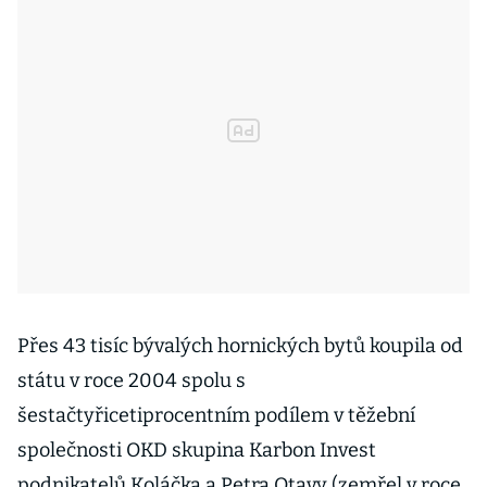
Přes 43 tisíc bývalých hornických bytů koupila od
státu v roce 2004 spolu s
šestačtyřicetiprocentním podílem v těžební
společnosti OKD skupina Karbon Invest
podnikatelů Koláčka a Petra Otavy (zemřel v roce