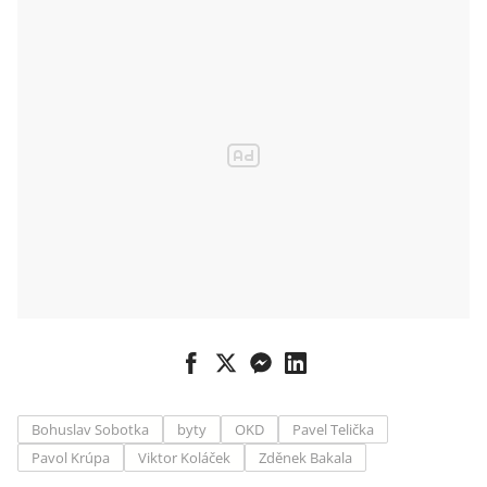
Bohuslav Sobotka
byty
OKD
Pavel Telička
Pavol Krúpa
Viktor Koláček
Zděnek Bakala