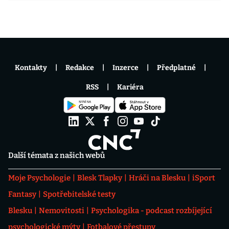
Kontakty
Redakce
Inzerce
Předplatné
RSS
Kariéra
Další témata z našich webů
Moje Psychologie
Blesk Tlapky
Hráči na Blesku
iSport
Fantasy
Spotřebitelské testy
Blesku
Nemovitosti
Psychologika - podcast rozbíjející
psychologické mýty
Fotbalové přestupy