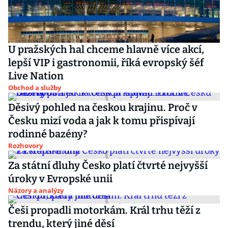
U pražských hal chceme hlavně více akcí,
lepší VIP i gastronomii, říká evropský šéf
Live Nation
Obchod a služby
Děsivý pohled na českou krajinu. Proč v
Česku mizí voda a jak k tomu přispívají
rodinné bazény?
Rozhovory
Za státní dluhy Česko platí čtvrté nejvyšší
úroky v Evropské unii
Názory a analýzy
Češi propadli motorkám. Král trhu těží z
trendu, který jiné děsí