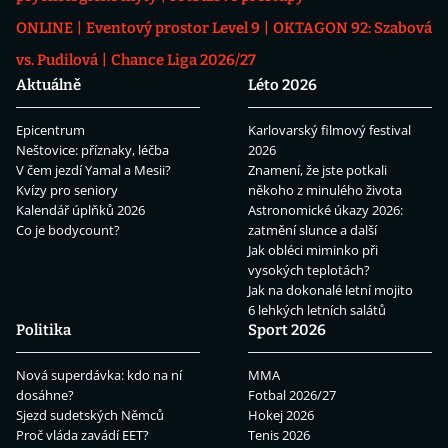
ONLINE
Eventový prostor Level 9
OKTAGON 92: Szabová
vs. Pudilová
Chance Liga 2026/27
Aktuálně
Léto 2026
Epicentrum
Karlovarský filmový festival
Neštovice: příznaky, léčba
2026
V čem jezdí Yamal a Mesii?
Znamení, že jste potkali
Kvízy pro seniory
někoho z minulého života
Kalendář úplňků 2026
Astronomické úkazy 2026:
Co je bodycount?
zatmění slunce a další
Jak obléci miminko při
vysokých teplotách?
Jak na dokonalé letní mojito
6 lehkých letních salátů
Politika
Sport 2026
Nová superdávka: kdo na ní
MMA
dosáhne?
Fotbal 2026/27
Sjezd sudetských Němců
Hokej 2026
Proč vláda zavádí EET?
Tenis 2026