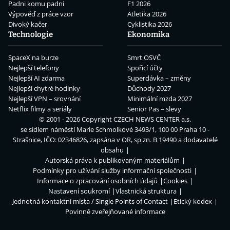
Padni komu padni
F1 2026
Výpověď z práce vzor
Atletika 2026
Divoký kačer
Cyklistika 2026
Technologie
Ekonomika
SpaceX na burze
Smrt OSVČ
Nejlepší telefony
Spořicí účty
Nejlepší AI zdarma
Superdávka – změny
Nejlepší chytré hodinky
Důchody 2027
Nejlepší VPN – srovnání
Minimální mzda 2027
Netflix filmy a seriály
Senior Pas – slevy
© 2001 - 2026 Copyright
CZECH NEWS CENTER a.s.
se sídlem náměstí Marie Schmolkové 3493/1, 100 00 Praha 10 -
Strašnice, IČO: 02346826, zapsána v OR, sp.zn. B 19490 a dodavatelé
obsahu
Autorská práva k publikovaným materiálům
Podmínky pro užívání služby informační společnosti
Informace o zpracování osobních údajů
Cookies
Nastavení soukromí
Vlastnická struktura
Jednotná kontaktní místa / Single Points of Contact
Etický kodex
Povinně zveřejňované informace