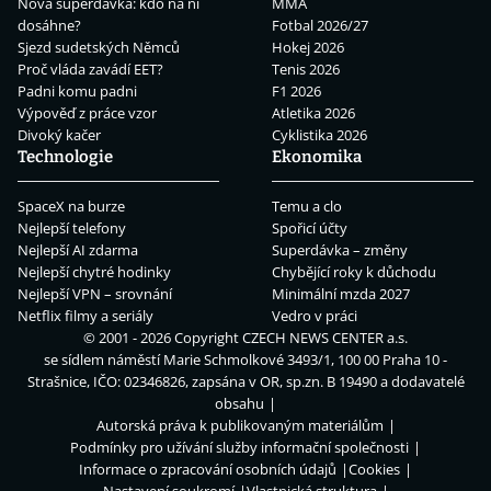
Nová superdávka: kdo na ní
MMA
dosáhne?
Fotbal 2026/27
Sjezd sudetských Němců
Hokej 2026
Proč vláda zavádí EET?
Tenis 2026
Padni komu padni
F1 2026
Výpověď z práce vzor
Atletika 2026
Divoký kačer
Cyklistika 2026
Technologie
Ekonomika
SpaceX na burze
Temu a clo
Nejlepší telefony
Spořicí účty
Nejlepší AI zdarma
Superdávka – změny
Nejlepší chytré hodinky
Chybějící roky k důchodu
Nejlepší VPN – srovnání
Minimální mzda 2027
Netflix filmy a seriály
Vedro v práci
© 2001 - 2026 Copyright
CZECH NEWS CENTER a.s.
se sídlem náměstí Marie Schmolkové 3493/1, 100 00 Praha 10 -
Strašnice, IČO: 02346826, zapsána v OR, sp.zn. B 19490 a dodavatelé
obsahu
Autorská práva k publikovaným materiálům
Podmínky pro užívání služby informační společnosti
Informace o zpracování osobních údajů
Cookies
Nastavení soukromí
Vlastnická struktura