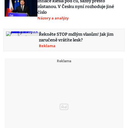
Inflace klesla pod cíl, sazby přesto
zůstanou. V Česku nyní rozhoduje jiné
číslo
Názory a analýzy
Řekněte STOP mdlým vlasům! Jak jim
zaručeně vrátíte lesk?
Reklama