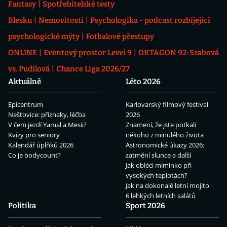
Fantasy
Spotřebitelské testy
Blesku
Nemovitosti
Psychologika - podcast rozbíjející
psychologické mýty
Fotbalové přestupy
ONLINE
Eventový prostor Level 9
OKTAGON 92: Szabová
vs. Pudilová
Chance Liga 2026/27
Aktuálně
Léto 2026
Epicentrum
Karlovarský filmový festival
Neštovice: příznaky, léčba
2026
V čem jezdí Yamal a Mesii?
Znamení, že jste potkali
Kvízy pro seniory
někoho z minulého života
Kalendář úplňků 2026
Astronomické úkazy 2026:
Co je bodycount?
zatmění slunce a další
Jak obléci miminko při
vysokých teplotách?
Jak na dokonalé letní mojito
6 lehkých letních salátů
Politika
Sport 2026