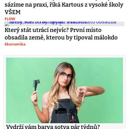
sázíme na praxi, říká Kartous z vysoké školy
VŠEM
FLOW
Který stát utrácí nejvíc? První místo
obsadila země, kterou by tipoval málokdo
Ekonomika
Vydrží vám barva sotva pár týdnů?