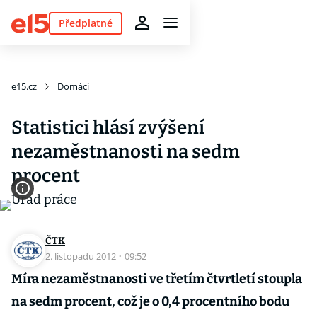
Předplatné
e15.cz
Domácí
Statistici hlásí zvýšení
nezaměstnanosti na sedm
procent
ČTK
2. listopadu 2012
·
09:52
Míra nezaměstnanosti ve třetím čtvrtletí stoupla
na sedm procent, což je o 0,4 procentního bodu