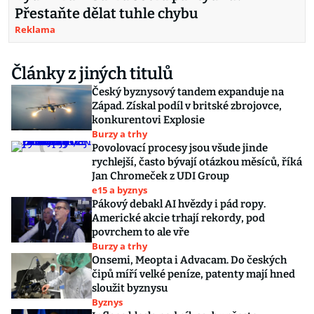
Přestaňte dělat tuhle chybu
Reklama
Články z jiných titulů
Český byznysový tandem expanduje na
Západ. Získal podíl v britské zbrojovce,
konkurentovi Explosie
Burzy a trhy
Povolovací procesy jsou všude jinde
rychlejší, často bývají otázkou měsíců, říká
Jan Chromeček z UDI Group
e15 a byznys
Pákový debakl AI hvězdy i pád ropy.
Americké akcie trhají rekordy, pod
povrchem to ale vře
Burzy a trhy
Onsemi, Meopta i Advacam. Do českých
čipů míří velké peníze, patenty mají hned
sloužit byznysu
Byznys