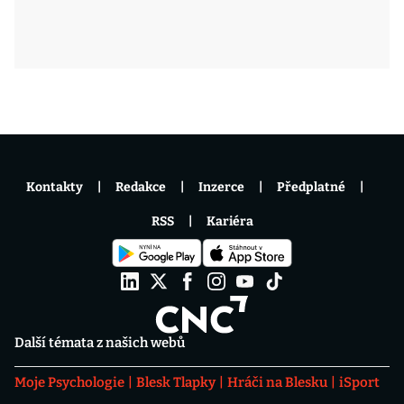
Kontakty
Redakce
Inzerce
Předplatné
RSS
Kariéra
Další témata z našich webů
Moje Psychologie
Blesk Tlapky
Hráči na Blesku
iSport