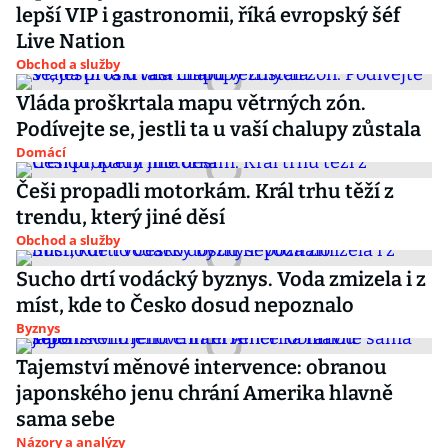
lepší VIP i gastronomii, říká evropský šéf
Live Nation
Obchod a služby
Vláda proškrtala mapu větrných zón.
Podívejte se, jestli ta u vaší chalupy zůstala
Domácí
Češi propadli motorkám. Král trhu těží z
trendu, který jiné děsí
Obchod a služby
Sucho drtí vodácký byznys. Voda zmizela i z
míst, kde to Česko dosud nepoznalo
Byznys
Tajemství měnové intervence: obranou
japonského jenu chrání Amerika hlavně
sama sebe
Názory a analýzy