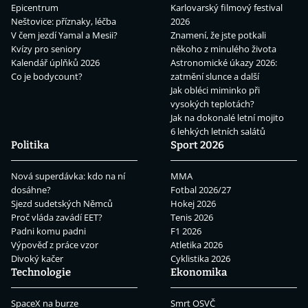
Epicentrum
Karlovarský filmový festival
Neštovice: příznaky, léčba
2026
V čem jezdí Yamal a Mesii?
Znamení, že jste potkali
Kvízy pro seniory
někoho z minulého života
Kalendář úplňků 2026
Astronomické úkazy 2026:
Co je bodycount?
zatmění slunce a další
Jak obléci miminko při
vysokých teplotách?
Jak na dokonalé letní mojito
6 lehkých letních salátů
Politika
Sport 2026
Nová superdávka: kdo na ní
MMA
dosáhne?
Fotbal 2026/27
Sjezd sudetských Němců
Hokej 2026
Proč vláda zavádí EET?
Tenis 2026
Padni komu padni
F1 2026
Výpověď z práce vzor
Atletika 2026
Divoký kačer
Cyklistika 2026
Technologie
Ekonomika
SpaceX na burze
Smrt OSVČ