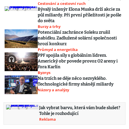
Cestování a cestovní ruch
Bývalý inženýr Elona Muska drží akcie za
půl miliardy. Při první příležitosti je pošle
do světa
Burzy a trhy
Potenciální zachránce Soleku zrušil
nabídku. Zadlužené solární společnosti
hrozí konkurz
Průmysl a energetika
PPF spojila síly s globálním lídrem.
Americký obr povede provoz O2 areny i
Fora Karlín
Byznys
Na trzích se děje něco nezvyklého.
Technologické firmy shánějí miliardy
Názory a analýzy
Jak vybrat barvu, která vám bude slušet?
Tohle je rozhodující
Reklama