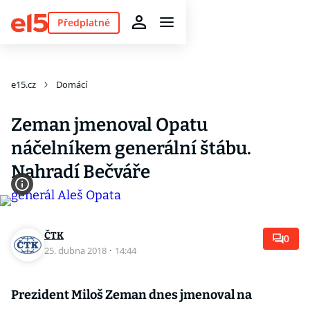
Předplatné
e15.cz
Domácí
Zeman jmenoval Opatu
náčelníkem generální štábu.
Nahradí Bečváře
ČTK
0
25. dubna 2018
·
14:44
Prezident Miloš Zeman dnes jmenoval na