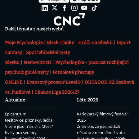
Další témata z našich webů
Moje Psychologie
Blesk Tlapky
Hráči na Blesku
iSport
Fantasy
Spotřebitelské testy
Blesku
Nemovitosti
Psychologika - podcast rozbíjející
psychologické mýty
Fotbalové přestupy
ONLINE
Eventový prostor Level 9
OKTAGON 92: Szabová
vs. Pudilová
Chance Liga 2026/27
Aktuálně
Léto 2026
Epicentrum
Karlovarský filmový festival
Neštovice: příznaky, léčba
2026
V čem jezdí Yamal a Mesii?
Znamení, že jste potkali
Kvízy pro seniory
někoho z minulého života
Kalendář úplňků 2026
Astronomické úkazy 2026: