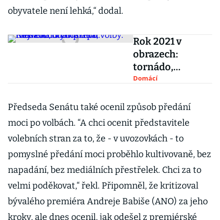
obyvatele není lehká,“ dodal.
Rok 2021 v
obrazech:
tornádo,
olympiáda,
Domácí
volby. Největší
události po
Předseda Senátu také ocenil způsob předání
měsících
moci po volbách. “A chci ocenit představitele
volebních stran za to, že - v uvozovkách - to
pomyslné předání moci proběhlo kultivovaně, bez
napadání, bez mediálních přestřelek. Chci za to
velmi poděkovat,“ řekl. Připomněl, že kritizoval
bývalého premiéra Andreje Babiše (ANO) za jeho
kroky, ale dnes ocenil, jak odešel z premiérské