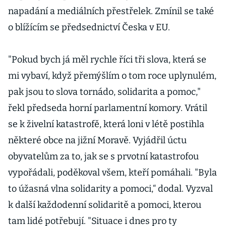
napadání a mediálních přestřelek. Zmínil se také
o blížícím se předsednictví Česka v EU.
"Pokud bych já měl rychle říci tři slova, která se
mi vybaví, když přemýšlím o tom roce uplynulém,
pak jsou to slova tornádo, solidarita a pomoc,"
řekl předseda horní parlamentní komory. Vrátil
se k živelní katastrofě, která loni v létě postihla
některé obce na jižní Moravě. Vyjádřil úctu
obyvatelům za to, jak se s prvotní katastrofou
vypořádali, poděkoval všem, kteří pomáhali. "Byla
to úžasná vlna solidarity a pomoci,“ dodal. Vyzval
k další každodenní solidaritě a pomoci, kterou
tam lidé potřebují. "Situace i dnes pro ty