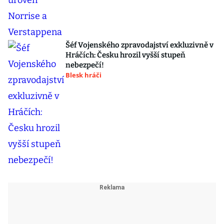
Šéf Vojenského zpravodajství exkluzivně v
Hráčích: Česku hrozil vyšší stupeň
nebezpečí!
Blesk hráči