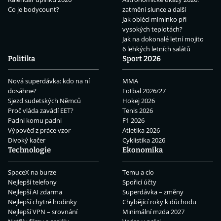
Co je bodycount?
zatmění slunce a další
Jak obléci miminko při
vysokých teplotách?
Jak na dokonalé letní mojito
6 lehkých letních salátů
Politika
Sport 2026
Nová superdávka: kdo na ní
MMA
dosáhne?
Fotbal 2026/27
Sjezd sudetských Němců
Hokej 2026
Proč vláda zavádí EET?
Tenis 2026
Padni komu padni
F1 2026
Výpověď z práce vzor
Atletika 2026
Divoký kačer
Cyklistika 2026
Technologie
Ekonomika
SpaceX na burze
Temu a clo
Nejlepší telefony
Spořicí účty
Nejlepší AI zdarma
Superdávka – změny
Nejlepší chytré hodinky
Chybějící roky k důchodu
Nejlepší VPN – srovnání
Minimální mzda 2027