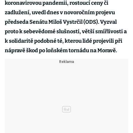
koronavirovou pandemii, rostoucí ceny či
zadlužení, uvedl dnes v novoročním projevu
předseda Senátu Miloš Vystrčil (ODS). Vyzval
proto k sebevědomé slušnosti, větší smířlivosti a
k solidaritě podobné té, kterou lidé projevili při
nápravě škod po loňském tornádu na Moravě.