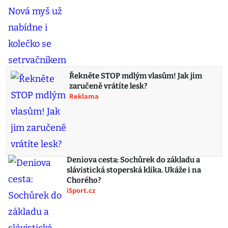
Řekněte STOP mdlým vlasům! Jak jim
zaručeně vrátíte lesk?
Reklama
Deniova cesta: Sochůrek do základu a
slávistická stoperská klika. Ukáže i na
Chorého?
iSport.cz