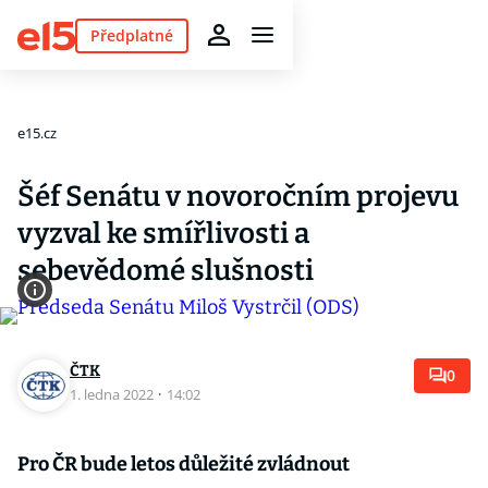
Předplatné
e15.cz
Šéf Senátu v novoročním projevu
vyzval ke smířlivosti a
sebevědomé slušnosti
ČTK
0
1. ledna 2022
·
14:02
Pro ČR bude letos důležité zvládnout