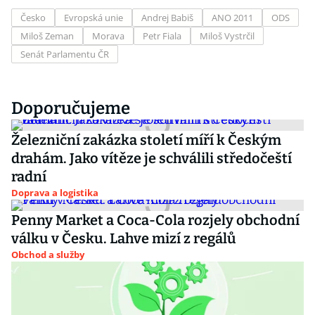
Česko
Evropská unie
Andrej Babiš
ANO 2011
ODS
Miloš Zeman
Morava
Petr Fiala
Miloš Vystrčil
Senát Parlamentu ČR
Doporučujeme
Železniční zakázka století míří k Českým
drahám. Jako vítěze je schválili středočeští
radní
Doprava a logistika
Penny Market a Coca-Cola rozjely obchodní
válku v Česku. Lahve mizí z regálů
Obchod a služby