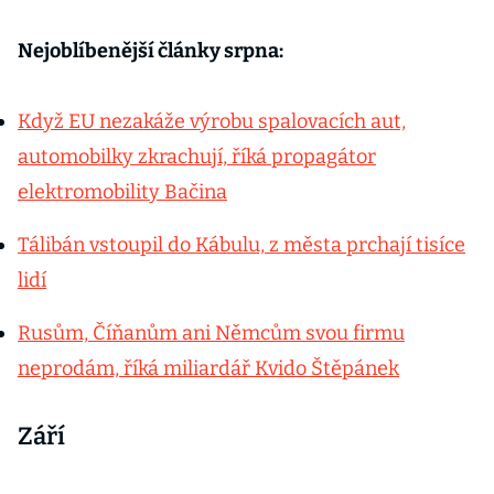
Nejoblíbenější články srpna:
Když EU nezakáže výrobu spalovacích aut,
automobilky zkrachují, říká propagátor
elektromobility Bačina
Tálibán vstoupil do Kábulu, z města prchají tisíce
lidí
Rusům, Číňanům ani Němcům svou firmu
neprodám, říká miliardář Kvido Štěpánek
Září