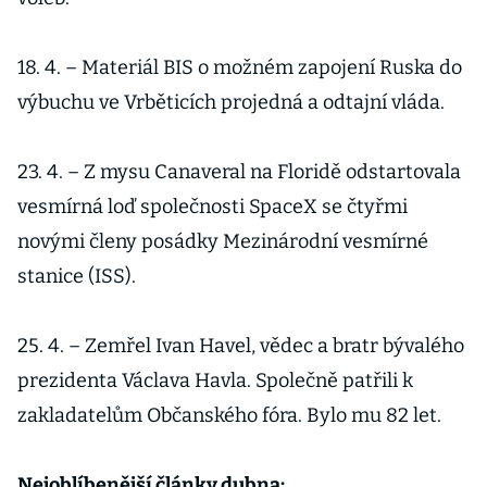
18. 4. – Materiál BIS o možném zapojení Ruska do
výbuchu ve Vrběticích projedná a odtajní vláda.
23. 4. – Z mysu Canaveral na Floridě odstartovala
vesmírná loď společnosti SpaceX se čtyřmi
novými členy posádky Mezinárodní vesmírné
stanice (ISS).
25. 4. – Zemřel Ivan Havel, vědec a bratr bývalého
prezidenta Václava Havla. Společně patřili k
zakladatelům Občanského fóra. Bylo mu 82 let.
Nejoblíbenější články dubna: