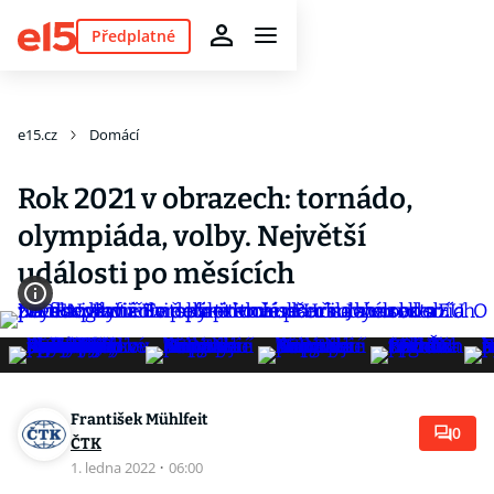
Předplatné
e15.cz
Domácí
Rok 2021 v obrazech: tornádo,
olympiáda, volby. Největší
události po měsících
František Mühlfeit
0
ČTK
1. ledna 2022
·
06:00