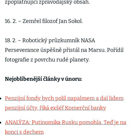
zpoplatňující zpravodajský obsah.
16. 2. – Zemřel filozof Jan Sokol.
18. 2. – Robotický průzkumník NASA
Perseverance úspěšně přistál na Marsu. Pořídil
fotografie z povrchu rudé planety.
Nejoblíbenější články v únoru:
Penzijní fondy bych polil napalmem a dal lidem
penzijní účty, říká exšéf Komerční banky
ANALÝZA: Putinomika Rusku pomohla. Teď je na
konci s dechem