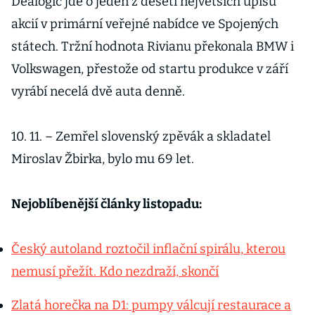
Dealogic jde o jeden z deseti největších úpisů
akcií v primární veřejné nabídce ve Spojených
státech. Tržní hodnota Rivianu překonala BMW i
Volkswagen, přestože od startu produkce v září
vyrábí necelá dvě auta denně.
10. 11. – Zemřel slovenský zpěvák a skladatel
Miroslav Žbirka, bylo mu 69 let.
Nejoblíbenější články listopadu:
Český autoland roztočil inflační spirálu, kterou
nemusí přežít. Kdo nezdraží, skončí
Zlatá horečka na D1: pumpy válcují restaurace a