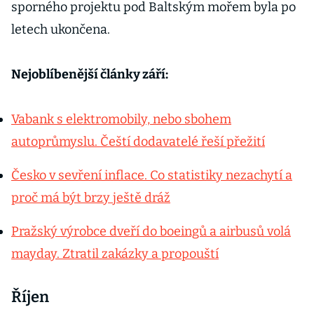
sporného projektu pod Baltským mořem byla po
letech ukončena.
Nejoblíbenější články září:
Vabank s elektromobily, nebo sbohem
autoprůmyslu. Čeští dodavatelé řeší přežití
Česko v sevření inflace. Co statistiky nezachytí a
proč má být brzy ještě dráž
Pražský výrobce dveří do boeingů a airbusů volá
mayday. Ztratil zakázky a propouští
Říjen