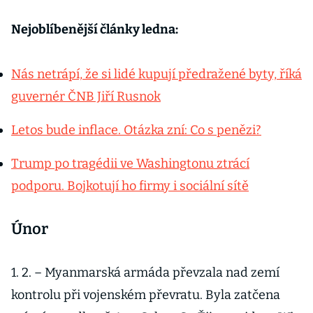
Nejoblíbenější články ledna:
Nás netrápí, že si lidé kupují předražené byty, říká
guvernér ČNB Jiří Rusnok
Letos bude inflace. Otázka zní: Co s penězi?
Trump po tragédii ve Washingtonu ztrácí
podporu. Bojkotují ho firmy i sociální sítě
Únor
1. 2. – Myanmarská armáda převzala nad zemí
kontrolu při vojenském převratu. Byla zatčena