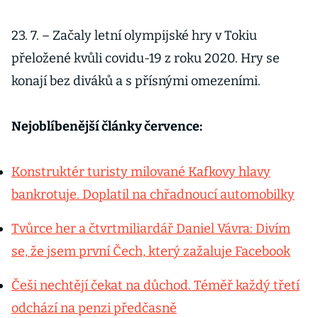
23. 7. – Začaly letní olympijské hry v Tokiu
přeložené kvůli covidu-19 z roku 2020. Hry se
konají bez diváků a s přísnými omezeními.
Nejoblíbenější články července:
Konstruktér turisty milované Kafkovy hlavy
bankrotuje. Doplatil na chřadnoucí automobilky
Tvůrce her a čtvrtmiliardář Daniel Vávra: Divím
se, že jsem první Čech, který zažaluje Facebook
Češi nechtějí čekat na důchod. Téměř každý třetí
odchází na penzi předčasně