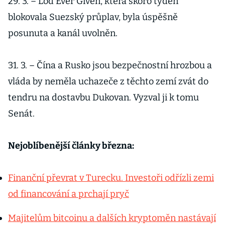
29. 3. – Loď Ever Given, která skoro týden
blokovala Suezský průplav, byla úspěšně
posunuta a kanál uvolněn.
31. 3. – Čína a Rusko jsou bezpečnostní hrozbou a
vláda by neměla uchazeče z těchto zemí zvát do
tendru na dostavbu Dukovan. Vyzval ji k tomu
Senát.
Nejoblíbenější články března:
Finanční převrat v Turecku. Investoři odřízli zemi
od financování a prchají pryč
Majitelům bitcoinu a dalších kryptoměn nastávají