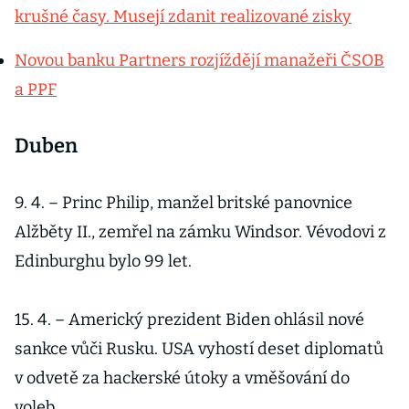
krušné časy. Musejí zdanit realizované zisky
Novou banku Partners rozjíždějí manažeři ČSOB
a PPF
Duben
9. 4. – Princ Philip, manžel britské panovnice
Alžběty II., zemřel na zámku Windsor. Vévodovi z
Edinburghu bylo 99 let.
15. 4. – Americký prezident Biden ohlásil nové
sankce vůči Rusku. USA vyhostí deset diplomatů
v odvetě za hackerské útoky a vměšování do
voleb.