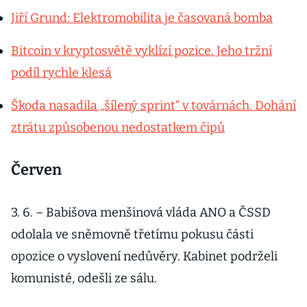
Jiří Grund: Elektromobilita je časovaná bomba
Bitcoin v kryptosvětě vyklízí pozice. Jeho tržní
podíl rychle klesá
Škoda nasadila „šílený sprint“ v továrnách. Dohání
ztrátu způsobenou nedostatkem čipů
Červen
3. 6. – Babišova menšinová vláda ANO a ČSSD
odolala ve sněmovně třetímu pokusu části
opozice o vyslovení nedůvěry. Kabinet podrželi
komunisté, odešli ze sálu.