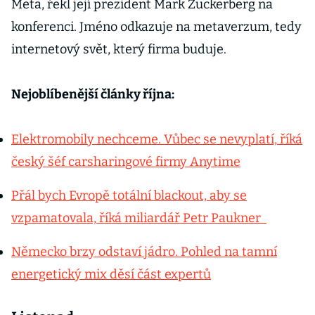
Meta, řekl její prezident Mark Zuckerberg na
konferenci. Jméno odkazuje na metaverzum, tedy
internetový svět, který firma buduje.
Nejoblíbenější články října:
Elektromobily nechceme. Vůbec se nevyplatí, říká
český šéf carsharingové firmy Anytime
Přál bych Evropě totální blackout, aby se
vzpamatovala, říká miliardář Petr Paukner
Německo brzy odstaví jádro. Pohled na tamní
energetický mix děsí část expertů