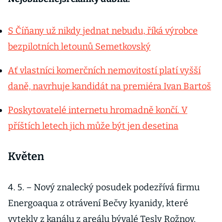
S Číňany už nikdy jednat nebudu, říká výrobce
bezpilotních letounů Semetkovský
Ať vlastníci komerčních nemovitostí platí vyšší
daně, navrhuje kandidát na premiéra Ivan Bartoš
Poskytovatelé internetu hromadně končí. V
příštích letech jich může být jen desetina
Květen
4. 5. – Nový znalecký posudek podezřívá firmu
Energoaqua z otrávení Bečvy kyanidy, které
vytekly z kanálu z areálu bývalé Tesly Rožnov.