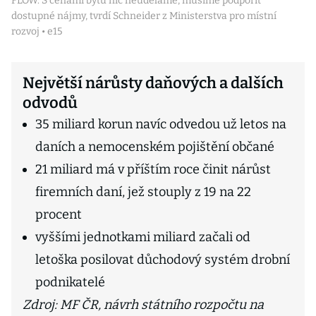
FLOW: S cenami bytů nic neuděláme, musíme podpořit
dostupné nájmy, tvrdí Schneider z Ministerstva pro místní
rozvoj • e15
Největší nárůsty daňových a dalších
odvodů
35 miliard korun navíc odvedou už letos na
daních a nemocenském pojištění občané
21 miliard má v příštím roce činit nárůst
firemních daní, jež stouply z 19 na 22
procent
vyššími jednotkami miliard začali od
letoška posilovat důchodový systém drobní
podnikatelé
Zdroj: MF ČR, návrh státního rozpočtu na