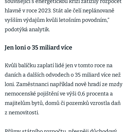
související s energetickou krizí zatížily rozpočet
hlavně v roce 2023. Stát ale čelí neplánovaně
vyšším výdajům kvůli letošním povodním,“
podotýká analytik.
Jen loni o 35 miliard více
Kvůli balíčku zaplatí lidé jen v tomto roce na
daních a dalších odvodech o 35 miliard více než
loni. Zaměstnanci například nově hradí ze mzdy
nemocenské pojištění ve výši 0,6 procenta a
majitelům bytů, domů či pozemků vzrostla daň
z nemovitosti.
Příjmy státního rozpočtu, přesněji důchodový