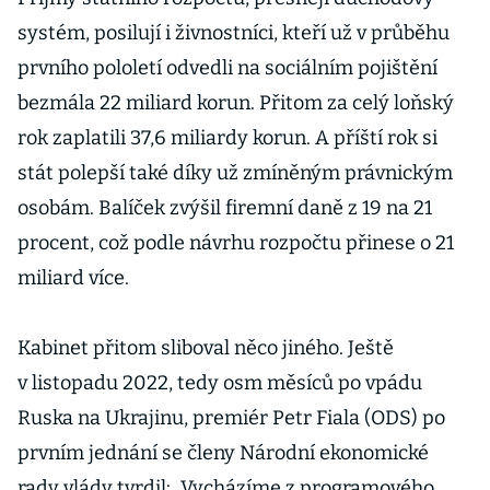
systém, posilují i živnostníci, kteří už v průběhu
prvního pololetí odvedli na sociálním pojištění
bezmála 22 miliard korun. Přitom za celý loňský
rok zaplatili 37,6 miliardy korun. A příští rok si
stát polepší také díky už zmíněným právnickým
osobám. Balíček zvýšil firemní daně z 19 na 21
procent, což podle návrhu rozpočtu přinese o 21
miliard více.
Kabinet přitom sliboval něco jiného. Ještě
v listopadu 2022, tedy osm měsíců po vpádu
Ruska na Ukrajinu, premiér Petr Fiala (ODS) po
prvním jednání se členy Národní ekonomické
rady vlády tvrdil: „Vycházíme z programového