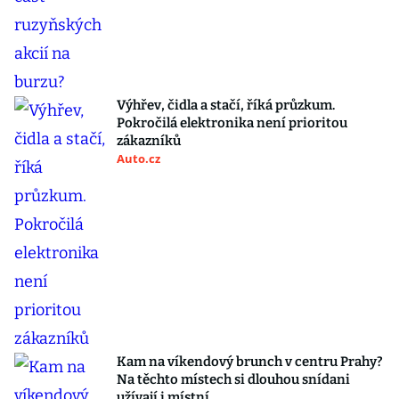
Výhřev, čidla a stačí, říká průzkum.
Pokročilá elektronika není prioritou
zákazníků
Auto.cz
Kam na víkendový brunch v centru Prahy?
Na těchto místech si dlouhou snídani
užívají i místní