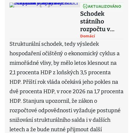
AKTUALIZOVÁNO
Schodek
státního
rozpočtu v
říjnu vzrostl.
Domácí
Strukturální schodek, tedy výsledek
Stanjura
očekává ke
hospodaření očištěný o ekonomický cyklus a
konci roku
mimořádné vlivy, by mělo letos klesnout na
tlaky na výdaje
2,1 procenta HDP z loňských 3,5 procenta
HDP. Příští rok vláda očekává jeho pokles na
dvě procenta HDP, v roce 2026 na 1,7 procenta
HDP. Stanjura upozornil, že zákon o
rozpočtové odpovědnosti vyžaduje postupné
snižování strukturálního salda i v dalších
letech a že bude nutné přijmout další