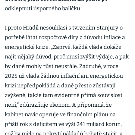
odklepnutí úsporného balíčku.
I proto Hradil nesouhlasí s tvrzením Stanjury o
potřebě látat rozpočtové díry z důvodu inflace a
energetické krize. „Zaprvé, každá vláda dokáže
najít nějaký důvod, proč musí zvýšit výdaje, a pak
by daně mohly růst neustále. Zadruhé, v roce
2025 už vláda žádnou inflační ani energetickou
krizi nepředpokládá a daně přesto zůstávají
zvýšené, takže tam evidentně přímá souvislost
není,“ zdůrazňuje ekonom. A připomíná, že
kabinet navíc operuje ve finančním plánu na
příští rok s deficitem ve výši 241 miliard korun,
což by mělo na pokrytí nákladů bohatě stačit, a