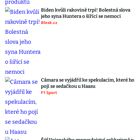
Biden kvůli rakovině trpí! Bolestná slova
jeho syna Huntera o šířící se nemoci
Blesk.cz
Câmara se vyjádřil ke spekulacím, které ho
pojí se sedačkou u Haasu
F1 Sport