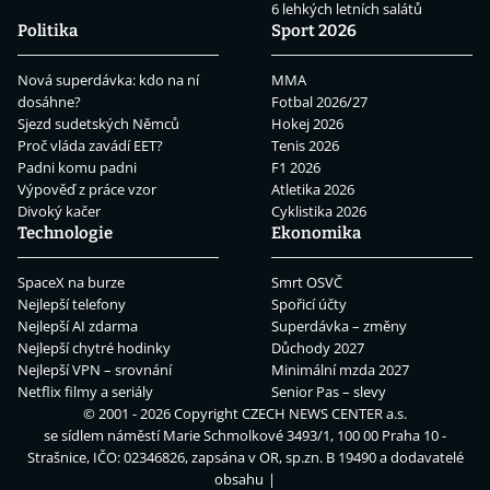
6 lehkých letních salátů
Politika
Sport 2026
Nová superdávka: kdo na ní
MMA
dosáhne?
Fotbal 2026/27
Sjezd sudetských Němců
Hokej 2026
Proč vláda zavádí EET?
Tenis 2026
Padni komu padni
F1 2026
Výpověď z práce vzor
Atletika 2026
Divoký kačer
Cyklistika 2026
Technologie
Ekonomika
SpaceX na burze
Smrt OSVČ
Nejlepší telefony
Spořicí účty
Nejlepší AI zdarma
Superdávka – změny
Nejlepší chytré hodinky
Důchody 2027
Nejlepší VPN – srovnání
Minimální mzda 2027
Netflix filmy a seriály
Senior Pas – slevy
© 2001 - 2026 Copyright
CZECH NEWS CENTER a.s.
se sídlem náměstí Marie Schmolkové 3493/1, 100 00 Praha 10 -
Strašnice, IČO: 02346826, zapsána v OR, sp.zn. B 19490 a dodavatelé
obsahu