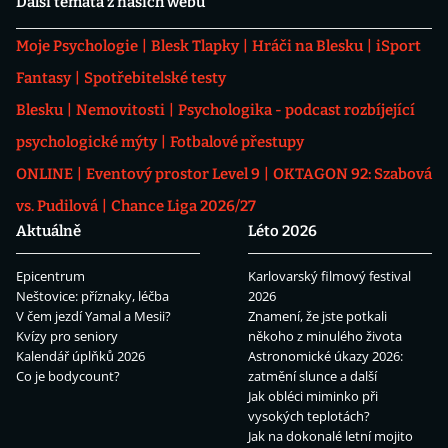
Další témata z našich webů
Moje Psychologie
Blesk Tlapky
Hráči na Blesku
iSport
Fantasy
Spotřebitelské testy
Blesku
Nemovitosti
Psychologika - podcast rozbíjející
psychologické mýty
Fotbalové přestupy
ONLINE
Eventový prostor Level 9
OKTAGON 92: Szabová
vs. Pudilová
Chance Liga 2026/27
Aktuálně
Léto 2026
Epicentrum
Karlovarský filmový festival
Neštovice: příznaky, léčba
2026
V čem jezdí Yamal a Mesii?
Znamení, že jste potkali
Kvízy pro seniory
někoho z minulého života
Kalendář úplňků 2026
Astronomické úkazy 2026:
Co je bodycount?
zatmění slunce a další
Jak obléci miminko při
vysokých teplotách?
Jak na dokonalé letní mojito