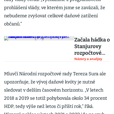
prohlášení vlády, ve kterém jsme se zavázali, že
nebudeme zvyšovat celkové daňové zatížení
občanů.“
Začala hádka o
Stanjurovy
rozpočtové
triky. Přesto
Názory a analýzy
nás vláda
zadlužuje
Mluvčí Národní rozpočtové rady Tereza Sura ale
pomaleji než
upozorňuje, že vývoj daňové kvóty je nutné
ta Babišova
sledovat v delším časovém horizontu. „V letech
2018 a 2019 se totiž pohybovala okolo 34 procent
HDP, tedy výše než letos či příští rok,“ říká.