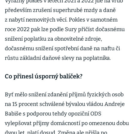
Výrazný pokles v letech 2021 a 2022 jde na vrub
především zrušení superhrubé mzdy a daně
z nabytí nemovitých věcí. Pokles v samotném
roce 2022 pak lze podle Sury přičíst dočasnému
snížení poplatku za obnovitelné zdroje,
dočasnému snížení spotřební daně na naftu či
růstu základní daňové slevy na poplatníka.
Co přinesl úsporný balíček?
Byť mělo snížení zdanění příjmů fyzických osob
na 15 procent schválené bývalou vládou Andreje
Babiše s podporou tehdy opoziční ODS
vylepšovat příjmy domácností po omezenou dobu
dvou let, platí dosud. Změna ale přišla po