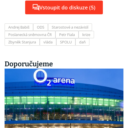
Vstoupit do diskuze (5)
Andrej Babiš
ODS
Starostové a nezávislí
Poslanecká sněmovna ČR
Petr Fiala
krize
Zbyněk Stanjura
vláda
SPOLU
daň
Doporučujeme