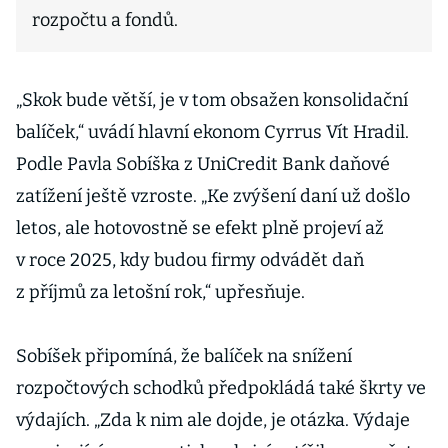
rozpočtu a fondů.
„Skok bude větší, je v tom obsažen konsolidační
balíček,“ uvádí hlavní ekonom Cyrrus Vít Hradil.
Podle Pavla Sobíška z UniCredit Bank daňové
zatížení ještě vzroste. „Ke zvýšení daní už došlo
letos, ale hotovostně se efekt plně projeví až
v roce 2025, kdy budou firmy odvádět daň
z příjmů za letošní rok,“ upřesňuje.
Sobíšek připomíná, že balíček na snížení
rozpočtových schodků předpokládá také škrty ve
výdajích. „Zda k nim ale dojde, je otázka. Výdaje