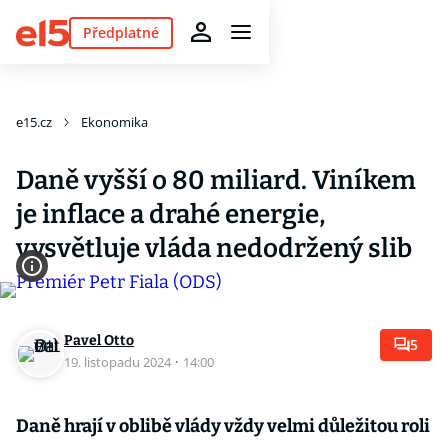
Předplatné
e15.cz
Ekonomika
Daně vyšší o 80 miliard. Viníkem
je inflace a drahé energie,
vysvětluje vláda nedodržený slib
Pavel Otto
5
19. listopadu 2024
·
14:00
Daně hrají v oblibě vlády vždy velmi důležitou roli