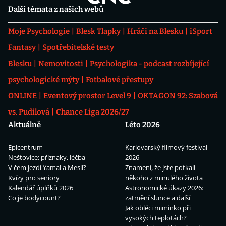
Další témata z našich webů
Moje Psychologie
Blesk Tlapky
Hráči na Blesku
iSport
Fantasy
Spotřebitelské testy
Blesku
Nemovitosti
Psychologika - podcast rozbíjející
psychologické mýty
Fotbalové přestupy
ONLINE
Eventový prostor Level 9
OKTAGON 92: Szabová
vs. Pudilová
Chance Liga 2026/27
Aktuálně
Léto 2026
Epicentrum
Karlovarský filmový festival
Neštovice: příznaky, léčba
2026
V čem jezdí Yamal a Mesii?
Znamení, že jste potkali
Kvízy pro seniory
někoho z minulého života
Kalendář úplňků 2026
Astronomické úkazy 2026:
Co je bodycount?
zatmění slunce a další
Jak obléci miminko při
vysokých teplotách?