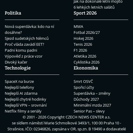
Jak na dokonalé letní mojito
6 lehkých letních salátů
Politika
Sport 2026
Nová superdávka: kdo na ní
MMA
dosáhne?
Fotbal 2026/27
Sjezd sudetských Němců
Hokej 2026
Proč vláda zavádí EET?
Tenis 2026
Padni komu padni
F1 2026
Výpověď z práce vzor
Atletika 2026
Divoký kačer
Cyklistika 2026
Technologie
Ekonomika
SpaceX na burze
Smrt OSVČ
Nejlepší telefony
Spořicí účty
Nejlepší AI zdarma
Superdávka – změny
Nejlepší chytré hodinky
Důchody 2027
Nejlepší VPN – srovnání
Minimální mzda 2027
Netflix filmy a seriály
Senior Pas – slevy
© 2001 - 2026 Copyright
CZECH NEWS CENTER a.s.
se sídlem náměstí Marie Schmolkové 3493/1, 100 00 Praha 10 -
Strašnice, IČO: 02346826, zapsána v OR, sp.zn. B 19490 a dodavatelé