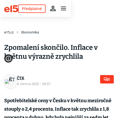
Předplatné
e15.cz
Ekonomika
Zpomalení skončilo. Inflace v
květnu výrazně zrychlila
ČTK
0
4. června 2025
·
09:37
Spotřebitelské ceny v Česku v květnu meziročně
stouply o 2,4 procenta. Inflace tak zrychlila z 1,8
procenta v dubnu, kdy byla nejnižší za sedm let.