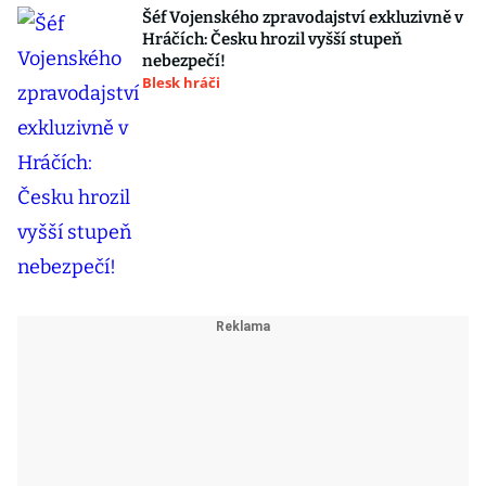
Šéf Vojenského zpravodajství exkluzivně v
Hráčích: Česku hrozil vyšší stupeň
nebezpečí!
Blesk hráči