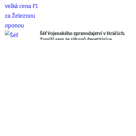
Šéf Vojenského zpravodajství v Hráčích:
Zamíří sem ze zákopů desetitisíce
Ukrajinců! Co s nimi?
Blesk hráči