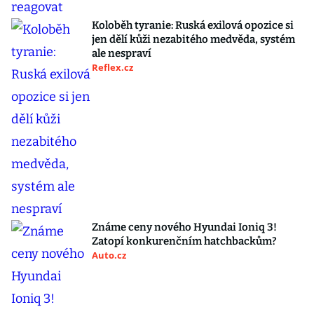
Koloběh tyranie: Ruská exilová opozice si
jen dělí kůži nezabitého medvěda, systém
ale nespraví
Reflex.cz
Známe ceny nového Hyundai Ioniq 3!
Zatopí konkurenčním hatchbackům?
Auto.cz