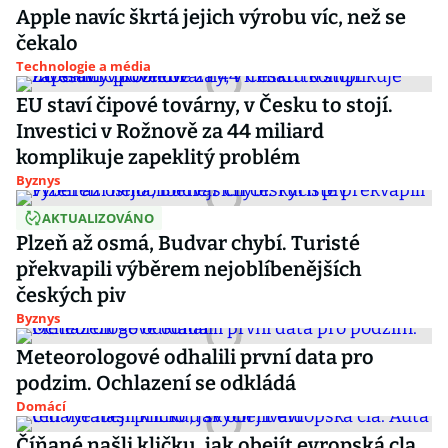
Apple navíc škrtá jejich výrobu víc, než se
čekalo
Technologie a média
EU staví čipové továrny, v Česku to stojí.
Investici v Rožnově za 44 miliard
komplikuje zapeklitý problém
Byznys
AKTUALIZOVÁNO
Plzeň až osmá, Budvar chybí. Turisté
překvapili výběrem nejoblíbenějších
českých piv
Byznys
Meteorologové odhalili první data pro
podzim. Ochlazení se odkládá
Domácí
Číňané našli kličku, jak obejít evropská cla.