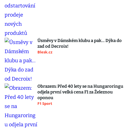
Úsměvy v Dámském klubu a pak… Dýka do
zad od Decroix!
Blesk.cz
Obrazem: Před 40 lety se na Hungaroringu
odjela první velká cena F1 za Železnou
oponou
F1 Sport