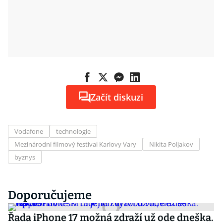
Začít diskuzi
Vodafone
technologie
Mezinárodní filmový festival Karlovy Vary
Nikita Poljakov
byznys
Doporučujeme
Řada iPhone 17 možná zdraží už ode dneška.