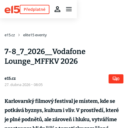
Předplatné
e15.cz
elite15 eventy
7-8_7_2026__Vodafone
Lounge_MFFKV 2026
e15.cz
0
27. dubna 2026
·
08:05
Karlovarský filmový festival je místem, kde se
potkává byznys, kultura i vliv. V prostředí, které
je plné podnětů, ale zároveň i hluku, vytváříme