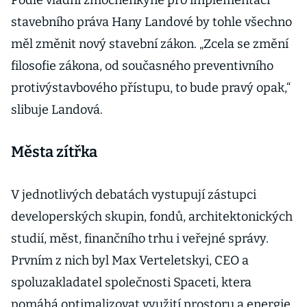
Podle vládní zmocněnkyně pro implementaci
stavebního práva Hany Landové by tohle všechno
měl změnit nový stavební zákon. „Zcela se změní
filosofie zákona, od současného preventivního
protivýstavbového přístupu, to bude pravý opak,“
slibuje Landová.
Města zítřka
V jednotlivých debatách vystupují zástupci
developerských skupin, fondů, architektonických
studií, měst, finančního trhu i veřejné správy.
Prvním z nich byl Max Verteletskyi, CEO a
spoluzakladatel společnosti Spaceti, ktera
pomáhá optimalizovat využití prostoru a energie