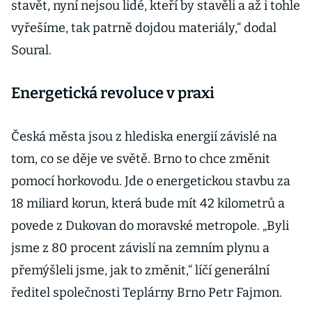
stavět, nyní nejsou lidé, kteří by stavěli a až i tohle
vyřešíme, tak patrně dojdou materiály,“ dodal
Soural.
Energetická revoluce v praxi
Česká města jsou z hlediska energií závislé na
tom, co se děje ve světě. Brno to chce změnit
pomocí horkovodu. Jde o energetickou stavbu za
18 miliard korun, která bude mít 42 kilometrů a
povede z Dukovan do moravské metropole. „Byli
jsme z 80 procent závislí na zemním plynu a
přemýšleli jsme, jak to změnit,“ líčí generální
ředitel společnosti Teplárny Brno Petr Fajmon.