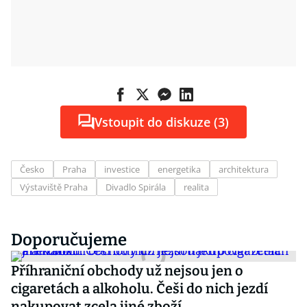
Vstoupit do diskuze (3)
Česko
Praha
investice
energetika
architektura
Výstaviště Praha
Divadlo Spirála
realita
Doporučujeme
Příhraniční obchody už nejsou jen o
cigaretách a alkoholu. Češi do nich jezdí
nakupovat zcela jiné zboží