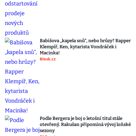
Babišova „kapela snů“, nebo hrůzy? Rapper
Klempíř, Ken, kytarista Vondráček i
Macinka!
Blesk.cz
Podle Bergera je boj o letošní titul stále
otevřený. Rakušan připomíná vývoj loňské
sezony