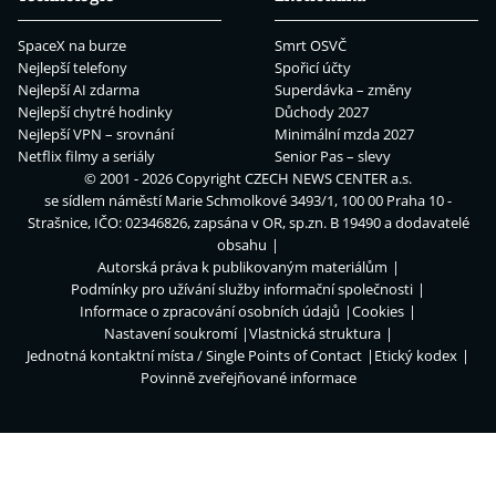
SpaceX na burze
Smrt OSVČ
Nejlepší telefony
Spořicí účty
Nejlepší AI zdarma
Superdávka – změny
Nejlepší chytré hodinky
Důchody 2027
Nejlepší VPN – srovnání
Minimální mzda 2027
Netflix filmy a seriály
Senior Pas – slevy
© 2001 - 2026 Copyright
CZECH NEWS CENTER a.s.
se sídlem náměstí Marie Schmolkové 3493/1, 100 00 Praha 10 -
Strašnice, IČO: 02346826, zapsána v OR, sp.zn. B 19490 a dodavatelé
obsahu
Autorská práva k publikovaným materiálům
Podmínky pro užívání služby informační společnosti
Informace o zpracování osobních údajů
Cookies
Nastavení soukromí
Vlastnická struktura
Jednotná kontaktní místa / Single Points of Contact
Etický kodex
Povinně zveřejňované informace