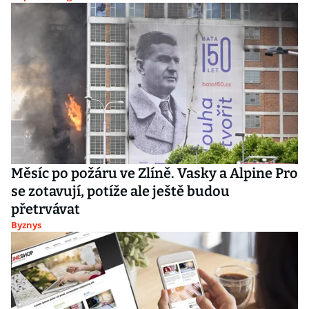
Měsíc po požáru ve Zlíně. Vasky a Alpine Pro
se zotavují, potíže ale ještě budou
přetrvávat
Byznys