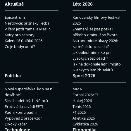
Aktuálně
Léto 2026
Epicentrum
Karlovarský filmový festival
Neštovice: příznaky, léčba
2026
V čem jezdí Yamal a Mesii?
Znamení, že jste potkali
Kvízy pro seniory
někoho z minulého života
Kalendář úplňků 2026
Astronomické úkazy 2026:
Co je bodycount?
zatmění slunce a další
Jak obléci miminko při
vysokých teplotách?
Jak na dokonalé letní mojito
6 lehkých letních salátů
Politika
Sport 2026
Nová superdávka: kdo na ní
MMA
dosáhne?
Fotbal 2026/27
Sjezd sudetských Němců
Hokej 2026
Proč vláda zavádí EET?
Tenis 2026
Padni komu padni
F1 2026
Výpověď z práce vzor
Atletika 2026
Divoký kačer
Cyklistika 2026
Technologie
Ekonomika