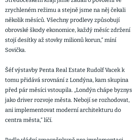
Středočeském kraji jsme žádali o povolení ve
zrychleném režimu a stejně jsme na něj čekali
několik měsíců. Všechny prodlevy způsobují
obrovské škody ekonomice, každý měsíc zdržení
stojí desítky až stovky milionů korun,“ míní
Sovička.
Šéf výstavby Penta Real Estate Rudolf Vacek k
tomu přidává srovnání z Londýna, kam skupina
před pár měsíci vstoupila. „Londýn chápe byznys
jako driver rozvoje města. Nebojí se rozhodovat,
ani implementovat moderní architekturu do
centra města,“ líčí.