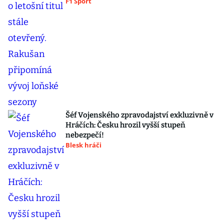
F1 Sport
Šéf Vojenského zpravodajství exkluzivně v
Hráčích: Česku hrozil vyšší stupeň
nebezpečí!
Blesk hráči