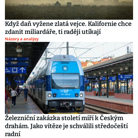
Když daň vyžene zlatá vejce. Kalifornie chce
zdanit miliardáře, ti raději utíkají
Názory a analýzy
Železniční zakázka století míří k Českým
drahám. Jako vítěze je schválili středočeští
radní