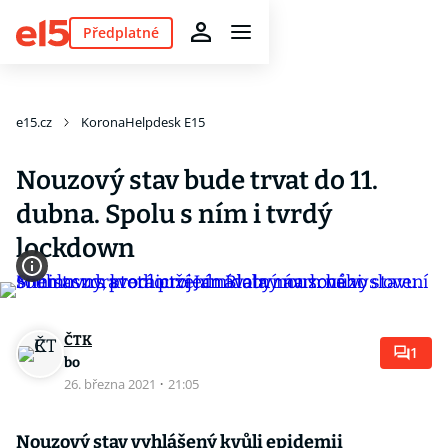
Předplatné
e15.cz
KoronaHelpdesk E15
Nouzový stav bude trvat do 11.
dubna. Spolu s ním i tvrdý
lockdown
ČTK
1
bo
26. března 2021
·
21:05
Nouzový stav vyhlášený kvůli epidemii