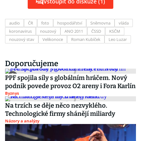
Vstoupit do diskuze (1)
audio
ČR
foto
hospodářství
Sněmovna
vláda
koronavirus
nouzový
ANO 2011
ČSSD
KSČM
nouzový stav
Velikonoce
Roman Kubíček
Leo Luzar
Doporučujeme
PPF spojila síly s globálním hráčem. Nový
podnik povede provoz O2 areny i Fora Karlín
Byznys
Na trzích se děje něco nezvyklého.
Technologické firmy shánějí miliardy
Názory a analýzy