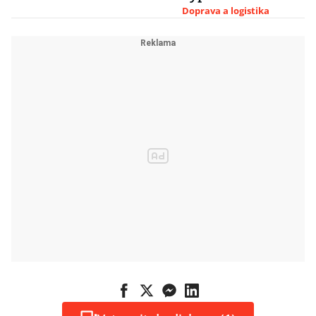
Given se stále
Doprava a logistika
nedaří