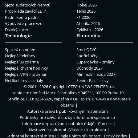
Sjezd sudetských Němců
Hokej 2026
Proč vláda zavádí EET?
Tenis 2026
Padni komu padni
F1 2026
Výpověď z práce vzor
Atletika 2026
Divoký kačer
Cyklistika 2026
Technologie
Ekonomika
SpaceX na burze
Smrt OSVČ
Nejlepší telefony
Spořicí účty
Nejlepší AI zdarma
Superdávka – změny
Nejlepší chytré hodinky
Důchody 2027
Nejlepší VPN – srovnání
Minimální mzda 2027
Netflix filmy a seriály
Senior Pas – slevy
© 2001 - 2026 Copyright
CZECH NEWS CENTER a.s.
se sídlem náměstí Marie Schmolkové 3493/1, 100 00 Praha 10 -
Strašnice, IČO: 02346826, zapsána v OR, sp.zn. B 19490 a dodavatelé
obsahu
Autorská práva k publikovaným materiálům
Podmínky pro užívání služby informační společnosti
Informace o zpracování osobních údajů
Cookies
Nastavení soukromí
Vlastnická struktura
Jednotná kontaktní místa / Single Points of Contact
Etický kodex