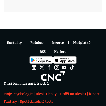
Kontakty
Redakce
Inzerce
Předplatné
RSS
Kariéra
Další témata z našich webů
Moje Psychologie
Blesk Tlapky
Hráči na Blesku
iSport
Fantasy
Spotřebitelské testy