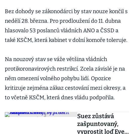
Bez dohody se zákonodárci by stav nouze končil s
nedělí 28. března. Pro prodloužení do 11. dubna
hlasovalo 53 poslanců vládních ANO a ČSSD a
také KSČM, která kabinet v dolní komoře toleruje.
Na nouzový stav se váže většina vládních
protikoronavirových restrikcí. Zcela závislé je na
něm omezení volného pohybu lidí. Opozice
kritizuje zejména zákaz cestování mezi okresy, a
to včetně KSČM, která dnes vládu podpořila.
Suez zůstává
zašpuntovaný,
vyprostit loď Ever