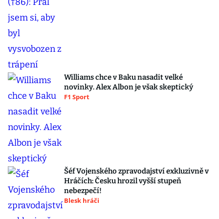
Williams chce v Baku nasadit velké
novinky. Alex Albon je však skeptický
F1 Sport
Šéf Vojenského zpravodajství exkluzivně v
Hráčích: Česku hrozil vyšší stupeň
nebezpečí!
Blesk hráči