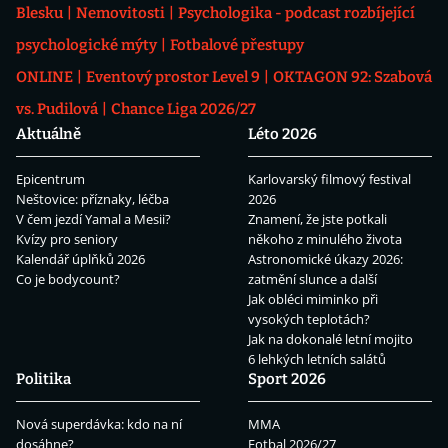
Blesku
Nemovitosti
Psychologika - podcast rozbíjející
psychologické mýty
Fotbalové přestupy
ONLINE
Eventový prostor Level 9
OKTAGON 92: Szabová
vs. Pudilová
Chance Liga 2026/27
Aktuálně
Léto 2026
Epicentrum
Karlovarský filmový festival
Neštovice: příznaky, léčba
2026
V čem jezdí Yamal a Mesii?
Znamení, že jste potkali
Kvízy pro seniory
někoho z minulého života
Kalendář úplňků 2026
Astronomické úkazy 2026:
Co je bodycount?
zatmění slunce a další
Jak obléci miminko při
vysokých teplotách?
Jak na dokonalé letní mojito
6 lehkých letních salátů
Politika
Sport 2026
Nová superdávka: kdo na ní
MMA
dosáhne?
Fotbal 2026/27