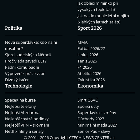
Jak obléci miminko při
vysokých teplotách?
Jak na dokonalé letní mojito
6 lehkých letních salátů
Politika
Sport 2026
Nová superdávka: kdo na ní
MMA
dosáhne?
Fotbal 2026/27
Sjezd sudetských Němců
Hokej 2026
Proč vláda zavádí EET?
Tenis 2026
Padni komu padni
F1 2026
Výpověď z práce vzor
Atletika 2026
Divoký kačer
Cyklistika 2026
Technologie
Ekonomika
SpaceX na burze
Smrt OSVČ
Nejlepší telefony
Spořicí účty
Nejlepší AI zdarma
Superdávka – změny
Nejlepší chytré hodinky
Důchody 2027
Nejlepší VPN – srovnání
Minimální mzda 2027
Netflix filmy a seriály
Senior Pas – slevy
© 2001 - 2026 Copyright
CZECH NEWS CENTER a.s.