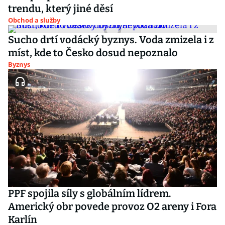
trendu, který jiné děsí
Obchod a služby
Sucho drtí vodácký byznys. Voda zmizela i z
míst, kde to Česko dosud nepoznalo
Byznys
PPF spojila síly s globálním lídrem.
Americký obr povede provoz O2 areny i Fora
Karlín