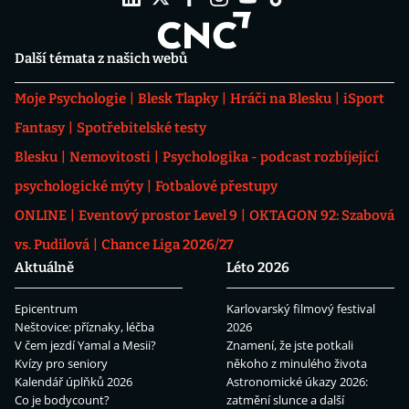
Další témata z našich webů
Moje Psychologie
Blesk Tlapky
Hráči na Blesku
iSport
Fantasy
Spotřebitelské testy
Blesku
Nemovitosti
Psychologika - podcast rozbíjející
psychologické mýty
Fotbalové přestupy
ONLINE
Eventový prostor Level 9
OKTAGON 92: Szabová
vs. Pudilová
Chance Liga 2026/27
Aktuálně
Léto 2026
Epicentrum
Karlovarský filmový festival
Neštovice: příznaky, léčba
2026
V čem jezdí Yamal a Mesii?
Znamení, že jste potkali
Kvízy pro seniory
někoho z minulého života
Kalendář úplňků 2026
Astronomické úkazy 2026:
Co je bodycount?
zatmění slunce a další