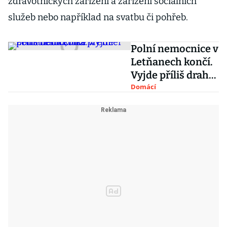
zdravotnických zařízení a zařízení sociálních
služeb nebo například na svatbu či pohřeb.
Polní nemocnice v
Letňanech končí.
Vyjde příliš draho,
říká premiér
Domácí