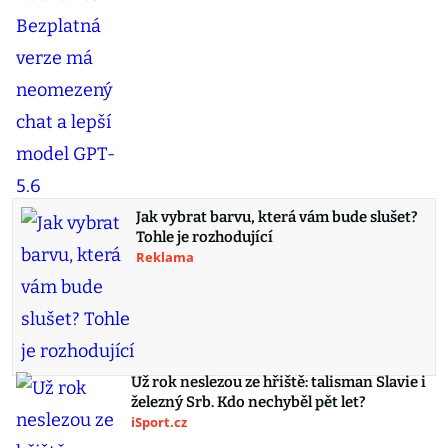
Jak vybrat barvu, která vám bude slušet?
Tohle je rozhodující
Reklama
Už rok neslezou ze hřiště: talisman Slavie i
železný Srb. Kdo nechyběl pět let?
iSport.cz