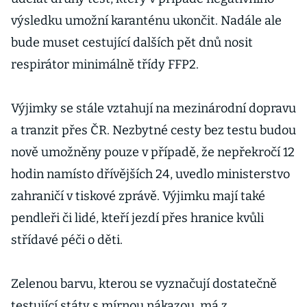
výsledku umožní karanténu ukončit. Nadále ale
bude muset cestující dalších pět dnů nosit
respirátor minimálně třídy FFP2.
Výjimky se stále vztahují na mezinárodní dopravu
a tranzit přes ČR. Nezbytné cesty bez testu budou
nově umožněny pouze v případě, že nepřekročí 12
hodin namísto dřívějších 24, uvedlo ministerstvo
zahraničí v tiskové zprávě. Výjimku mají také
pendleři či lidé, kteří jezdí přes hranice kvůli
střídavé péči o děti.
Zelenou barvu, kterou se vyznačují dostatečně
testující státy s mírnou nákazou, má z