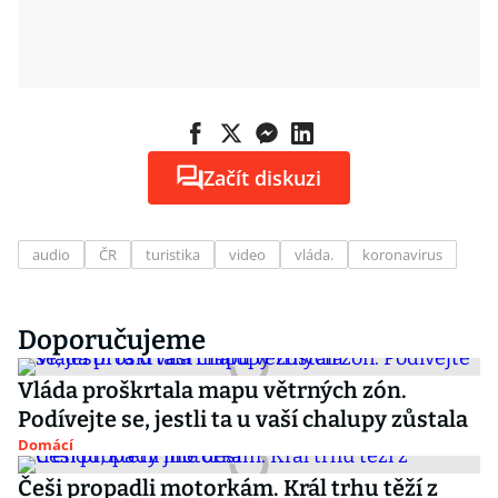
Začít diskuzi
audio
ČR
turistika
video
vláda.
koronavirus
Doporučujeme
Vláda proškrtala mapu větrných zón.
Podívejte se, jestli ta u vaší chalupy zůstala
Domácí
Češi propadli motorkám. Král trhu těží z