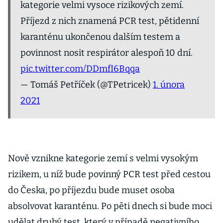
kategorie velmi vysoce rizikových zemí.
Příjezd z nich znamená PCR test, pětidenní
karanténu ukončenou dalším testem a
povinnost nosit respirátor alespoň 10 dní.
pic.twitter.com/DDmfI6Bqqa
— Tomáš Petříček (@TPetricek)
1. února
2021
Nově vznikne kategorie zemí s velmi vysokým
rizikem, u níž bude povinný PCR test před cestou
do Česka, po příjezdu bude muset osoba
absolvovat karanténu. Po pěti dnech si bude moci
udělat druhý test, který v případě negativního