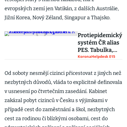
evropských zemí jen Vatikán, z dalších Austrálie,
Jižní Korea, Nový Zéland, Singapur a Thajsko.
Protiepidemický
systém ČR alias
PES. Tabulka,
podle které se
KoronaHelpdesk E15
upravují
opatření
Od soboty nesmějí cizinci přicestovat z jiných než
nezbytných důvodů, vláda to explicitně definovala
v usnesení po čtvrtečním zasedání. Kabinet
zakázal pobyt cizinců v Česku s výjimkami v
případě cest do zaměstnání a škol, nezbytných
cest za rodinou či blízkými osobami, cest do