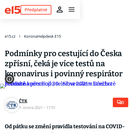
Předplatné
e15.cz
KoronaHelpdesk E15
Podmínky pro cestující do Česka
zpřísní, čeká je více testů na
koronavirus i povinný respirátor
ČTK
0
1. února 2021
·
17:51
Od pátku se změní pravidla testování na COVID-