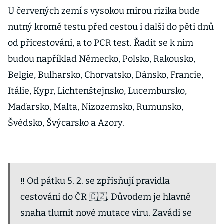
U červených zemí s vysokou mírou rizika bude
nutný kromě testu před cestou i další do pěti dnů
od přicestování, a to PCR test. Řadit se k nim
budou například Německo, Polsko, Rakousko,
Belgie, Bulharsko, Chorvatsko, Dánsko, Francie,
Itálie, Kypr, Lichtenštejnsko, Lucembursko,
Maďarsko, Malta, Nizozemsko, Rumunsko,
Švédsko, Švýcarsko a Azory.
‼️ Od pátku 5. 2. se zpřísňují pravidla
cestování do ČR 🇨🇿. Důvodem je hlavně
snaha tlumit nové mutace viru. Zavádí se