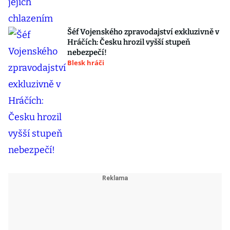
Šéf Vojenského zpravodajství exkluzivně v
Hráčích: Česku hrozil vyšší stupeň
nebezpečí!
Blesk hráči