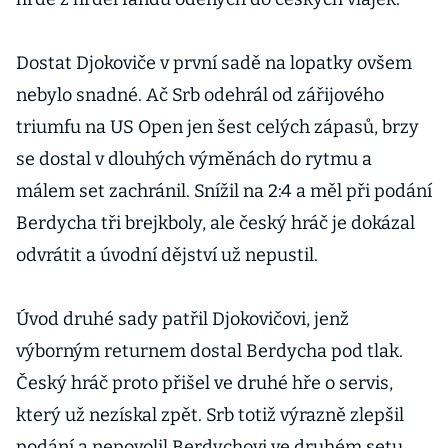
Dostat Djokoviče v první sadě na lopatky ovšem
nebylo snadné. Ač Srb odehrál od zářijového
triumfu na US Open jen šest celých zápasů, brzy
se dostal v dlouhých výměnách do rytmu a
málem set zachránil. Snížil na 2:4 a měl při podání
Berdycha tři brejkboly, ale český hráč je dokázal
odvrátit a úvodní dějství už nepustil.
Úvod druhé sady patřil Djokovičovi, jenž
výborným returnem dostal Berdycha pod tlak.
Český hráč proto přišel ve druhé hře o servis,
který už nezískal zpět. Srb totiž výrazně zlepšil
podání a nepovolil Berdychovi ve druhém setu