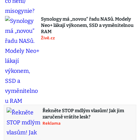
Synology má „novou“ řadu NASů. Modely
Neo+ lákají výkonem, SSD a vyměnitelnou
RAM
Živě.cz
Řekněte STOP mdlým vlasům! Jak jim
zaručeně vrátíte lesk?
Reklama