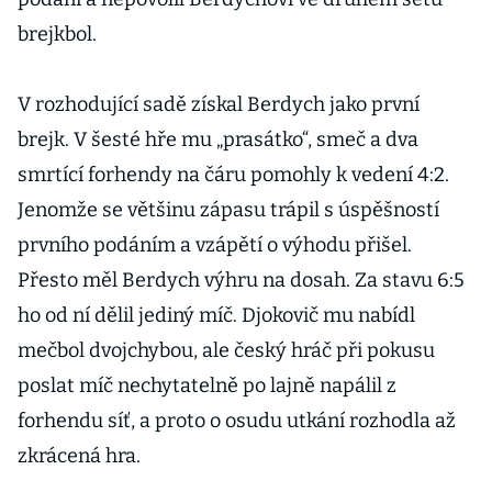
brejkbol.
V rozhodující sadě získal Berdych jako první
brejk. V šesté hře mu „prasátko“, smeč a dva
smrtící forhendy na čáru pomohly k vedení 4:2.
Jenomže se většinu zápasu trápil s úspěšností
prvního podáním a vzápětí o výhodu přišel.
Přesto měl Berdych výhru na dosah. Za stavu 6:5
ho od ní dělil jediný míč. Djokovič mu nabídl
mečbol dvojchybou, ale český hráč při pokusu
poslat míč nechytatelně po lajně napálil z
forhendu síť, a proto o osudu utkání rozhodla až
zkrácená hra.