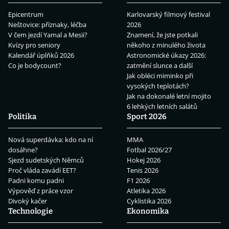
Epicentrum
Karlovarský filmový festival
Neštovice: příznaky, léčba
2026
V čem jezdí Yamal a Mesii?
Znamení, že jste potkali
Kvízy pro seniory
někoho z minulého života
Kalendář úplňků 2026
Astronomické úkazy 2026:
Co je bodycount?
zatmění slunce a další
Jak obléci miminko při
vysokých teplotách?
Jak na dokonalé letní mojito
6 lehkých letních salátů
Politika
Sport 2026
Nová superdávka: kdo na ní
MMA
dosáhne?
Fotbal 2026/27
Sjezd sudetských Němců
Hokej 2026
Proč vláda zavádí EET?
Tenis 2026
Padni komu padni
F1 2026
Výpověď z práce vzor
Atletika 2026
Divoký kačer
Cyklistika 2026
Technologie
Ekonomika