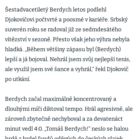
Šestadvacetiletý Berdych letos podlehl
Djokovičovi počtvrté a poosmé v kariéře. Srbský
suverén roku se radoval již ze sedmdesátého
vítězství v sezoně. Přesto však jeho výhra nebyla
hladká. „Během většiny zápasu byl (Berdych)
lepší a já bojoval. Nehrál jsem svůj nejlepší tenis,
ale využil jsem své šance a vyhrál,“ řekl Djokovič
po utkání.
Berdych začal maximálně koncentrovaný a
dlouhými míči diktoval tempo. Hrál agresivně, ale
zároveň zbytečně nechyboval a za devatenáct
minut vedl 4:0. „Tomáš Berdych!“ neslo se halou
hrdě z hrdel fandů oděných do českých vlajek.