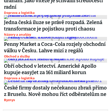
drahám. Jako vítěze je schválili středočeští
radní
Doprava a logistika
Jedna česká iluze se právě rozpadá. Zelená
transformace je pojistkou proti chaosu
Názory a analýzy
Penny Market a Coca-Cola rozjely obchodní
válku v Česku. Lahve mizí z regálů
Obchod a služby
Obří obchod v letectví. Americké Apollo
kupuje easyJet za 161 miliard korun
Doprava a logistika
České firmy dostaly nečekanou zbraň přímo
z Bruselu. Nově mohou říct odběratelům ne
Byznys