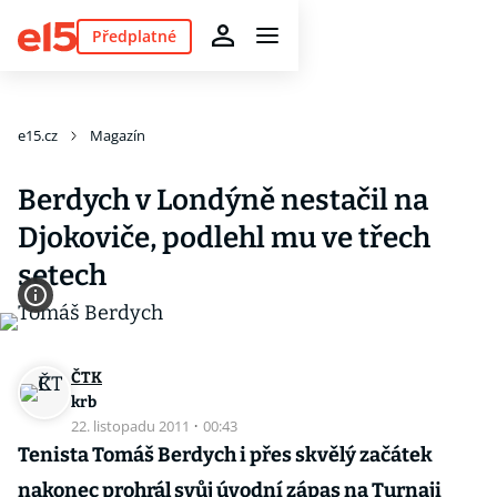
Předplatné
e15.cz
Magazín
Berdych v Londýně nestačil na
Djokoviče, podlehl mu ve třech
setech
ČTK
krb
22. listopadu 2011
·
00:43
Tenista Tomáš Berdych i přes skvělý začátek
nakonec prohrál svůj úvodní zápas na Turnaji