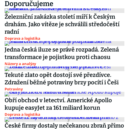
Doporučujeme
Železniční zakázka století míří k Českým
drahám. Jako vítěze je schválili středočeští
radní
Doprava a logistika
Jedna česká iluze se právě rozpadá. Zelená
transformace je pojistkou proti chaosu
Názory a analýzy
Tekuté zlato opět dostojí své přezdívce.
Zdražení běžné potraviny brzy pocítí i Češi
Potraviny
Obří obchod v letectví. Americké Apollo
kupuje easyJet za 161 miliard korun
Doprava a logistika
České firmy dostaly nečekanou zbraň přímo