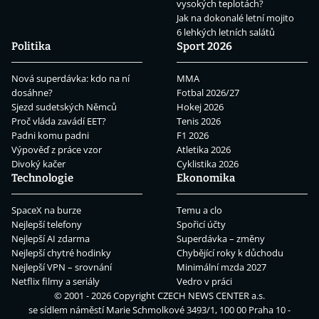
vysokých teplotách?
Jak na dokonalé letní mojito
6 lehkých letních salátů
Politika
Sport 2026
Nová superdávka: kdo na ní
MMA
dosáhne?
Fotbal 2026/27
Sjezd sudetských Němců
Hokej 2026
Proč vláda zavádí EET?
Tenis 2026
Padni komu padni
F1 2026
Výpověď z práce vzor
Atletika 2026
Divoký kačer
Cyklistika 2026
Technologie
Ekonomika
SpaceX na burze
Temu a clo
Nejlepší telefony
Spořicí účty
Nejlepší AI zdarma
Superdávka – změny
Nejlepší chytré hodinky
Chybějící roky k důchodu
Nejlepší VPN – srovnání
Minimální mzda 2027
Netflix filmy a seriály
Vedro v práci
© 2001 - 2026 Copyright
CZECH NEWS CENTER a.s.
se sídlem náměstí Marie Schmolkové 3493/1, 100 00 Praha 10 -