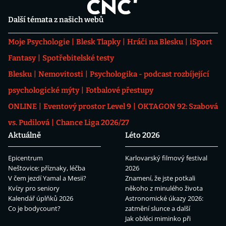
Další témata z našich webů
Moje Psychologie
Blesk Tlapky
Hráči na Blesku
iSport
Fantasy
Spotřebitelské testy
Blesku
Nemovitosti
Psychologika - podcast rozbíjející
psychologické mýty
Fotbalové přestupy
ONLINE
Eventový prostor Level 9
OKTAGON 92: Szabová
vs. Pudilová
Chance Liga 2026/27
Aktuálně
Léto 2026
Epicentrum
Karlovarský filmový festival
Neštovice: příznaky, léčba
2026
V čem jezdí Yamal a Mesii?
Znamení, že jste potkali
Kvízy pro seniory
někoho z minulého života
Kalendář úplňků 2026
Astronomické úkazy 2026:
Co je bodycount?
zatmění slunce a další
Jak obléci miminko při