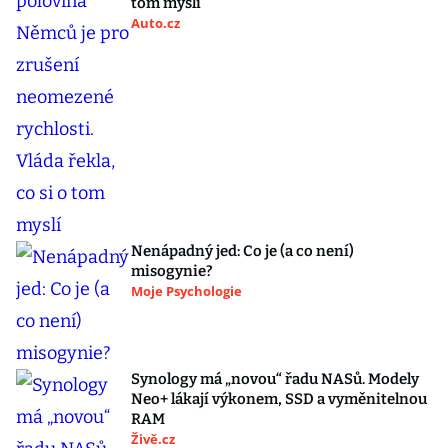
tom myslí
Auto.cz
Nenápadný jed: Co je (a co není)
misogynie?
Moje Psychologie
Synology má „novou“ řadu NASů. Modely
Neo+ lákají výkonem, SSD a vyměnitelnou
RAM
Živě.cz