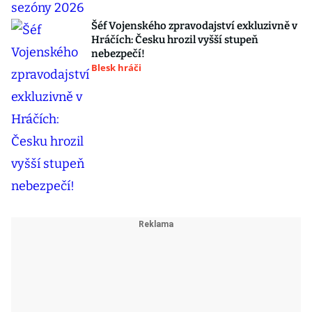
Šéf Vojenského zpravodajství exkluzivně v
Hráčích: Česku hrozil vyšší stupeň
nebezpečí!
Blesk hráči