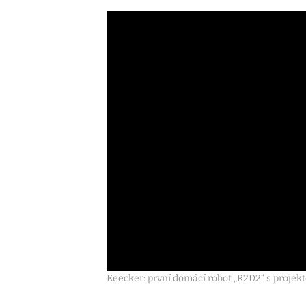
Keecker: první domácí robot „R2D2“ s projekto