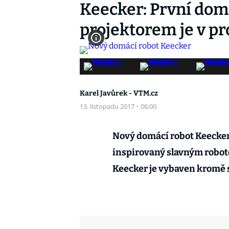
Keecker: První dom
projektorem je v pr
Karel Javůrek - VTM.cz
13. listopadu 2017
·
06:00
Nový domácí robot Keecker 
inspirovaný slavným robot
Keecker je vybaven kromě 