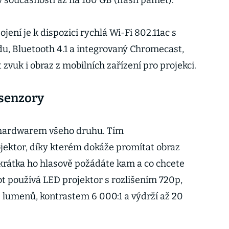
 v současnosti až na 160 GB (flash paměť).
jení je k dispozici rychlá Wi-Fi 802.11ac s
u, Bluetooth 4.1 a integrovaný Chromecast,
zvuk i obraz z mobilních zařízení pro projekci.
 senzory
 hardwarem všeho druhu. Tím
jektor, díky kterém dokáže promítat obraz
Zkrátka ho hlasově požádáte kam a co chcete
bot používá LED projektor s rozlišením 720p,
0 lumenů, kontrastem 6 000:1 a výdrží až 20