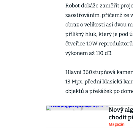
Robot dokáže zaměřit proj
zaostřováním, přičemž ze v
obraz o velikosti asi dvou m
přílišný hluk, který je pod
čtveřice 10W reproduktor
výkonem až 110 dB.
Hlavní 360stupňová kamera 
13 Mpx, přední klasická ka
objektů a překážek po domě
Nový alg
chodit p
Magazín