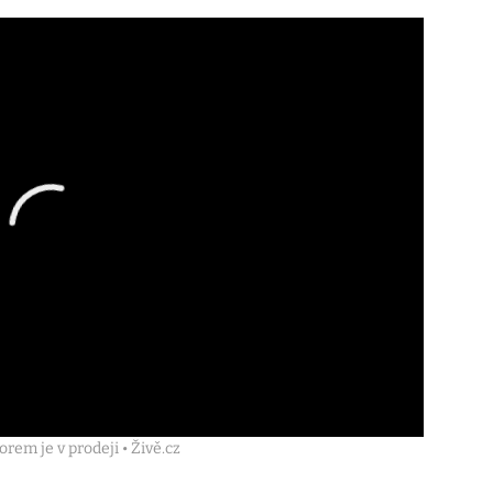
rem je v prodeji • Živě.cz