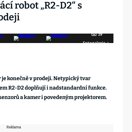
ácí robot „R2-D2“ s
odeji
19
Fotogalerie
je konečně v prodeji. Netypický tvar
em R2-D2 doplňují i nadstandardní funkce.
senzorů a kamer i povedeným projektorem.