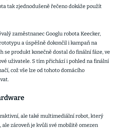
ota tak zjednodušeně řečeno dokáže použít
bývalý zaměstnanec Googlu robota Keecker,
 prototypu a úspěšně dokončil i kampaň na
ch se produkt konečně dostal do finální fáze, ve
é uživatele. S tím přichází i pohled na finální
načí, což vše lze od tohoto domácího
vat.
hardware
raktivní, ale také multimediální robot, který
 ale zároveň je kvůli své mobilitě omezen