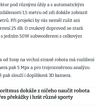
ektor pod různými úhly a s automatickým
zdálenosti 1,5 metru od zdi dokáže zobrazit
etrů. Při projekci by vás neměl rušit ani
 úrovní 25 dB. O zvukový doprovod se stará
ů s jedním 50W subwooferem s celkovým
od Sony na vrchní straně robota má rozlišení
mera pak 5 Mpx a pro trojrozměrnou analýzu
 pak slouží i doplňková 3D kamera.
oritmus dokáže z ničeho naučit robota
řes překážky i hrát různé sporty