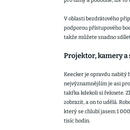
pro filmy a podobně, lze to
V oblasti bezdrátového připo
podporou přístupového bod
takže můžete snadno sdílet 
Projektor, kamery a
Keecker je opravdu nabitý
nejvýznamnějším je asi pro
takřka kdekoli si řeknete. 
zobrazit, a on to udělá. Ro
který se chlubí jasem 1 00
tisíc hodin.