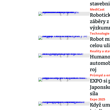
stavebni
MediCast
Robotic
záběry z
výzkumn
Technologie
Robot mí
celou uli
Reality a st
Humanoid
automobi
roj
Průmysl a e
EXPO si 
Japonsko
síla
Expo 2025
Když umě