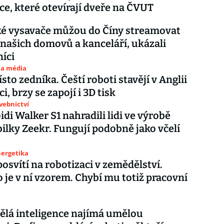
ce, které otevírají dveře na ČVUT
ké vysavače můžou do Číny streamovat
 našich domovů a kanceláří, ukázali
íci
 a média
sto zedníka. Čeští roboti stavějí v Anglii
ci, brzy se zapojí i 3D tisk
avebnictví
i Walker S1 nahradili lidi ve výrobě
lky Zeekr. Fungují podobně jako včelí
nergetika
posvítí na robotizaci v zemědělství.
 je v ní vzorem. Chybí mu totiž pracovní
lá inteligence najímá umělou