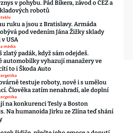
znys v pohybu. Pád Bikera, závod o ČEZ a
skladových robotů
uteklo
nu ruku a jsou z Bratislavy. Armáda
obývá pod vedením Jána Žižky sklady
i v USA
 a média
 zlatý padák, když sám odejdeš.
 automobilky vyhazují manažery ve
ítí to i Škoda Auto
nergetika
várně testuje roboty, nově i s umělou
ncí. Člověka zatím nenahradí, ale doplní
nergetika
ají na konkurenci Tesly a Boston
. Na humanoida Jirku ze Zlína teď shání
y
ozek řidiče, přečte jeho emoce a donutí