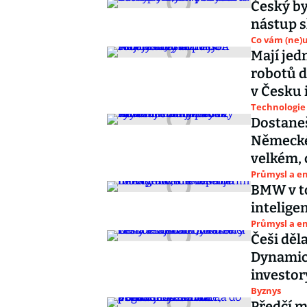
Český by
nástup 
Co vám (ne)
Mají jed
robotů d
v Česku 
Technologie
Dostaneš
Německé
velkém, c
Průmysl a e
BMW v to
intelige
Průmysl a e
Češi děl
Dynamics
investor
Byznys
Předčí m