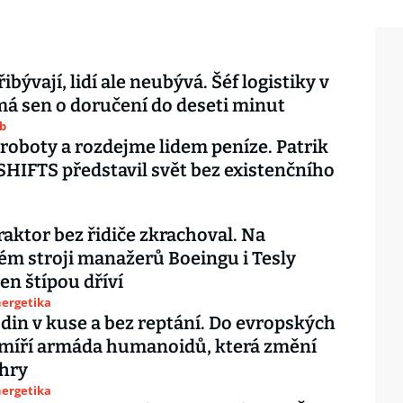
ibývají, lidí ale neubývá. Šéf logistiky v
á sen o doručení do deseti minut
ub
oboty a rozdejme lidem peníze. Patrik
SHIFTS představil svět bez existenčního
raktor bez řidiče zkrachoval. Na
m stroji manažerů Boeingu i Tesly
jen štípou dříví
nergetika
din v kuse a bez reptání. Do evropských
 míří armáda humanoidů, která změní
 hry
nergetika