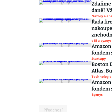
Zdaňme r
daně? Vž
Názory a ana
Řada fir
nakoupen
znehodn
e15 a byznys
Amazon 
fondem s
Startupy
Boston D
Atlas. B
Technologie
Amazon 
fondem s
Byznys
Předchozí