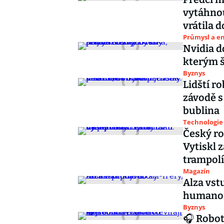
vytáhno
vrátila 
Průmysl a e
Nvidia d
kterým š
Byznys
Lidští ro
závodě s
bublina
Technologie
Český ro
Vytiskl 
trampol
Magazín
Alza vstu
humanoi
Byznys
🎧 Roboti