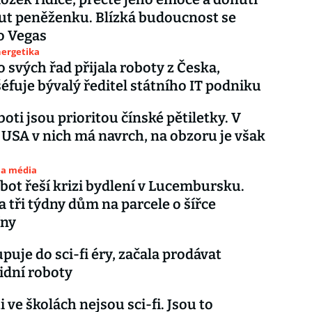
ut peněženku. Blízká budoucnost se
do Vegas
nergetika
o svých řad přijala roboty z Česka,
éfuje bývalý ředitel státního IT podniku
boti jsou prioritou čínské pětiletky. V
 USA v nich má navrch, na obzoru je však
 a média
bot řeší krizi bydlení v Lucembursku.
za tři týdny dům na parcele o šířce
íny
puje do sci-fi éry, začala prodávat
dní roboty
 ve školách nejsou sci-fi. Jsou to