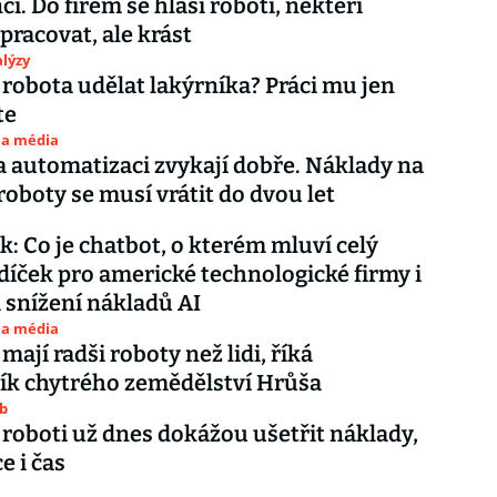
ci. Do firem se hlásí roboti, někteří
pracovat, ale krást
lýzy
 robota udělat lakýrníka? Práci mu jen
te
 a média
na automatizaci zvykají dobře. Náklady na
 roboty se musí vrátit do dvou let
: Co je chatbot, o kterém mluví celý
díček pro americké technologické firmy i
 snížení nákladů AI
 a média
mají radši roboty než lidi, říká
ík chytrého zemědělství Hrůša
ub
 roboti už dnes dokážou ušetřit náklady,
e i čas