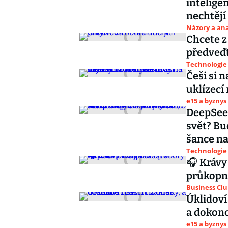
inteligen
nechtějí 
Názory a ana
Chcete z
předveď
Technologie
Češi si 
uklízecí
e15 a byznys
DeepSeek
svět? Bu
šance na
Technologie
🎧 Krávy 
průkopn
Business Cl
Úklidoví
a dokonc
e15 a byznys