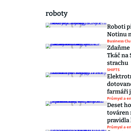
roboty
Roboti př
Notinu m
Business Cl
Zdaňme r
Tkáč na 
strachu
SHIFTS
Elektrot
dotované
farmáři 
Průmysl a e
Deset ho
továren
pravidla
Průmysl a e