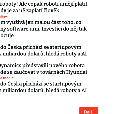
oboty! Ale copak roboti umějí platit
dy je za ně zaplatí člověk
lýzy
em využívá jen malou část toho, co
ý software umí. Investici do něj tak
ocuje
do Česka přichází se startupovým
 miliardou dolarů, hledá roboty a AI
ynamics představili nového robota
ude se zaučovat v továrnách Hyundai
 a média
do Česka přichází se startupovým
 miliardou dolarů, hledá roboty a AI
Další