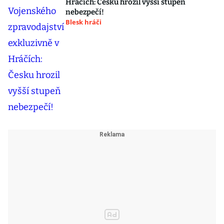
Hráčích: Česku hrozil vyšší stupeň
nebezpečí!
Blesk hráči