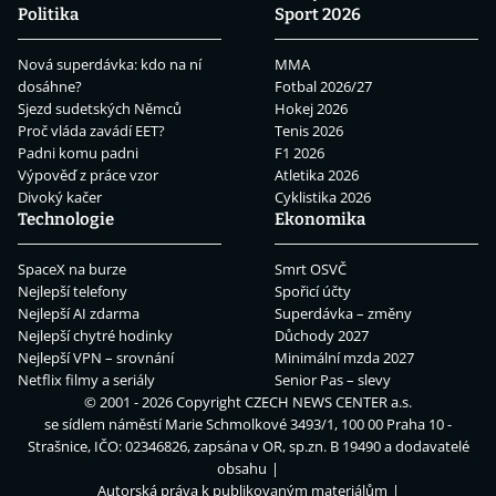
Politika
Sport 2026
Nová superdávka: kdo na ní
MMA
dosáhne?
Fotbal 2026/27
Sjezd sudetských Němců
Hokej 2026
Proč vláda zavádí EET?
Tenis 2026
Padni komu padni
F1 2026
Výpověď z práce vzor
Atletika 2026
Divoký kačer
Cyklistika 2026
Technologie
Ekonomika
SpaceX na burze
Smrt OSVČ
Nejlepší telefony
Spořicí účty
Nejlepší AI zdarma
Superdávka – změny
Nejlepší chytré hodinky
Důchody 2027
Nejlepší VPN – srovnání
Minimální mzda 2027
Netflix filmy a seriály
Senior Pas – slevy
© 2001 - 2026 Copyright
CZECH NEWS CENTER a.s.
se sídlem náměstí Marie Schmolkové 3493/1, 100 00 Praha 10 -
Strašnice, IČO: 02346826, zapsána v OR, sp.zn. B 19490 a dodavatelé
obsahu
Autorská práva k publikovaným materiálům