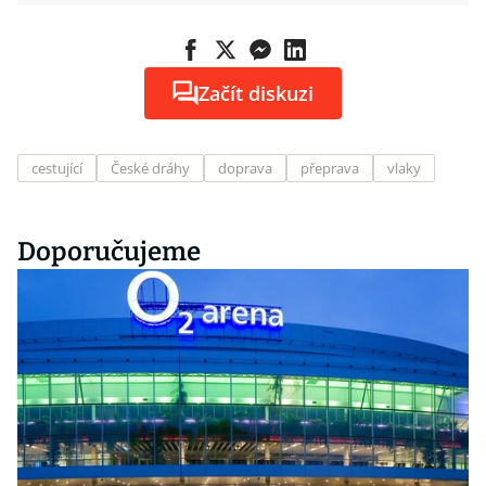
Začít diskuzi
cestující
České dráhy
doprava
přeprava
vlaky
Doporučujeme