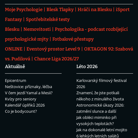
Moje Psychologie
Blesk Tlapky
Hráči na Blesku
iSport
Fantasy
Spotřebitelské testy
Blesku
Nemovitosti
Psychologika - podcast rozbíjející
psychologické mýty
Fotbalové přestupy
ONLINE
Eventový prostor Level 9
OKTAGON 92: Szabová
vs. Pudilová
Chance Liga 2026/27
Aktuálně
Léto 2026
Epicentrum
Karlovarský filmový festival
Neštovice: příznaky, léčba
2026
V čem jezdí Yamal a Mesii?
Znamení, že jste potkali
Kvízy pro seniory
někoho z minulého života
Kalendář úplňků 2026
Astronomické úkazy 2026:
Co je bodycount?
zatmění slunce a další
Jak obléci miminko při
vysokých teplotách?
Jak na dokonalé letní mojito
6 lehkých letních salátů