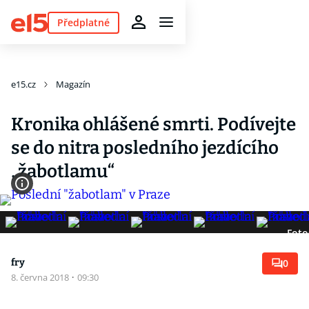
Předplatné
e15.cz
Magazín
Kronika ohlášené smrti. Podívejte
se do nitra posledního jezdícího
„žabotlamu“
Foto
fry
0
8. června 2018
·
09:30