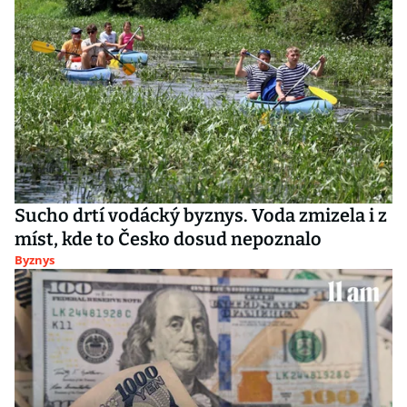
Sucho drtí vodácký byznys. Voda zmizela i z
míst, kde to Česko dosud nepoznalo
Byznys