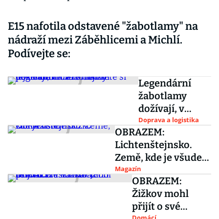
E15 nafotila odstavené "žabotlamy" na
nádraží mezi Záběhlicemi a Michlí.
Podívejte se:
Legendární
žabotlamy
dožívají, v
Praze dojíždí
Doprava a logistika
OBRAZEM:
poslední tři.
Lichtenštejnsko.
Prohlédněte si
Země, kde je všude
jejich hřbitov
blízko
Magazín
OBRAZEM:
Žižkov mohl
přijít o své
Domácí