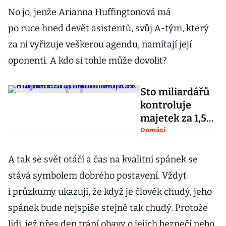
No jo, jenže Arianna Huffingtonová má
po ruce hned devět asistentů, svůj A-tým, který
za ni vyřizuje veškerou agendu, namítají její
oponenti. A kdo si tohle může dovolit?
Sto miliardářů
kontroluje
majetek za 1,5
bilionu korun.
Domácí
Projděte si
unikátní
A tak se svět otáčí a čas na kvalitní spánek se
žebříček
stává symbolem dobrého postavení. Vždyť
i průzkumy ukazují, že když je člověk chudý, jeho
spánek bude nejspíše stejně tak chudý. Protože
lidi, jež přes den trápí obavy o jejich bezpečí nebo