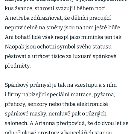
kus žvance, starosti svazují i během noci.
A netřeba zdůrazňovat, že dělníci pracující
nepravidelně na směny jsou na tom ještě hůře.
Ani bohatí lidé však nespí jako miminka jen tak.
Naopak jsou ochotni symbol svého statusu
pěstovat a utrácet tisíce za luxusní spánkové
předměty.
Spánkový průmysl je tak na vzestupu a s ním
i firmy nabízející speciální matrace, pyžama,
přehozy, senzory nebo třeba elektronické
spánkové masky, nemluvě pak o různých
salonech. A Arianna předpovídá, že do dvou let se
odpočinkové prostory v kancelářích stanou