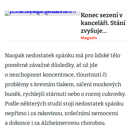
Konec sezení v
kanceláři. Stání
zvyšuje
produktivitu
Magazín
práce a zlepšuje
zdraví
Naopak nedostatek spánku má pro lidské tělo
poměrně závažné důsledky, ať už jde
o neschopnost koncentrace, tloustnutí či
problémy s krevním tlakem, ničení mozkových
buněk, rychlejší stárnutí nebo o rozvoj cukrovky.
Podle některých studií stojí nedostatek spánku
nepřímo i za rakovinou, srdečními nemocemi
a dokonce i za Alzheimerovou chorobou.