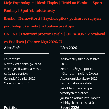
Moje Psychologie
Blesk Tlapky
Hráči na Blesku
iSport
Fantasy
Spotřebitelské testy
Blesku
Nemovitosti
Psychologika - podcast rozbíjející
psychologické mýty
Fotbalové přestupy
ONLINE
Eventový prostor Level 9
OKTAGON 92: Szabová
vs. Pudilová
Chance Liga 2026/27
Aktuálně
Léto 2026
Epicentrum
Karlovarský filmový festival
Neštovice: příznaky, léčba
2026
V čem jezdí Yamal a Mesii?
Znamení, že jste potkali
Kvízy pro seniory
někoho z minulého života
Kalendář úplňků 2026
Astronomické úkazy 2026:
Co je bodycount?
zatmění slunce a další
Jak obléci miminko při
vysokých teplotách?
Jak na dokonalé letní mojito
6 lehkých letních salátů
Politika
Sport 2026