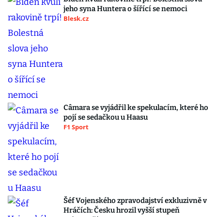
jeho syna Huntera o šířící se nemoci
Blesk.cz
Câmara se vyjádřil ke spekulacím, které ho
pojí se sedačkou u Haasu
F1 Sport
Šéf Vojenského zpravodajství exkluzivně v
Hráčích: Česku hrozil vyšší stupeň