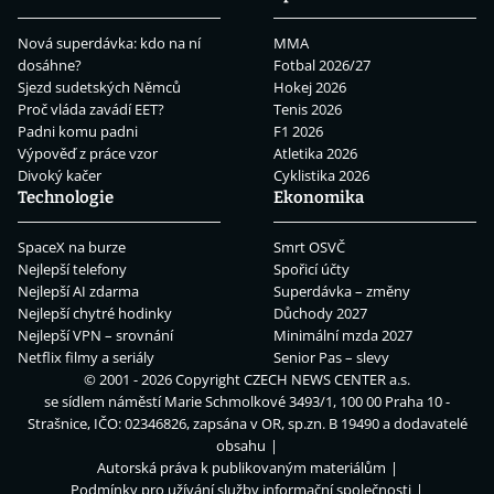
Nová superdávka: kdo na ní
MMA
dosáhne?
Fotbal 2026/27
Sjezd sudetských Němců
Hokej 2026
Proč vláda zavádí EET?
Tenis 2026
Padni komu padni
F1 2026
Výpověď z práce vzor
Atletika 2026
Divoký kačer
Cyklistika 2026
Technologie
Ekonomika
SpaceX na burze
Smrt OSVČ
Nejlepší telefony
Spořicí účty
Nejlepší AI zdarma
Superdávka – změny
Nejlepší chytré hodinky
Důchody 2027
Nejlepší VPN – srovnání
Minimální mzda 2027
Netflix filmy a seriály
Senior Pas – slevy
© 2001 - 2026 Copyright
CZECH NEWS CENTER a.s.
se sídlem náměstí Marie Schmolkové 3493/1, 100 00 Praha 10 -
Strašnice, IČO: 02346826, zapsána v OR, sp.zn. B 19490 a dodavatelé
obsahu
Autorská práva k publikovaným materiálům
Podmínky pro užívání služby informační společnosti