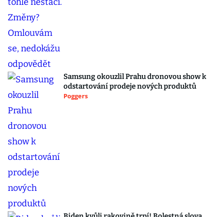
Samsung okouzlil Prahu dronovou show k
odstartování prodeje nových produktů
Poggers
Biden kvůli rakovině trpí! Bolestná slova