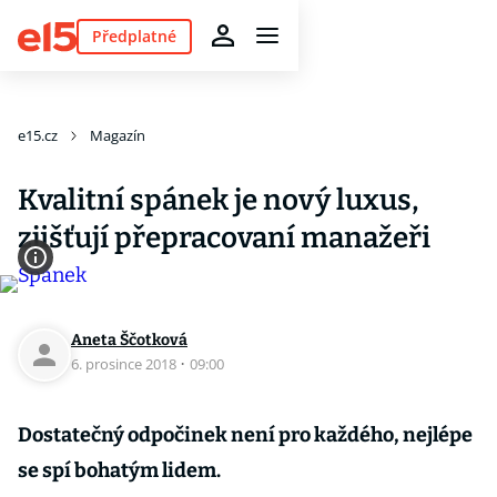
Předplatné
e15.cz
Magazín
Kvalitní spánek je nový luxus,
zjišťují přepracovaní manažeři
Aneta Ščotková
6. prosince 2018
·
09:00
Dostatečný odpočinek není pro každého, nejlépe
se spí bohatým lidem.