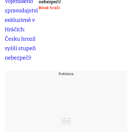
nebezpečí!
Blesk hráči