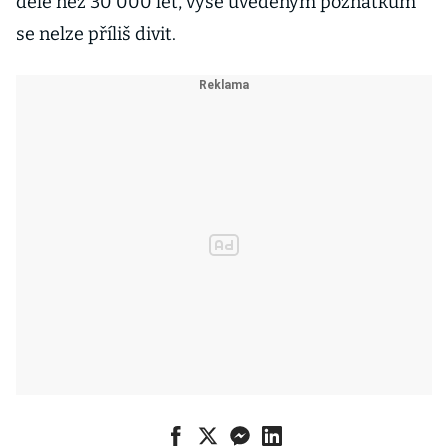
déle než 30 000 let, výše uvedeným poznatkům
se nelze příliš divit.