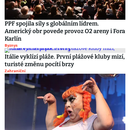
PPF spojila síly s globálním lídrem.
Americký obr povede provoz O2 areny i Fora
Karlín
Byznys
Itálie vyklízí pláže. První plážové kluby mizí,
turisté změnu pocítí brzy
Zahraniční