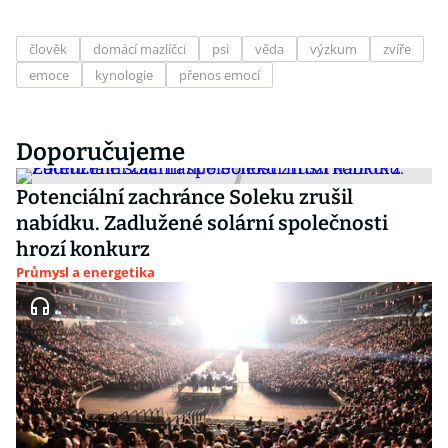
člověk
domácí mazlíčci
psi
věda
výzkum
zvíře
emoce
kynologie
přenos emocí
Doporučujeme
Potenciální zachránce Soleku zrušil
nabídku. Zadlužené solární společnosti
hrozí konkurz
Průmysl a energetika