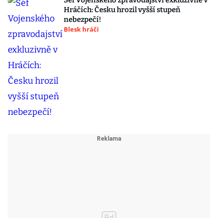
Šéf Vojenského zpravodajství exkluzivně v
Hráčích: Česku hrozil vyšší stupeň
nebezpečí!
Blesk hráči