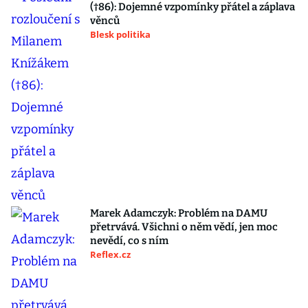
(†86): Dojemné vzpomínky přátel a záplava
věnců
Blesk politika
Marek Adamczyk: Problém na DAMU
přetrvává. Všichni o něm vědí, jen moc
nevědí, co s ním
Reflex.cz