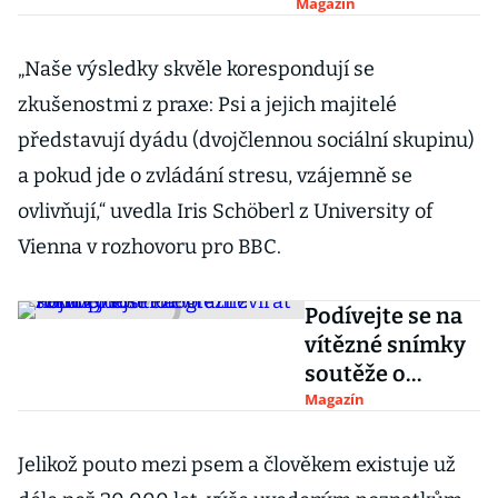
oživují 400 let
Magazín
vyhynulé zvíře
„Naše výsledky skvěle korespondují se
zkušenostmi z praxe: Psi a jejich majitelé
představují dyádu (dvojčlennou sociální skupinu)
a pokud jde o zvládání stresu, vzájemně se
ovlivňují,“ uvedla Iris Schöberl z University of
Vienna v rozhovoru pro BBC.
Podívejte se na
vítězné snímky
soutěže o
nejvtipnější
Magazín
fotografii zvířat
roku 2016
Jelikož pouto mezi psem a člověkem existuje už