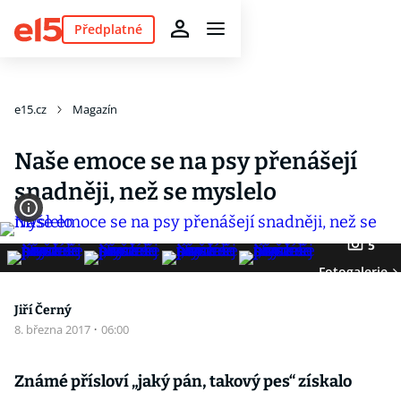
Předplatné
e15.cz
Magazín
Naše emoce se na psy přenášejí
snadněji, než se myslelo
5
Fotogalerie
Jiří Černý
8. března 2017
·
06:00
Známé přísloví „jaký pán, takový pes“ získalo