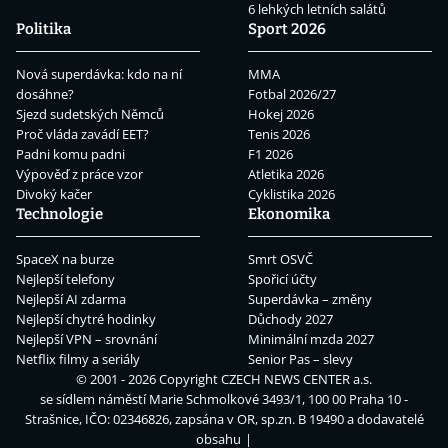
6 lehkých letních salátů
Politika
Sport 2026
Nová superdávka: kdo na ní
MMA
dosáhne?
Fotbal 2026/27
Sjezd sudetských Němců
Hokej 2026
Proč vláda zavádí EET?
Tenis 2026
Padni komu padni
F1 2026
Výpověď z práce vzor
Atletika 2026
Divoký kačer
Cyklistika 2026
Technologie
Ekonomika
SpaceX na burze
Smrt OSVČ
Nejlepší telefony
Spořicí účty
Nejlepší AI zdarma
Superdávka – změny
Nejlepší chytré hodinky
Důchody 2027
Nejlepší VPN – srovnání
Minimální mzda 2027
Netflix filmy a seriály
Senior Pas – slevy
© 2001 - 2026 Copyright
CZECH NEWS CENTER a.s.
se sídlem náměstí Marie Schmolkové 3493/1, 100 00 Praha 10 -
Strašnice, IČO: 02346826, zapsána v OR, sp.zn. B 19490 a dodavatelé
obsahu