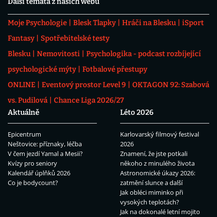
Další témata z našich webů
Moje Psychologie
Blesk Tlapky
Hráči na Blesku
iSport
Fantasy
Spotřebitelské testy
Blesku
Nemovitosti
Psychologika - podcast rozbíjející
psychologické mýty
Fotbalové přestupy
ONLINE
Eventový prostor Level 9
OKTAGON 92: Szabová
vs. Pudilová
Chance Liga 2026/27
Aktuálně
Léto 2026
Epicentrum
Karlovarský filmový festival
Neštovice: příznaky, léčba
2026
V čem jezdí Yamal a Mesii?
Znamení, že jste potkali
Kvízy pro seniory
někoho z minulého života
Kalendář úplňků 2026
Astronomické úkazy 2026:
Co je bodycount?
zatmění slunce a další
Jak obléci miminko při
vysokých teplotách?
Jak na dokonalé letní mojito