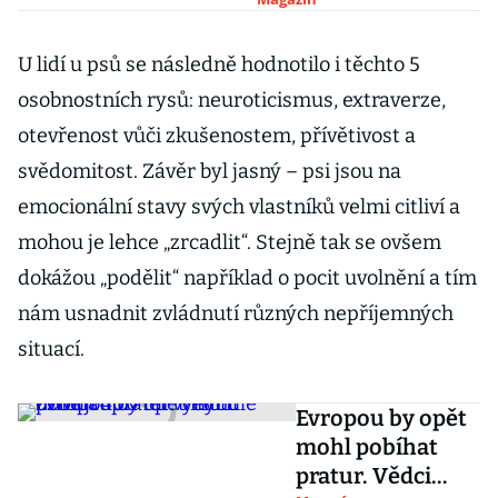
U lidí u psů se následně hodnotilo i těchto 5
osobnostních rysů: neuroticismus, extraverze,
otevřenost vůči zkušenostem, přívětivost a
svědomitost. Závěr byl jasný – psi jsou na
emocionální stavy svých vlastníků velmi citliví a
mohou je lehce „zrcadlit“. Stejně tak se ovšem
dokážou „podělit“ například o pocit uvolnění a tím
nám usnadnit zvládnutí různých nepříjemných
situací.
Evropou by opět
mohl pobíhat
pratur. Vědci