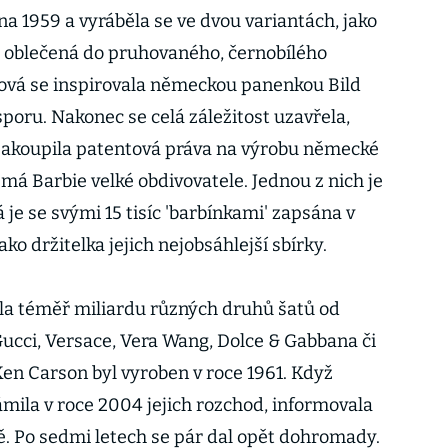
na 1959 a vyráběla se ve dvou variantách, jako
y oblečená do pruhovaného, černobílého
ová se inspirovala německou panenkou Bild
sporu. Nakonec se celá záležitost uzavřela,
zakoupila patentová práva na výrobu německé
á Barbie velké obdivovatele. Jednou z nich je
je se svými 15 tisíc 'barbínkami' zapsána v
ko držitelka jejich nejobsáhlejší sbírky.
ékla téměř miliardu různých druhů šatů od
ucci, Versace, Vera Wang, Dolce & Gabbana či
 Ken Carson byl vyroben v roce 1961. Když
mila v roce 2004 jejich rozchod, informovala
. Po sedmi letech se pár dal opět dohromady.