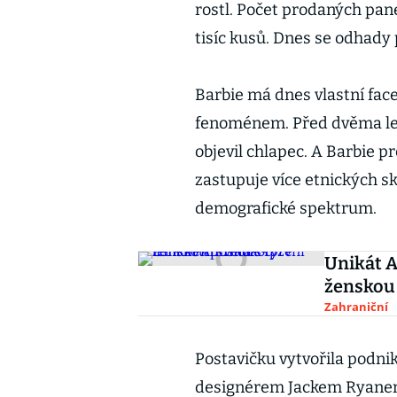
rostl. Počet prodaných pan
tisíc kusů. Dnes se odhady 
Barbie má dnes vlastní fac
fenoménem. Před dvěma let
objevil chlapec. A Barbie p
zastupuje více etnických sk
demografické spektrum.
Unikát Ai
ženskou
Zahraniční
Postavičku vytvořila podni
designérem Jackem Ryanem a