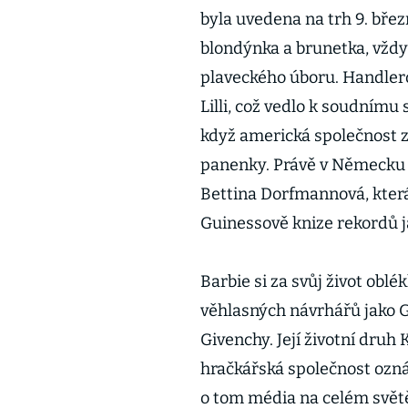
byla uvedena na trh 9. břez
blondýnka a brunetka, vžd
plaveckého úboru. Handler
Lilli, což vedlo k soudnímu 
když americká společnost 
panenky. Právě v Německu m
Bettina Dorfmannová, která 
Guinessově knize rekordů ja
Barbie si za svůj život obl
věhlasných návrhářů jako G
Givenchy. Její životní druh
hračkářská společnost ozná
o tom média na celém světě