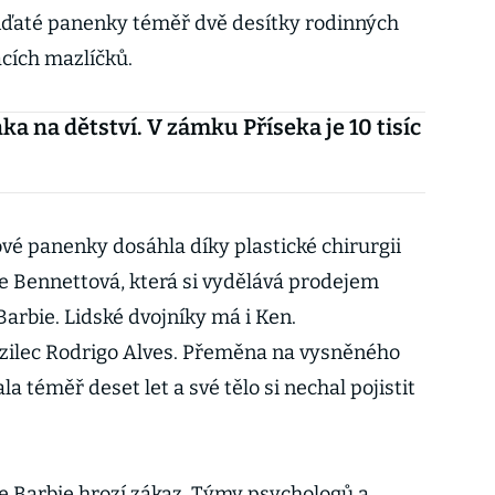
nďaté panenky téměř dvě desítky rodinných
cích mazlíčků.
a na dětství. V zámku Příseka je 10 tisíc
é panenky dosáhla díky plastické chirurgii
e Bennettová, která si vydělává prodejem
Barbie. Lidské dvojníky má i Ken.
azilec Rodrigo Alves. Přeměna na vysněného
a téměř deset let a své tělo si nechal pojistit
 Barbie hrozí zákaz. Týmy psychologů a