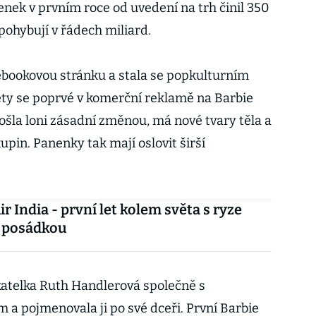
enek v prvním roce od uvedení na trh činil 350
pohybují v řádech miliard.
ebookovou stránku a stala se popkulturním
y se poprvé v komerční reklamě na Barbie
rošla loni zásadní změnou, má nové tvary těla a
upin. Panenky tak mají oslovit širší
r India - první let kolem světa s ryze
 posádkou
katelka Ruth Handlerová společně s
 pojmenovala ji po své dceři. První Barbie