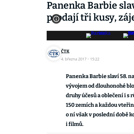
Panenka Barbie slaví
prodají tři kusy, z
ČTK
4. března 2017
·
15:22
Panenka Barbie slaví 58. na
vývojem od dlouhonohé blon
druhy účesů a oblečení i s 
150 zemích a každou vteřinu
o ní však v poslední době k
i filmů.