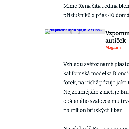
Mimo Kena čítá rodina blo
příslušníků a přes 40 domá
Vzpomínk
autíček
Magazín
Vzhledu světoznámé plastov
kalifornská modelka Blondi
fotek, na nichž pózuje jako 
Nejznámějším z nich je Br
opáleného svalovce mu trval
na milion britských liber.
Na východě Evropy panence