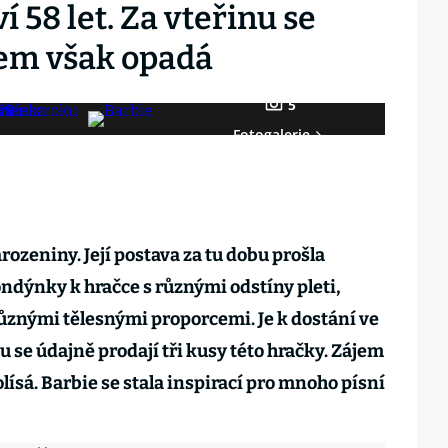
 58 let. Za vteřinu se
ájem však opadá
5
Fotogalerie
rozeniny. Její postava za tu dobu prošla
dýnky k hračce s různými odstíny pleti,
různými tělesnými proporcemi. Je k dostání ve
 se údajně prodají tři kusy této hračky. Zájem
olísá. Barbie se stala inspirací pro mnoho písní