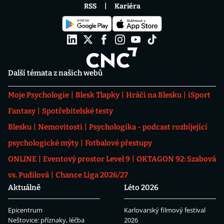
RSS
Kariéra
Další témata z našich webů
Moje Psychologie
Blesk Tlapky
Hráči na Blesku
iSport
Fantasy
Spotřebitelské testy
Blesku
Nemovitosti
Psychologika - podcast rozbíjející
psychologické mýty
Fotbalové přestupy
ONLINE
Eventový prostor Level 9
OKTAGON 92: Szabová
vs. Pudilová
Chance Liga 2026/27
Aktuálně
Léto 2026
Epicentrum
Karlovarský filmový festival
Neštovice: příznaky, léčba
2026