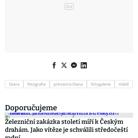
Diana
fotografie
princezna Diana
fotogalerie
mládí
Doporučujeme
Železniční zakázka století míří k Českým
drahám. Jako vítěze je schválili středočeští
radní