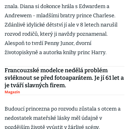
znala. Diana si dokonce hrála s Edwardem a
Andrewem - mladšími bratry prince Charlese.
Zdánlivě idylické dětství jí ale v 8 letech narušil
rozvod rodičů, který ji navždy poznamenal.
Alespoň to tvrdí Penny Junor, dvorní
životopiskyně a autorka knihy princ Harry.
Francouzské modelce nedělá problém
svléknout se před fotoaparátem. Je jí 61 let a
je tváří slavných firem.
Magazín
Budoucí princezna po rozvodu zůstala s otcem a
nedostatek mateřské lásky měl údajně v
pozdějším životě vyústit v žárlivé scény,