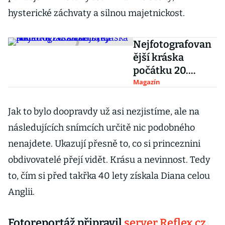
hysterické záchvaty a silnou majetnickost.
Nejfotografovan
ější kráska
počátku 20.
století. Její konec
Magazín
byl však smutný
Jak to bylo doopravdy už asi nezjistíme, ale na
následujících snímcích určitě nic podobného
nenajdete. Ukazují přesně to, co si princeznini
obdivovatelé přejí vidět. Krásu a nevinnost. Tedy
to, čím si před takřka 40 lety získala Diana celou
Anglii.
Fotoreportáž připravil
server Reflex.cz