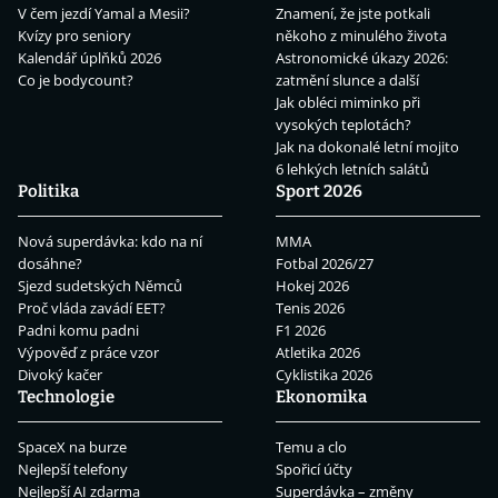
V čem jezdí Yamal a Mesii?
Znamení, že jste potkali
Kvízy pro seniory
někoho z minulého života
Kalendář úplňků 2026
Astronomické úkazy 2026:
Co je bodycount?
zatmění slunce a další
Jak obléci miminko při
vysokých teplotách?
Jak na dokonalé letní mojito
6 lehkých letních salátů
Politika
Sport 2026
Nová superdávka: kdo na ní
MMA
dosáhne?
Fotbal 2026/27
Sjezd sudetských Němců
Hokej 2026
Proč vláda zavádí EET?
Tenis 2026
Padni komu padni
F1 2026
Výpověď z práce vzor
Atletika 2026
Divoký kačer
Cyklistika 2026
Technologie
Ekonomika
SpaceX na burze
Temu a clo
Nejlepší telefony
Spořicí účty
Nejlepší AI zdarma
Superdávka – změny