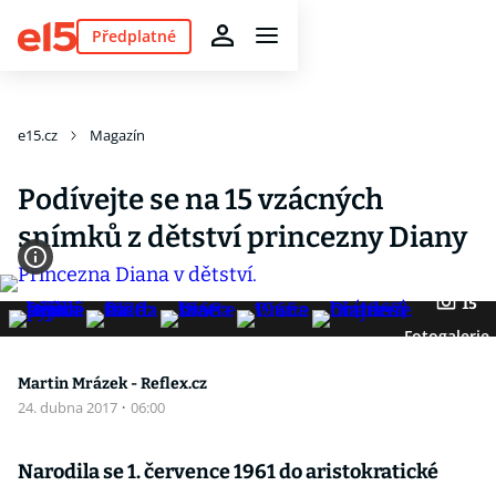
Předplatné
e15.cz
Magazín
Podívejte se na 15 vzácných
snímků z dětství princezny Diany
15
Fotogalerie
Martin Mrázek - Reflex.cz
24. dubna 2017
·
06:00
Narodila se 1. července 1961 do aristokratické