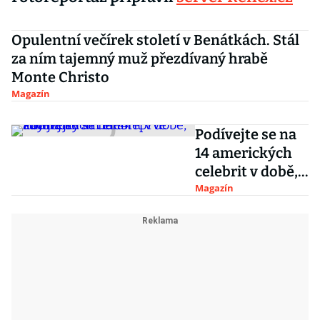
Opulentní večírek století v Benátkách. Stál
za ním tajemný muž přezdívaný hrabě
Monte Christo
Magazín
Podívejte se na
14 amerických
celebrit v době,
kdy jejich
Magazín
kariéra teprve
začínala