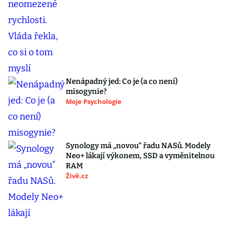
Nenápadný jed: Co je (a co není)
misogynie?
Moje Psychologie
Synology má „novou“ řadu NASů. Modely
Neo+ lákají výkonem, SSD a vyměnitelnou
RAM
Živě.cz