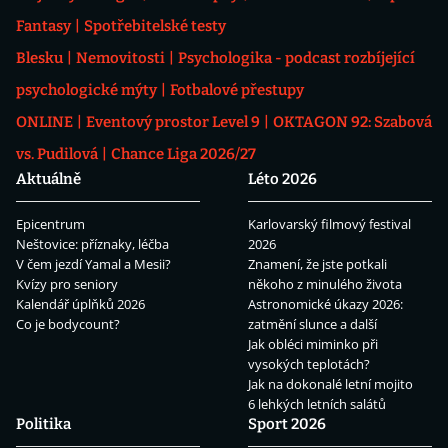
Fantasy
Spotřebitelské testy
Blesku
Nemovitosti
Psychologika - podcast rozbíjející
psychologické mýty
Fotbalové přestupy
ONLINE
Eventový prostor Level 9
OKTAGON 92: Szabová
vs. Pudilová
Chance Liga 2026/27
Aktuálně
Léto 2026
Epicentrum
Karlovarský filmový festival
Neštovice: příznaky, léčba
2026
V čem jezdí Yamal a Mesii?
Znamení, že jste potkali
Kvízy pro seniory
někoho z minulého života
Kalendář úplňků 2026
Astronomické úkazy 2026:
Co je bodycount?
zatmění slunce a další
Jak obléci miminko při
vysokých teplotách?
Jak na dokonalé letní mojito
6 lehkých letních salátů
Politika
Sport 2026