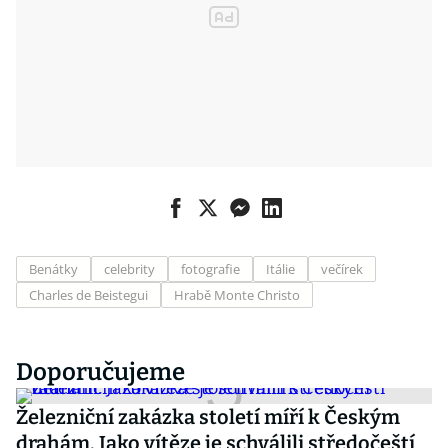
Benátky
celebrity
fotografie
Itálie
večírek
Charles de Beistegui
Hrabě Monte Christo
Doporučujeme
Železniční zakázka století míří k Českým
drahám. Jako vítěze je schválili středočeští