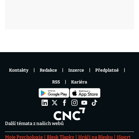
Kontakty
Redakce
Inzerce
Předplatné
RSS
Kariéra
Další témata z našich webů
Moje Psychologie
Blesk Tlapky
Hráči na Blesku
iSport