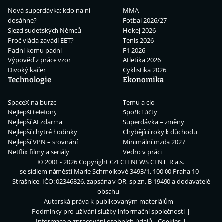
Nová superdávka: kdo na ní
MMA
dosáhne?
Fotbal 2026/27
Sjezd sudetských Němců
Hokej 2026
Proč vláda zavádí EET?
Tenis 2026
Padni komu padni
F1 2026
Výpověď z práce vzor
Atletika 2026
Divoký kačer
Cyklistika 2026
Technologie
Ekonomika
SpaceX na burze
Temu a clo
Nejlepší telefony
Spořicí účty
Nejlepší AI zdarma
Superdávka – změny
Nejlepší chytré hodinky
Chybějící roky k důchodu
Nejlepší VPN – srovnání
Minimální mzda 2027
Netflix filmy a seriály
Vedro v práci
© 2001 - 2026 Copyright
CZECH NEWS CENTER a.s.
se sídlem náměstí Marie Schmolkové 3493/1, 100 00 Praha 10 -
Strašnice, IČO: 02346826, zapsána v OR, sp.zn. B 19490 a dodavatelé
obsahu
Autorská práva k publikovaným materiálům
Podmínky pro užívání služby informační společnosti
Informace o zpracování osobních údajů
Cookies