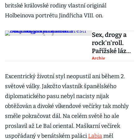
britské královské rodiny vlastní originál
Holbeinova portrétu Jindřicha VIII. on.
Sex, drogy a
rock'n'roll.
Pařížské lázně
Les Bains
Archiv
Douches jsou
místem
Excentrický životní styl neopustil ani během 2.
neřestí
světové války. Jakožto vlastník španělského
hollywoodský
diplomatického pasu nebyl nacisty nijak
ch hvězd
obtěžován a divoké víkendové večírky tak mohly
směle pokračovat dál. Na celém světě ho ale
proslavil až Le Bal oriental. Maškarní večírek
uspořádaný v benátském paláci
Labia
měl