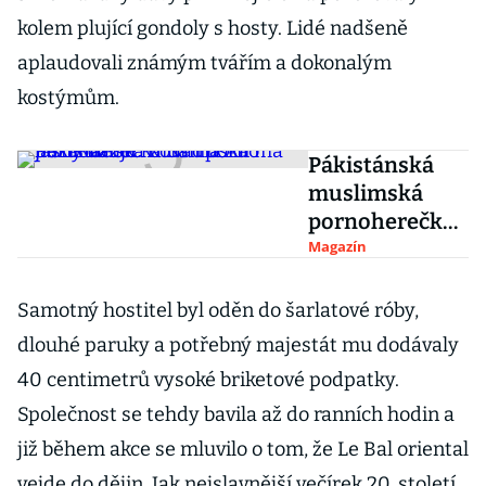
kolem plující gondoly s hosty. Lidé nadšeně
aplaudovali známým tvářím a dokonalým
kostýmům.
Pákistánská
muslimská
pornoherečka
Nadia Alí má
Magazín
jasný názor:
Korán porno
Samotný hostitel byl oděn do šarlatové róby,
nezakazuje
dlouhé paruky a potřebný majestát mu dodávaly
40 centimetrů vysoké briketové podpatky.
Společnost se tehdy bavila až do ranních hodin a
již během akce se mluvilo o tom, že Le Bal oriental
vejde do dějin. Jak nejslavnější večírek 20. století