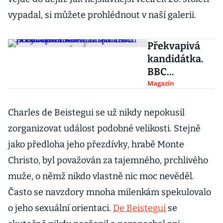
vypadal, si můžete prohlédnout v naší galerii.
Překvapivá
kandidátka.
BBC
nominovala
Magazín
mezi
inspirativní
Charles de Beistegui se už nikdy nepokusil
ženy roku i
zorganizovat událost podobné velikosti. Stejně
slavnou
jako předloha jeho přezdívky, hrabě Monte
indickou
Christo, byl považován za tajemného, prchlivého
pornoherečk
u
muže, o němž nikdo vlastně nic moc nevěděl.
Často se navzdory mnoha milenkám spekulovalo
o jeho sexuální orientaci.
De Beistegui
se