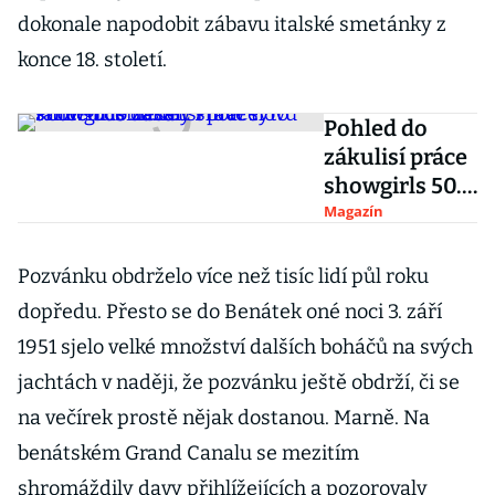
dokonale napodobit zábavu italské smetánky z
konce 18. století.
Pohled do
zákulisí práce
showgirls 50.
let. Právě tyto
Magazín
tanečnice
dávaly show
Pozvánku obdrželo více než tisíc lidí půl roku
slovu show-
dopředu. Přesto se do Benátek oné noci 3. září
business.
1951 sjelo velké množství dalších boháčů na svých
jachtách v naději, že pozvánku ještě obdrží, či se
na večírek prostě nějak dostanou. Marně. Na
benátském Grand Canalu se mezitím
shromáždily davy přihlížejících a pozorovaly