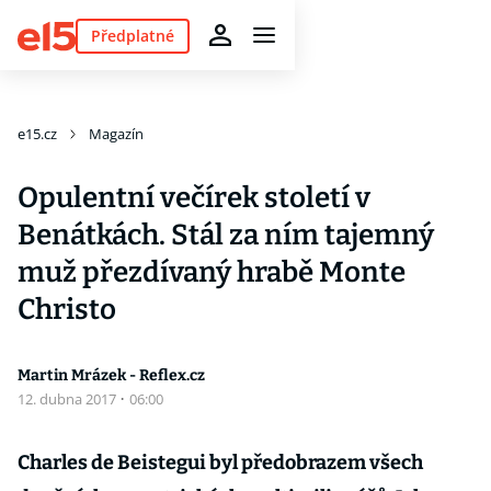
Předplatné
e15.cz
Magazín
Opulentní večírek století v
Benátkách. Stál za ním tajemný
muž přezdívaný hrabě Monte
Christo
Martin Mrázek - Reflex.cz
12. dubna 2017
·
06:00
Charles de Beistegui byl předobrazem všech