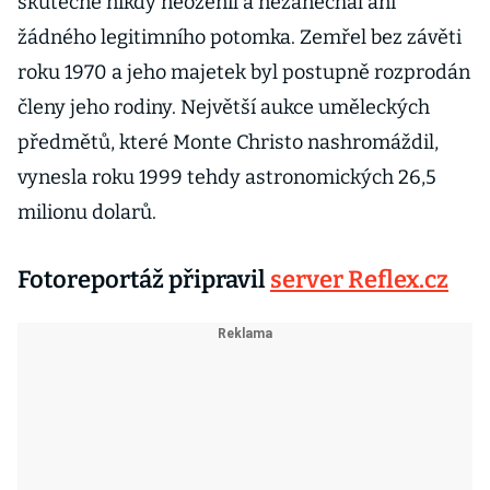
skutečně nikdy neoženil a nezanechal ani
žádného legitimního potomka. Zemřel bez závěti
roku 1970 a jeho majetek byl postupně rozprodán
členy jeho rodiny. Největší aukce uměleckých
předmětů, které Monte Christo nashromáždil,
vynesla roku 1999 tehdy astronomických 26,5
milionu dolarů.
Fotoreportáž připravil
server Reflex.cz