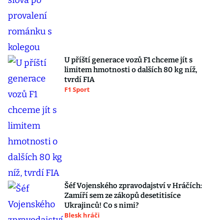
U příští generace vozů F1 chceme jít s
limitem hmotnosti o dalších 80 kg níž,
tvrdí FIA
F1 Sport
Šéf Vojenského zpravodajství v Hráčích:
Zamíří sem ze zákopů desetitisíce
Ukrajinců! Co s nimi?
Blesk hráči