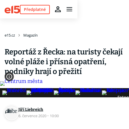
Předplatné
e15.cz
Magazín
Reportáž z Řecka: na turisty čekají
volné pláže i přísná opatření,
podniky hrají o přežití
Fotog
Jiří Liebreich
6. července 2020
·
10:00