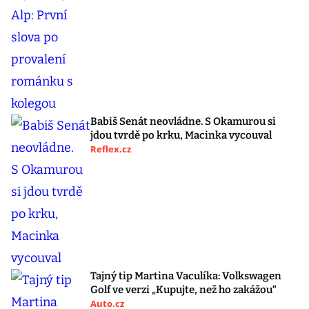
Babiš Senát neovládne. S Okamurou si
jdou tvrdě po krku, Macinka vycouval
Reflex.cz
Tajný tip Martina Vaculíka: Volkswagen
Golf ve verzi „Kupujte, než ho zakážou“
Auto.cz