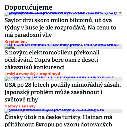
Doporučujeme
Saylor drží skoro milion bitcoinů, už dva
týdny v kuse je ale rozprodává. Na cenu to
má paradoxní vliv
Kryptoměny
S novým elektromobilem překonali
očekávání. Cupra bere osm z deseti
zákazníků konkurenci
Český a evropský autoprůmysl
USA po 28 letech použily mimořádný zásah.
Japonský problém může zasáhnout i
světové trhy
Názory a analýzy
Čínský útok na české turisty. Hainan má
přitáhnout Evropu po vzoru dotovaných