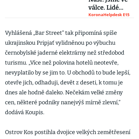
válce. Lidé
přesto chtějí
KoronaHelpdesk E15
ven, zájezdy
mohou zdražit
Vyhlášená „Bar Street“ tak připomíná spíše
až o polovinu
ukrajinskou Pripjať vylidněnou po výbuchu
černobylské jaderné elektrárny než středobod
turismu. „Více než polovina hotelů neotevře,
nevyplatilo by se jim to. U obchodů to bude lepší,
otevře jich, odhaduji, devět z deseti, k tomu je
dnes ale hodně daleko. Nečekám velké změny
cen, některé podniky nanejvýš mírně zlevní,”
dodává Koupis.
Ostrov Kos postihla dvojice velkých zemětřesení