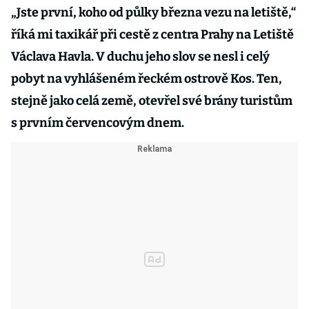
„Jste první, koho od půlky března vezu na letiště,“
říká mi taxikář při cestě z centra Prahy na Letiště
Václava Havla. V duchu jeho slov se nesl i celý
pobyt na vyhlášeném řeckém ostrově Kos. Ten,
stejně jako celá země, otevřel své brány turistům
s prvním červencovým dnem.