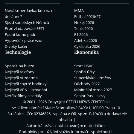
Nová superdávka: kdo na ní
MMA
dosáhne?
Fotbal 2026/27
Sjezd sudetských Němců
Hokej 2026
Proč vláda zavádí EET?
Tenis 2026
Padni komu padni
F1 2026
Výpověď z práce vzor
Atletika 2026
Divoký kačer
Cyklistika 2026
Technologie
Ekonomika
SpaceX na burze
Smrt OSVČ
Nejlepší telefony
Spořicí účty
Nejlepší AI zdarma
Superdávka – změny
Nejlepší chytré hodinky
Důchody 2027
Nejlepší VPN – srovnání
Minimální mzda 2027
Netflix filmy a seriály
Senior Pas – slevy
© 2001 - 2026 Copyright
CZECH NEWS CENTER a.s.
se sídlem náměstí Marie Schmolkové 3493/1, 100 00 Praha 10 -
Strašnice, IČO: 02346826, zapsána v OR, sp.zn. B 19490 a dodavatelé
obsahu
Autorská práva k publikovaným materiálům
Podmínky pro užívání služby informační společnosti