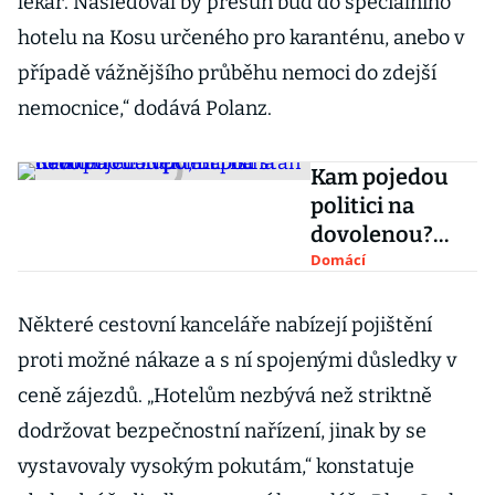
lékař. Následoval by přesun buď do speciálního
hotelu na Kosu určeného pro karanténu, anebo v
případě vážnějšího průběhu nemoci do zdejší
nemocnice,“ dodává Polanz.
Kam pojedou
politici na
dovolenou?
Někteří pod
Domácí
stan nebo na
chalupu, Babiš
Některé cestovní kanceláře nabízejí pojištění
na Krétu
proti možné nákaze a s ní spojenými důsledky v
ceně zájezdů. „Hotelům nezbývá než striktně
dodržovat bezpečnostní nařízení, jinak by se
vystavovaly vysokým pokutám,“ konstatuje