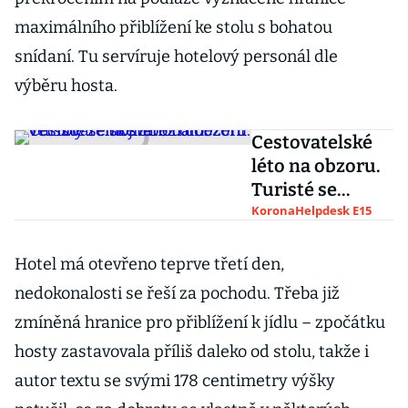
maximálního přiblížení ke stolu s bohatou
snídaní. Tu servíruje hotelový personál dle
výběru hosta.
Cestovatelské
léto na obzoru.
Turisté se
dostanou do
KoronaHelpdesk E15
většiny zemí již
bez omezení
Hotel má otevřeno teprve třetí den,
nedokonalosti se řeší za pochodu. Třeba již
zmíněná hranice pro přiblížení k jídlu – zpočátku
hosty zastavovala příliš daleko od stolu, takže i
autor textu se svými 178 centimetry výšky