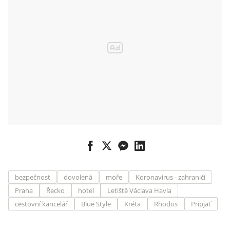
bezpečnost
dovolená
moře
Koronavirus - zahraničí
Praha
Řecko
hotel
Letiště Václava Havla
cestovní kancelář
Blue Style
Kréta
Rhodos
Pripjať