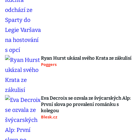
Ryan Hurst ukázal svého Krata ze zákulisí
Poggers
Eva Decroix se ozvala ze švýcarských Alp:
První slova po provalení románku s
kolegou
Blesk.cz