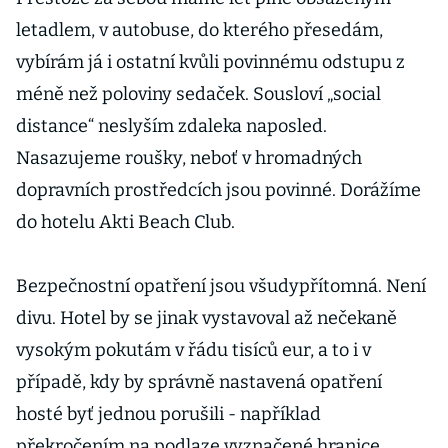
letadlem, v autobuse, do kterého přesedám,
vybírám já i ostatní kvůli povinnému odstupu z
méně než poloviny sedaček. Sousloví „social
distance“ neslyším zdaleka naposled.
Nasazujeme roušky, neboť v hromadných
dopravních prostředcích jsou povinné. Dorážíme
do hotelu Akti Beach Club.
Bezpečnostní opatření jsou všudypřítomná. Není
divu. Hotel by se jinak vystavoval až nečekaně
vysokým pokutám v řádu tisíců eur, a to i v
případě, kdy by správně nastavená opatření
hosté byť jednou porušili - například
překročením na podlaze vyznačené hranice