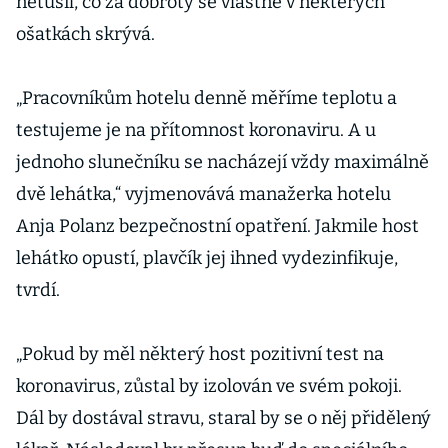
netušil, co za dobroty se vlastně v některých
ošatkách skrývá.
„Pracovníkům hotelu denně měříme teplotu a
testujeme je na přítomnost koronaviru. A u
jednoho slunečníku se nacházejí vždy maximálně
dvě lehátka,“ vyjmenovává manažerka hotelu
Anja Polanz bezpečnostní opatření. Jakmile host
lehátko opustí, plavčík jej ihned vydezinfikuje,
tvrdí.
„Pokud by měl některý host pozitivní test na
koronavirus, zůstal by izolován ve svém pokoji.
Dál by dostával stravu, staral by se o něj přidělený