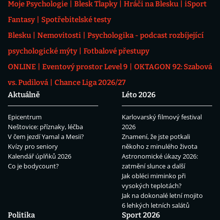
Moje Psychologie
Blesk Tlapky
Hráči na Blesku
iSport
Fantasy
Spotřebitelské testy
Blesku
Nemovitosti
Psychologika - podcast rozbíjející
psychologické mýty
Fotbalové přestupy
ONLINE
Eventový prostor Level 9
OKTAGON 92: Szabová
vs. Pudilová
Chance Liga 2026/27
Aktuálně
Léto 2026
Epicentrum
Karlovarský filmový festival
Neštovice: příznaky, léčba
2026
V čem jezdí Yamal a Mesii?
Znamení, že jste potkali
Kvízy pro seniory
někoho z minulého života
Kalendář úplňků 2026
Astronomické úkazy 2026:
Co je bodycount?
zatmění slunce a další
Jak obléci miminko při
vysokých teplotách?
Jak na dokonalé letní mojito
6 lehkých letních salátů
Politika
Sport 2026