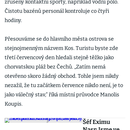
zrušeny kontaktní sporty, například vodní pólo.
Čistotu bazénů personál kontroluje co čtyři
hodiny.
Přesouváme se do hlavního města ostrova se
stejnojmenným názvem Kos. Turistu byste zde
třetí červencový den hledali stejně těžko jako
chorvatskou pláž bez Čechů. „Zatím nemá
otevřeno skoro žádný obchod. Tohle jsem nikdy
nezažil, že tu začátkem července nikdo není, je to
jako válečný stav,“ říká místní průvodce Manolis
Koupis.
Šéf Eximu
Nasr: Jsme ve