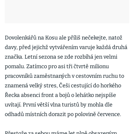
Dovolenkářů na Kosu ale příliš nečekejte, natož
davy, před jejichž vytvářením varuje každá druhá
značka. Letní sezona se zde rozbíhá jen velmi
pomalu. Zatímco pro asi tři čtvrtě milionu
pracovníků zaměstnaných v cestovním ruchu to
znamená velký stres, Češi cestující do horkého
Řecka absenci front a bojů o lehátko nejspíše
uvítají. První větší vlna turistů by mohla dle
odhadů místních dorazit po polovině července.
Přestože za sebou máme let plně obsazeným