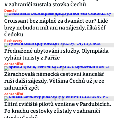
V zahraničí zůstala stovka Čechů
Domácí
Croissant bez náplně za dvanáct eur? Lidé
brzy nebudou mít ani na zájezdy, říká šéf
Čedoku
Rozhovory
Předražené ubytování i služby. Olympiáda
vyhání turisty z Paříže
Zahraniční
Zkrachovalá německá cestovní kancelář
ruší další zájezdy. Většina Čechů už je ze
zahraničí zpět
Zahraniční
Elitní cvičiště pilotů vznikne v Pardubicích.
Po krachu cestovky zůstaly v zahraničí
stovky Čechů