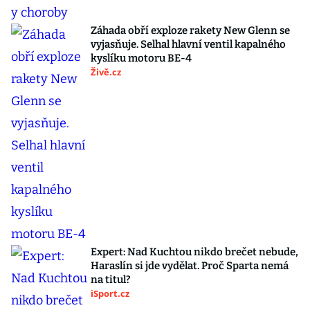
Záhada obří exploze rakety New Glenn se
vyjasňuje. Selhal hlavní ventil kapalného
kyslíku motoru BE-4
Živě.cz
Expert: Nad Kuchtou nikdo brečet nebude,
Haraslín si jde vydělat. Proč Sparta nemá
na titul?
iSport.cz