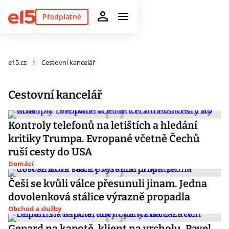
Předplatné
e15.cz
Cestovní kancelář
Cestovní kancelář
Kontroly telefonů na letištích a hledání
kritiky Trumpa. Evropané včetně Čechů
ruší cesty do USA
Domácí
Češi se kvůli válce přesunuli jinam. Jedna
dovolenková stálice výrazně propadla
Obchod a služby
Gepard na kapotě, klient na vrcholu. Pavel