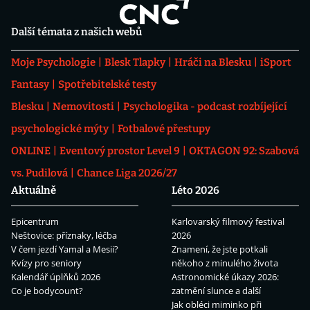
Další témata z našich webů
Moje Psychologie
Blesk Tlapky
Hráči na Blesku
iSport
Fantasy
Spotřebitelské testy
Blesku
Nemovitosti
Psychologika - podcast rozbíjející
psychologické mýty
Fotbalové přestupy
ONLINE
Eventový prostor Level 9
OKTAGON 92: Szabová
vs. Pudilová
Chance Liga 2026/27
Aktuálně
Léto 2026
Epicentrum
Karlovarský filmový festival
Neštovice: příznaky, léčba
2026
V čem jezdí Yamal a Mesii?
Znamení, že jste potkali
Kvízy pro seniory
někoho z minulého života
Kalendář úplňků 2026
Astronomické úkazy 2026:
Co je bodycount?
zatmění slunce a další
Jak obléci miminko při