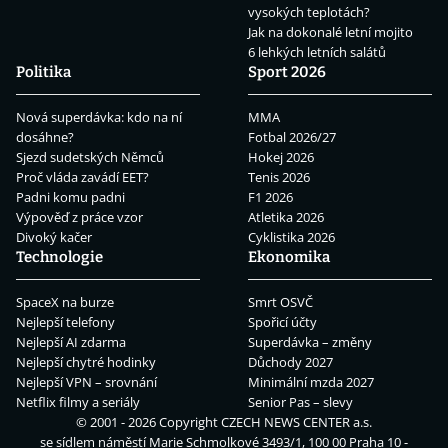
vysokých teplotách?
Jak na dokonalé letní mojito
6 lehkých letních salátů
Politika
Sport 2026
Nová superdávka: kdo na ní
MMA
dosáhne?
Fotbal 2026/27
Sjezd sudetských Němců
Hokej 2026
Proč vláda zavádí EET?
Tenis 2026
Padni komu padni
F1 2026
Výpověď z práce vzor
Atletika 2026
Divoký kačer
Cyklistika 2026
Technologie
Ekonomika
SpaceX na burze
Smrt OSVČ
Nejlepší telefony
Spořicí účty
Nejlepší AI zdarma
Superdávka – změny
Nejlepší chytré hodinky
Důchody 2027
Nejlepší VPN – srovnání
Minimální mzda 2027
Netflix filmy a seriály
Senior Pas – slevy
© 2001 - 2026 Copyright
CZECH NEWS CENTER a.s.
se sídlem náměstí Marie Schmolkové 3493/1, 100 00 Praha 10 -