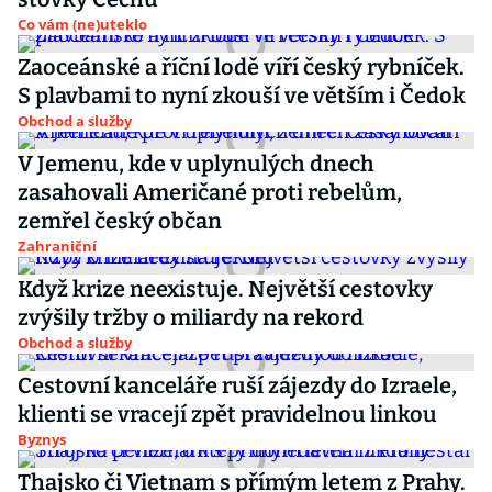
Co vám (ne)uteklo
Zaoceánské a říční lodě víří český rybníček.
S plavbami to nyní zkouší ve větším i Čedok
Obchod a služby
V Jemenu, kde v uplynulých dnech
zasahovali Američané proti rebelům,
zemřel český občan
Zahraniční
Když krize neexistuje. Největší cestovky
zvýšily tržby o miliardy na rekord
Obchod a služby
Cestovní kanceláře ruší zájezdy do Izraele,
klienti se vracejí zpět pravidelnou linkou
Byznys
Thajsko či Vietnam s přímým letem z Prahy.