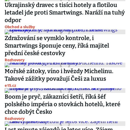
Ukrajinský dravec s tisíci hotely a flotilou
letadel jde proti Smartwings. Naráží na tuhý
odpor
Obchod a služby
Zdražování se vymklo kontrole, i
Smartwings šponuje ceny, říká majitel
přední české cestovky
Rozhovory
Mořské zátoky, víno i hvězdy Michelinu.
Takové zážitky považují Češi za luxus
e15.cz
Boom je pryč, zákazníci šetří, říká šéf
polského impéria o stovkách hotelů, které
chce dobýt Česko
Rozhovory
Last minute zájezdů je letos více. Zájem