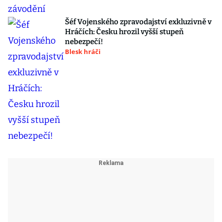
Šéf Vojenského zpravodajství exkluzivně v
Hráčích: Česku hrozil vyšší stupeň
nebezpečí!
Blesk hráči