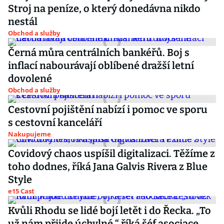
Stroj na peníze, o který donedávna nikdo
nestál
Obchod a služby
Černá můra centrálních bankéřů. Boj s
inflací nabourávají oblíbené dražší letní
dovolené
Obchod a služby
Cestovní pojištění nabízí i pomoc ve sporu
s cestovní kanceláří
Nakupujeme
Covidový chaos uspíšil digitalizaci. Těžíme z
toho dodnes, říká Jana Galvis Rivera z Blue
Style
e15 Cast
Kvůli Rhodu se lidé bojí letět i do Řecka. „To
už nám přijde úchylné,“ říká šéf asociace