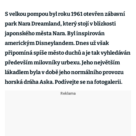
S velkou pompou byl roku 1961 otevřen zábavní
park Nara Dreamland, který stojí v blízkosti
japonského města Nara. Byl inspirován
americkým Disneylandem. Dnes už však
připomíná spíše město duchů a je tak vyhledáván
především milovníky urbexu. Jeho největším
lákadlem byla v době jeho normálního provozu
horská dráha Aska. Podívejte se na fotogalerii.