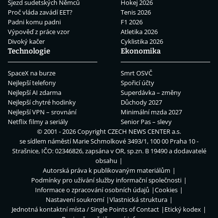
Sjezd sudetských Němců
Hokej 2026
Proč vláda zavádí EET?
Tenis 2026
Padni komu padni
F1 2026
Výpověď z práce vzor
Atletika 2026
Divoký kačer
Cyklistika 2026
Technologie
Ekonomika
SpaceX na burze
Smrt OSVČ
Nejlepší telefony
Spořicí účty
Nejlepší AI zdarma
Superdávka – změny
Nejlepší chytré hodinky
Důchody 2027
Nejlepší VPN – srovnání
Minimální mzda 2027
Netflix filmy a seriály
Senior Pas – slevy
© 2001 - 2026 Copyright
CZECH NEWS CENTER a.s.
se sídlem náměstí Marie Schmolkové 3493/1, 100 00 Praha 10 -
Strašnice, IČO: 02346826, zapsána v OR, sp.zn. B 19490 a dodavatelé
obsahu
Autorská práva k publikovaným materiálům
Podmínky pro užívání služby informační společnosti
Informace o zpracování osobních údajů
Cookies
Nastavení soukromí
Vlastnická struktura
Jednotná kontaktní místa / Single Points of Contact
Etický kodex