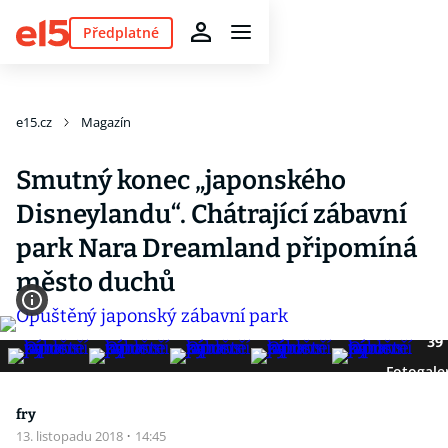
Předplatné
e15.cz
Magazín
Smutný konec „japonského
Disneylandu“. Chátrající zábavní
park Nara Dreamland připomíná
město duchů
39
Fotogale
fry
13. listopadu 2018
·
14:45