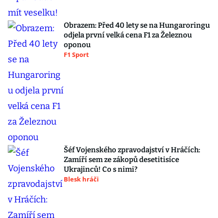
Obrazem: Před 40 lety se na Hungaroringu
odjela první velká cena F1 za Železnou
oponou
F1 Sport
Šéf Vojenského zpravodajství v Hráčích:
Zamíří sem ze zákopů desetitisíce
Ukrajinců! Co s nimi?
Blesk hráči