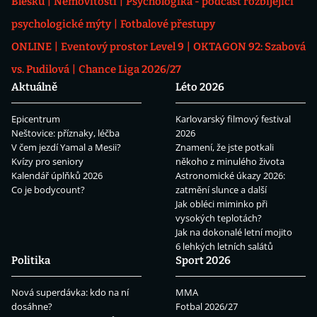
Blesku
Nemovitosti
Psychologika - podcast rozbíjející
psychologické mýty
Fotbalové přestupy
ONLINE
Eventový prostor Level 9
OKTAGON 92: Szabová
vs. Pudilová
Chance Liga 2026/27
Aktuálně
Léto 2026
Epicentrum
Karlovarský filmový festival
Neštovice: příznaky, léčba
2026
V čem jezdí Yamal a Mesii?
Znamení, že jste potkali
Kvízy pro seniory
někoho z minulého života
Kalendář úplňků 2026
Astronomické úkazy 2026:
Co je bodycount?
zatmění slunce a další
Jak obléci miminko při
vysokých teplotách?
Jak na dokonalé letní mojito
6 lehkých letních salátů
Politika
Sport 2026
Nová superdávka: kdo na ní
MMA
dosáhne?
Fotbal 2026/27