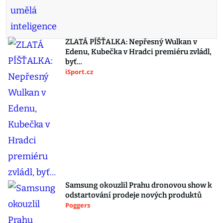
ZLATÁ PÍŠŤALKA: Nepřesný Wulkan v
Edenu, Kubečka v Hradci premiéru zvládl,
byť…
iSport.cz
Samsung okouzlil Prahu dronovou show k
odstartování prodeje nových produktů
Poggers