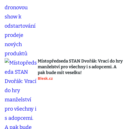
Místopředseda STAN Dvořák: Vrací do hry
manželství pro všechny i s adopcemi. A
pak bude mít veselku!
Blesk.cz