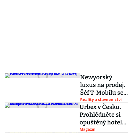
Newyorský
luxus na prodej.
Šéf T-Mobilu se
chce zbavit
Reality a stavebnictví
Urbex v Česku.
mezonetového
Prohlédněte si
bytu
opuštěný hotel
Nimrod nebo
Magazín