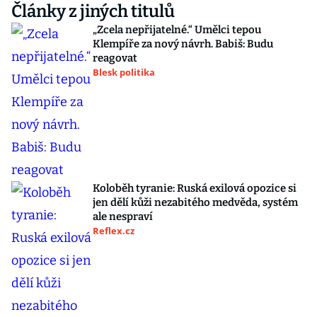
Články z jiných titulů
„Zcela nepřijatelné.“ Umělci tepou
Klempíře za nový návrh. Babiš: Budu
reagovat
Blesk politika
Koloběh tyranie: Ruská exilová opozice si
jen dělí kůži nezabitého medvěda, systém
ale nespraví
Reflex.cz