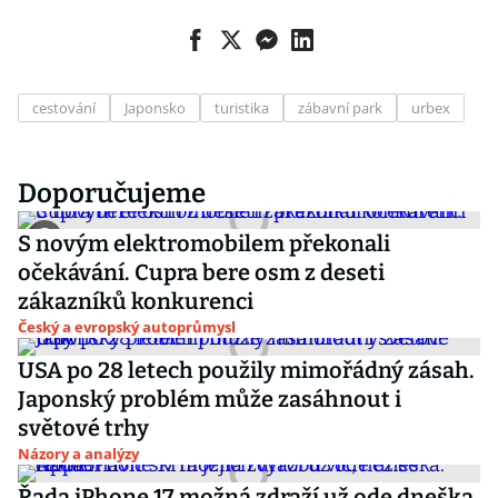
cestování
Japonsko
turistika
zábavní park
urbex
Doporučujeme
S novým elektromobilem překonali
očekávání. Cupra bere osm z deseti
zákazníků konkurenci
Český a evropský autoprůmysl
USA po 28 letech použily mimořádný zásah.
Japonský problém může zasáhnout i
světové trhy
Názory a analýzy
Řada iPhone 17 možná zdraží už ode dneška.