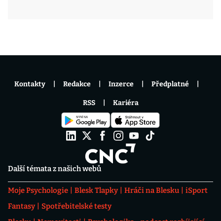
Kontakty
Redakce
Inzerce
Předplatné
RSS
Kariéra
Další témata z našich webů
Moje Psychologie
Blesk Tlapky
Hráči na Blesku
iSport
Fantasy
Spotřebitelské testy