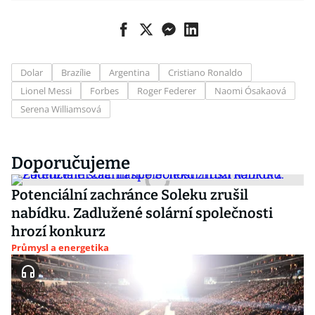
Dolar
Brazílie
Argentina
Cristiano Ronaldo
Lionel Messi
Forbes
Roger Federer
Naomi Ósakaová
Serena Williamsová
Doporučujeme
Potenciální zachránce Soleku zrušil
nabídku. Zadlužené solární společnosti
hrozí konkurz
Průmysl a energetika