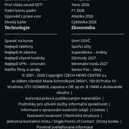
Proč vláda zavádí EET?
Tenis 2026
Padni komu padni
F1 2026
Výpověď z práce vzor
Atletika 2026
Divoký kačer
Cyklistika 2026
Technologie
Ekonomika
SpaceX na burze
Smrt OSVČ
Nejlepší telefony
Spořicí účty
Nejlepší AI zdarma
Superdávka – změny
Nejlepší chytré hodinky
Důchody 2027
Nejlepší VPN – srovnání
Minimální mzda 2027
Netflix filmy a seriály
Senior Pas – slevy
© 2001 - 2026 Copyright
CZECH NEWS CENTER a.s.
se sídlem náměstí Marie Schmolkové 3493/1, 100 00 Praha 10 -
Strašnice, IČO: 02346826, zapsána v OR, sp.zn. B 19490 a dodavatelé
obsahu
Autorská práva k publikovaným materiálům
Podmínky pro užívání služby informační společnosti
Informace o zpracování osobních údajů
Cookies
Nastavení soukromí
Vlastnická struktura
Jednotná kontaktní místa / Single Points of Contact
Etický kodex
Povinně zveřejňované informace