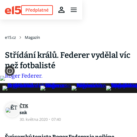
Předplatné
e15.cz
Magazín
Střídání králů. Federer vydělal víc
než fotbalisté
ČTK
snk
30. května 2020
·
07:40