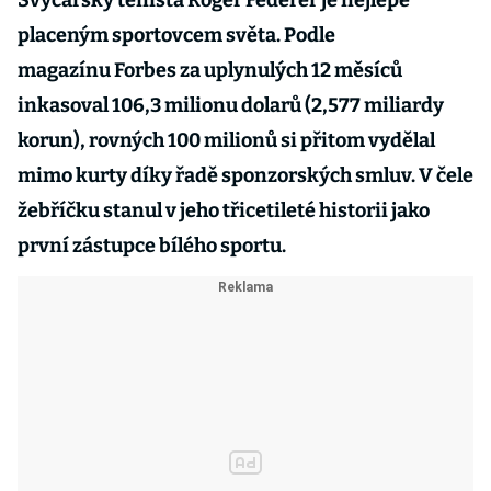
Švýcarský tenista Roger Federer je nejlépe
placeným sportovcem světa. Podle
magazínu Forbes za uplynulých 12 měsíců
inkasoval 106,3 milionu dolarů (2,577 miliardy
korun), rovných 100 milionů si přitom vydělal
mimo kurty díky řadě sponzorských smluv. V čele
žebříčku stanul v jeho třicetileté historii jako
první zástupce bílého sportu.