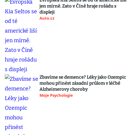
Evropská Kia Seltos se od té americké liší
jen mírně. Zato v Číně hraje rošádu s
displeji
Auto.cz
Zbavíme se demence? Léky jako Ozempic
mohou přinést zásadní průlom v léčbě
Alzheimerovy choroby
Moje Psychologie