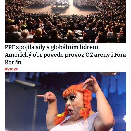
PPF spojila síly s globálním lídrem.
Americký obr povede provoz O2 areny i Fora
Karlín
Byznys