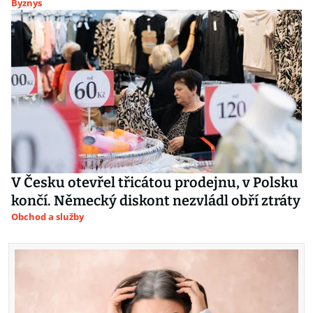
Byznys
V Česku otevřel třicátou prodejnu, v Polsku
končí. Německý diskont nezvládl obří ztráty
Obchod a služby