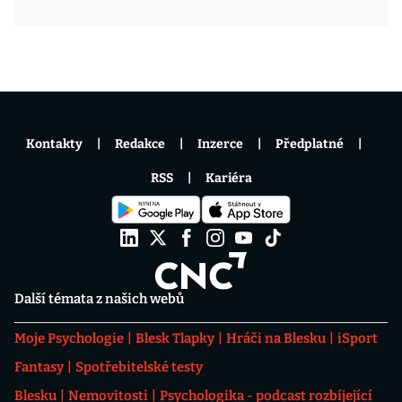
Kontakty
Redakce
Inzerce
Předplatné
RSS
Kariéra
Další témata z našich webů
Moje Psychologie
Blesk Tlapky
Hráči na Blesku
iSport
Fantasy
Spotřebitelské testy
Blesku
Nemovitosti
Psychologika - podcast rozbíjející