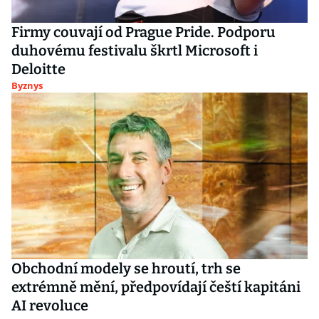
Firmy couvají od Prague Pride. Podporu
duhovému festivalu škrtl Microsoft i
Deloitte
Byznys
Obchodní modely se hroutí, trh se
extrémně mění, předpovídají čeští kapitáni
AI revoluce