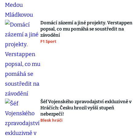
Domácí zázemí a jiné projekty. Verstappen
popsal, co mu pomáhá se soustředit na
závodění
F1 Sport
Šéf Vojenského zpravodajství exkluzivně v
Hráčích: Česku hrozil vyšší stupeň
nebezpečí!
Blesk hráči