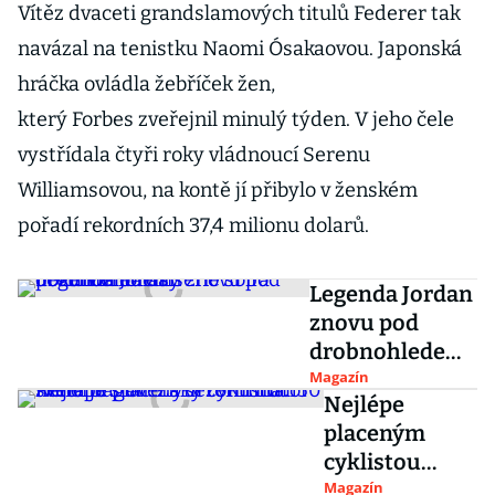
Vítěz dvaceti grandslamových titulů Federer tak
navázal na tenistku Naomi Ósakaovou. Japonská
hráčka ovládla žebříček žen,
který Forbes zveřejnil minulý týden. V jeho čele
vystřídala čtyři roky vládnoucí Serenu
Williamsovou, na kontě jí přibylo v ženském
pořadí rekordních 37,4 milionu dolarů.
Legenda Jordan
znovu pod
drobnohledem:
dokumentární
Magazín
Nejlépe
série sbírá
placeným
pozitivní ohlasy
cyklistou
světa je
Magazín