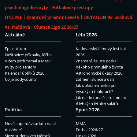
psychologické mýty
Fotbalové přestupy
ONLINE
Eventový prostor Level 9
OKTAGON 92: Szabová
vs. Pudilová
Chance Liga 2026/27
Aktuálně
Léto 2026
Epicentrum
Karlovarský filmový festival
Neštovice: příznaky, léčba
2026
V čem jezdí Yamal a Mesii?
Znamení, že jste potkali
Kvízy pro seniory
někoho z minulého života
Kalendář úplňků 2026
Astronomické úkazy 2026:
Co je bodycount?
zatmění slunce a další
Jak obléci miminko při
vysokých teplotách?
Jak na dokonalé letní mojito
6 lehkých letních salátů
Politika
Sport 2026
Nová superdávka: kdo na ní
MMA
dosáhne?
Fotbal 2026/27
Sjezd sudetských Němců
Hokej 2026