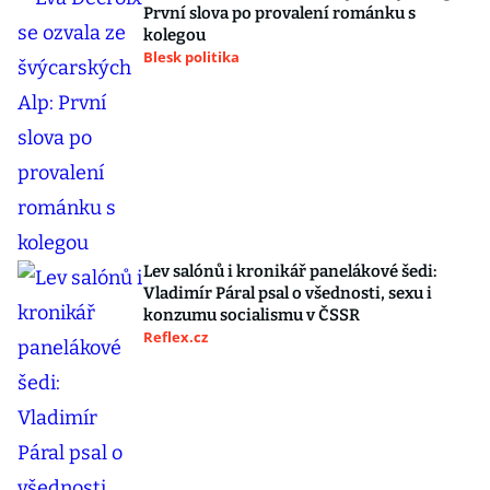
První slova po provalení románku s
kolegou
Blesk politika
Lev salónů i kronikář panelákové šedi:
Vladimír Páral psal o všednosti, sexu i
konzumu socialismu v ČSSR
Reflex.cz