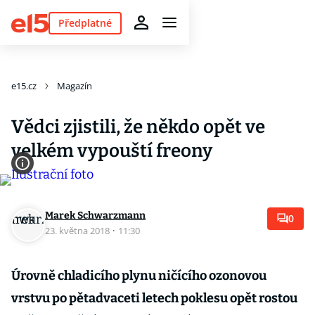
Předplatné
e15.cz
Magazín
Vědci zjistili, že někdo opět ve
velkém vypouští freony
Marek Schwarzmann
0
23. května 2018
·
11:30
Úrovně chladicího plynu ničícího ozonovou
vrstvu po pětadvaceti letech poklesu opět rostou