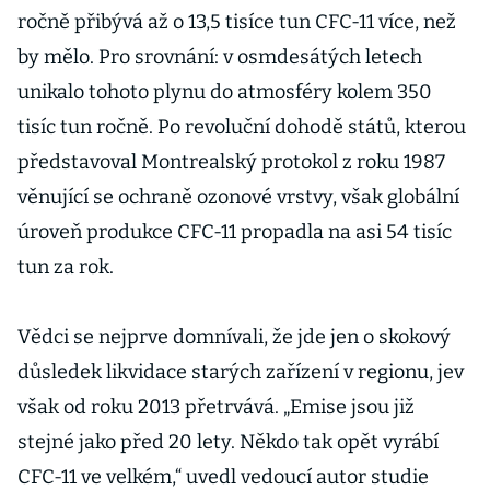
ročně přibývá až o 13,5 tisíce tun CFC-11 více, než
by mělo. Pro srovnání: v osmdesátých letech
unikalo tohoto plynu do atmosféry kolem 350
tisíc tun ročně. Po revoluční dohodě států, kterou
představoval Montrealský protokol z roku 1987
věnující se ochraně ozonové vrstvy, však globální
úroveň produkce CFC-11 propadla na asi 54 tisíc
tun za rok.
Vědci se nejprve domnívali, že jde jen o skokový
důsledek likvidace starých zařízení v regionu, jev
však od roku 2013 přetrvává. „Emise jsou již
stejné jako před 20 lety. Někdo tak opět vyrábí
CFC-11 ve velkém,“ uvedl vedoucí autor studie