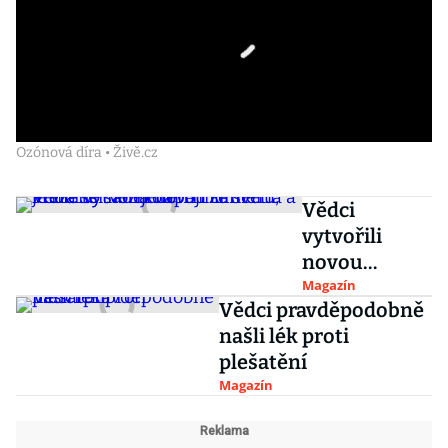
Ozónová díra • Živě.cz
Vědci
vytvořili
novou
kameru,
Magazín
Vědci pravděpodobně
která se
našli lék proti
sama napájí
plešatění
ze světla a je
Magazín
menší než
jeden
milimetr.