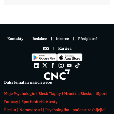
Kontakty
Redakce
Inzerce
Předplatné
RSS
Kariéra
Další témata z našich webů
Moje Psychologie
Blesk Tlapky
Hráči na Blesku
iSport
Fantasy
Spotřebitelské testy
Blesku
Nemovitosti
Psychologika - podcast rozbíjející