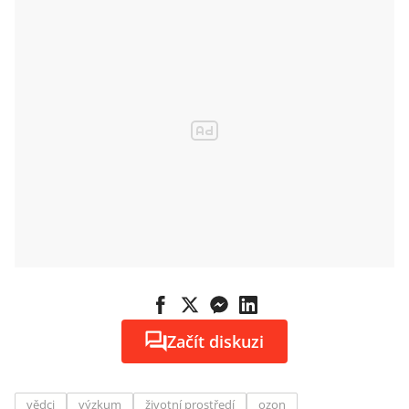
Může být
kdekoli
Začít diskuzi
vědci
výzkum
životní prostředí
ozon