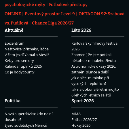
psychologické mýty
Fotbalové přestupy
ONLINE
Eventový prostor Level 9
OKTAGON 92: Szabová
vs. Pudilová
Chance Liga 2026/27
Aktuálně
Léto 2026
Epicentrum
Karlovarský filmový festival
Neštovice: příznaky, léčba
2026
V čem jezdí Yamal a Mesii?
Znamení, že jste potkali
Kvízy pro seniory
někoho z minulého života
Kalendář úplňků 2026
Astronomické úkazy 2026:
Co je bodycount?
zatmění slunce a další
Jak obléci miminko při
vysokých teplotách?
Jak na dokonalé letní mojito
6 lehkých letních salátů
Politika
Sport 2026
Nová superdávka: kdo na ní
MMA
dosáhne?
Fotbal 2026/27
Sjezd sudetských Němců
Hokej 2026