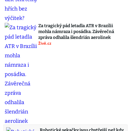
Za tragický pád letadla ATR v Brazílii
mohla námraza i posádka. Závěrečná
zpráva odhalila šlendrián aerolinek
Živě.cz
Robotické sekačky jsou chytřejší než kdy