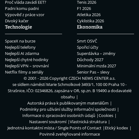
Proč vláda zavádí EET?
Tenis 2026
Padni komu padni
F1 2026
Výpověď z práce vzor
Atletika 2026
Divoký kačer
Cyklistika 2026
Technologie
Ekonomika
SpaceX na burze
Smrt OSVČ
Nejlepší telefony
Spořicí účty
Nejlepší AI zdarma
Superdávka – změny
Nejlepší chytré hodinky
Důchody 2027
Nejlepší VPN – srovnání
Minimální mzda 2027
Netflix filmy a seriály
Senior Pas – slevy
© 2001 - 2026 Copyright
CZECH NEWS CENTER a.s.
se sídlem náměstí Marie Schmolkové 3493/1, 100 00 Praha 10 -
Strašnice, IČO: 02346826, zapsána v OR, sp.zn. B 19490 a dodavatelé
obsahu
Autorská práva k publikovaným materiálům
Podmínky pro užívání služby informační společnosti
Informace o zpracování osobních údajů
Cookies
Nastavení soukromí
Vlastnická struktura
Jednotná kontaktní místa / Single Points of Contact
Etický kodex
Povinně zveřejňované informace