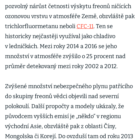
pozvolný nárůst četnosti výskytu freonů ničících
ozonovou vrstvu v atmosféře Země, obzvláště pak
trichlorfluormetanu neboli
CFC-11
. Ten se
historicky nejčastěji využíval jako chladivo
v ledničkách. Mezi roky 2014 a 2016 se jeho
množství v atmosféře zvýšilo o 25 procent nad
průměr detekovaný mezi roky 2002 a 2012.
Zvýšené množství nebezpečného plynu patřícího
do skupiny freonů vědci objevili nad severní
polokoulí. Další propočty a modely ukázaly, že
původcem vyšších emisí je „někdo“ v regionu
východní Asie, obzvláště pak z oblasti Číny,
Mongolska či Korejí. Do ovzduší tam od roku 2013