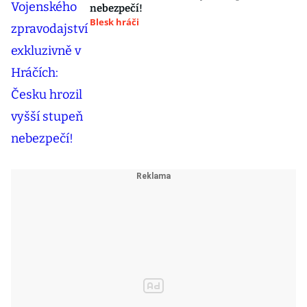
nebezpečí!
Blesk hráči