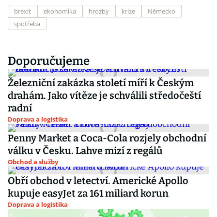
brexit
ekonomika
hrozby
krize
Německo
spotřeba
Doporučujeme
Železniční zakázka století míří k Českým
drahám. Jako vítěze je schválili středočeští
radní
Doprava a logistika
Penny Market a Coca-Cola rozjely obchodní
válku v Česku. Lahve mizí z regálů
Obchod a služby
Obří obchod v letectví. Americké Apollo
kupuje easyJet za 161 miliard korun
Doprava a logistika