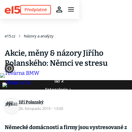
Předplatné
e15.cz
Názory a analýzy
Akcie, měny & názory Jiřího
Polanského: Němci ve stresu
2
Fotogalerie
Jiří Polanský
26. listopadu 2019
·
13:00
Německé domácnosti a firmy jsou vystresované z