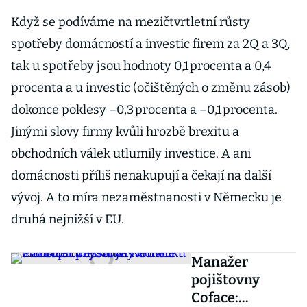
Když se podíváme na mezičtvrtletní růsty
spotřeby domácností a investic firem za 2Q a 3Q,
tak u spotřeby jsou hodnoty 0,1 procenta a 0,4
procenta a u investic (očištěných o změnu zásob)
dokonce poklesy –0,3 procenta a –0,1 procenta.
Jinými slovy firmy kvůli hrozbě brexitu a
obchodních válek utlumily investice. A ani
domácnosti příliš nenakupují a čekají na další
vývoj. A to míra nezaměstnanosti v Německu je
druhá nejnižší v EU.
Manažer
pojištovny
Coface: