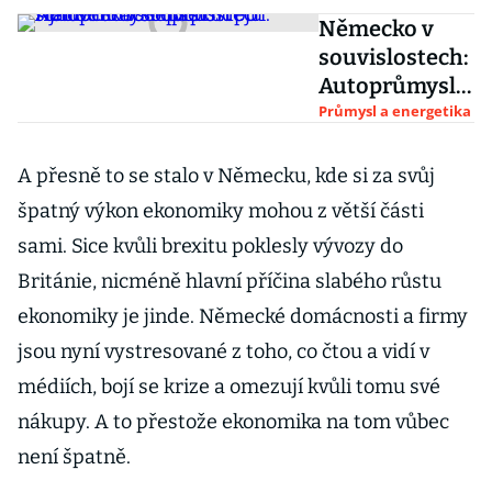
Německo v
souvislostech:
Autoprůmysl
opouští po
Průmysl a energetika
říjnovém
boomu
A přesně to se stalo v Německu, kde si za svůj
prodejů
špatný výkon ekonomiky mohou z větší části
statistická
sami. Sice kvůli brexitu poklesly vývozy do
skepse
Británie, nicméně hlavní příčina slabého růstu
ekonomiky je jinde. Německé domácnosti a firmy
jsou nyní vystresované z toho, co čtou a vidí v
médiích, bojí se krize a omezují kvůli tomu své
nákupy. A to přestože ekonomika na tom vůbec
není špatně.