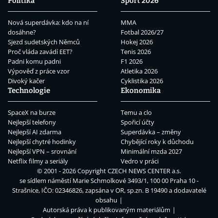
Politika
Sport 2026
Nová superdávka: kdo na ní
MMA
dosáhne?
Fotbal 2026/27
Sjezd sudetských Němců
Hokej 2026
Proč vláda zavádí EET?
Tenis 2026
Padni komu padni
F1 2026
Výpověď z práce vzor
Atletika 2026
Divoký kačer
Cyklistika 2026
Technologie
Ekonomika
SpaceX na burze
Temu a clo
Nejlepší telefony
Spořicí účty
Nejlepší AI zdarma
Superdávka – změny
Nejlepší chytré hodinky
Chybějící roky k důchodu
Nejlepší VPN – srovnání
Minimální mzda 2027
Netflix filmy a seriály
Vedro v práci
© 2001 - 2026 Copyright
CZECH NEWS CENTER a.s.
se sídlem náměstí Marie Schmolkové 3493/1, 100 00 Praha 10 -
Strašnice, IČO: 02346826, zapsána v OR, sp.zn. B 19490 a dodavatelé
obsahu
Autorská práva k publikovaným materiálům