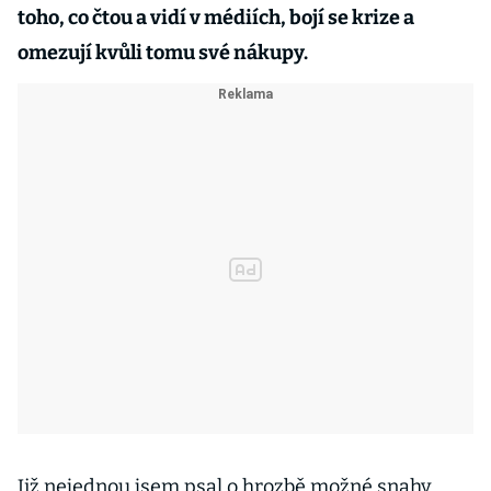
toho, co čtou a vidí v médiích, bojí se krize a
omezují kvůli tomu své nákupy.
Již nejednou jsem psal o hrozbě možné snahy