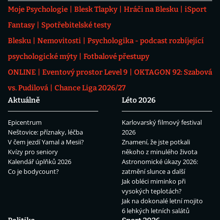
Moje Psychologie
Blesk Tlapky
Hráči na Blesku
iSport
Fantasy
Spotřebitelské testy
Blesku
Nemovitosti
Psychologika - podcast rozbíjející
psychologické mýty
Fotbalové přestupy
ONLINE
Eventový prostor Level 9
OKTAGON 92: Szabová
vs. Pudilová
Chance Liga 2026/27
Aktuálně
Léto 2026
Epicentrum
Karlovarský filmový festival
Neštovice: příznaky, léčba
2026
V čem jezdí Yamal a Mesii?
Znamení, že jste potkali
Kvízy pro seniory
někoho z minulého života
Kalendář úplňků 2026
Astronomické úkazy 2026:
Co je bodycount?
zatmění slunce a další
Jak obléci miminko při
vysokých teplotách?
Jak na dokonalé letní mojito
6 lehkých letních salátů