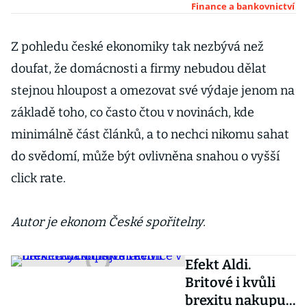
Závislost Česka
Finance a bankovnictví
na Německu a
autoprůmyslu
Z pohledu české ekonomiky tak nezbývá než
je varovná
doufat, že domácnosti a firmy nebudou dělat
stejnou hloupost a omezovat své výdaje jenom na
základě toho, co často čtou v novinách, kde
minimálně část článků, a to nechci nikomu sahat
do svědomí, může být ovlivněna snahou o vyšší
click rate.
Autor je ekonom České spořitelny.
Efekt Aldi.
Britové i kvůli
brexitu nakupují