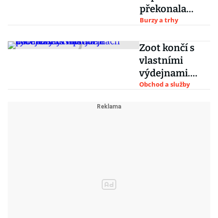
překonala
Facebook, je
Burzy a trhy
pátou
nejhodnotnějš
Zoot končí s
í firmou na
vlastními
Wall Street
výdejnami.
Nahradí je
Obchod a služby
odběrovými
místy v
partnerských
prodejnách