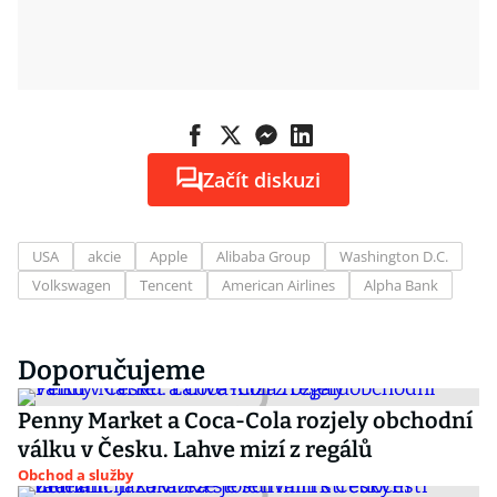
Začít diskuzi
USA
akcie
Apple
Alibaba Group
Washington D.C.
Volkswagen
Tencent
American Airlines
Alpha Bank
Doporučujeme
Penny Market a Coca-Cola rozjely obchodní
válku v Česku. Lahve mizí z regálů
Obchod a služby