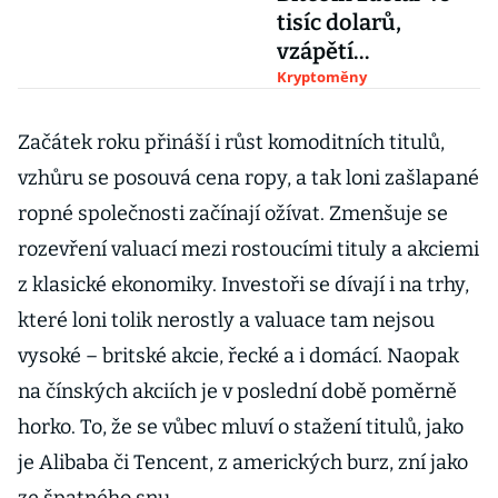
tisíc dolarů,
vzápětí
zkolabovaly
Kryptoměny
kryptoburzy
Začátek roku přináší i růst komoditních titulů,
vzhůru se posouvá cena ropy, a tak loni zašlapané
ropné společnosti začínají ožívat. Zmenšuje se
rozevření valuací mezi rostoucími tituly a akciemi
z klasické ekonomiky. Investoři se dívají i na trhy,
které loni tolik nerostly a valuace tam nejsou
vysoké – britské akcie, řecké a i domácí. Naopak
na čínských akciích je v poslední době poměrně
horko. To, že se vůbec mluví o stažení titulů, jako
je Alibaba či Tencent, z amerických burz, zní jako