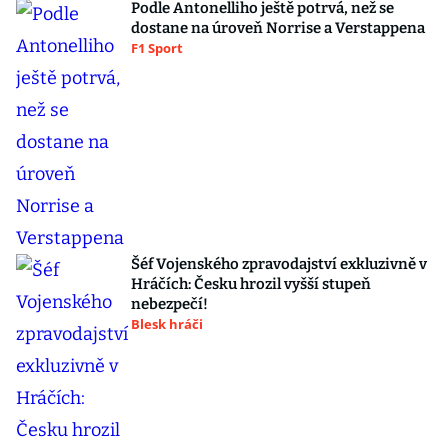
Podle Antonelliho ještě potrvá, než se
dostane na úroveň Norrise a Verstappena
F1 Sport
Šéf Vojenského zpravodajství exkluzivně v
Hráčích: Česku hrozil vyšší stupeň
nebezpečí!
Blesk hráči