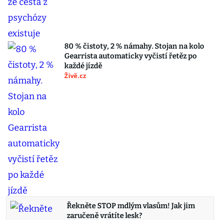
80 % čistoty, 2 % námahy. Stojan na kolo
Gearrista automaticky vyčistí řetěz po
každé jízdě
Živě.cz
Řekněte STOP mdlým vlasům! Jak jim
zaručeně vrátíte lesk?