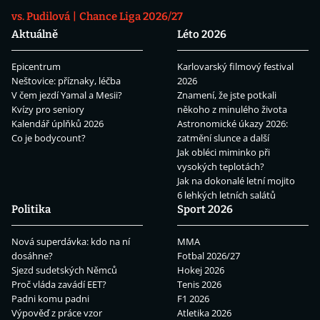
vs. Pudilová
Chance Liga 2026/27
Aktuálně
Léto 2026
Epicentrum
Karlovarský filmový festival
Neštovice: příznaky, léčba
2026
V čem jezdí Yamal a Mesii?
Znamení, že jste potkali
Kvízy pro seniory
někoho z minulého života
Kalendář úplňků 2026
Astronomické úkazy 2026:
Co je bodycount?
zatmění slunce a další
Jak obléci miminko při
vysokých teplotách?
Jak na dokonalé letní mojito
6 lehkých letních salátů
Politika
Sport 2026
Nová superdávka: kdo na ní
MMA
dosáhne?
Fotbal 2026/27
Sjezd sudetských Němců
Hokej 2026
Proč vláda zavádí EET?
Tenis 2026
Padni komu padni
F1 2026
Výpověď z práce vzor
Atletika 2026