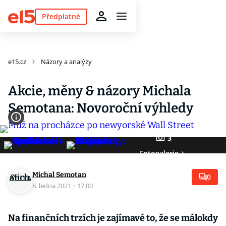
Předplatné
e15.cz
Názory a analýzy
Akcie, měny & názory Michala
Semotana: Novoroční výhledy
3
Fotogalerie
Michal Semotan
0
8. ledna 2021
·
17:00
Na finančních trzích je zajímavé to, že se málokdy