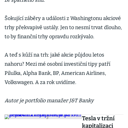
ze špatného snu.
Šokující záběry a události z Washingtonu akciové
trhy překvapivě ustály. Jen to nesmí trvat dlouho,
to by finanční trhy opravdu rozkývalo.
A teď s kůží na trh: jaké akcie půjdou letos
nahoru? Mezi mé osobní investiční tipy patří
Pilulka, Alpha Bank, BP, American Airlines,
Volkswagen. A za rok uvidíme.
Autor je portfolio manažer J&T Banky
Tesla v tržní
kapitalizaci