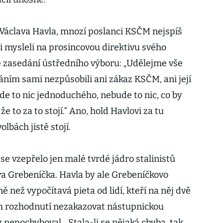
Václava Havla, mnozí poslanci KSČM nejspíš
i mysleli na prosincovou direktivu svého
e zasedání ústředního výboru: „Udělejme vše
ním sami nezpůsobili ani zákaz KSČM, ani její
e to nic jednoduchého, nebude to nic, co by
že to za to stojí.“ Ano, hold Havlovi za tu
olbách jistě stojí.
e vzepřelo jen malé tvrdé jádro stalinistů
a Grebeníčka. Havla by ale Grebeníčkovo
než vypočítavá pieta od lidí, kteří na něj dvě
ém rozhodnutí nezakazovat nástupnickou
nepochyboval. „Stala-li se nějaká chyba, tak