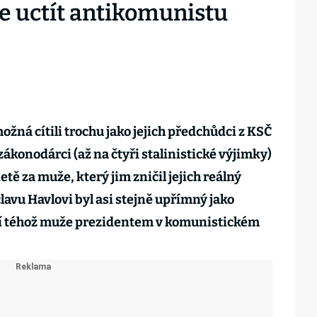
ze uctít antikomunistu
žná cítili trochu jako jejich předchůdci z KSČ
 zákonodárci (až na čtyři stalinistické výjimky)
tě za muže, který jim zničil jejich reálný
clavu Havlovi byl asi stejně upřímný jako
ní téhož muže prezidentem v komunistickém