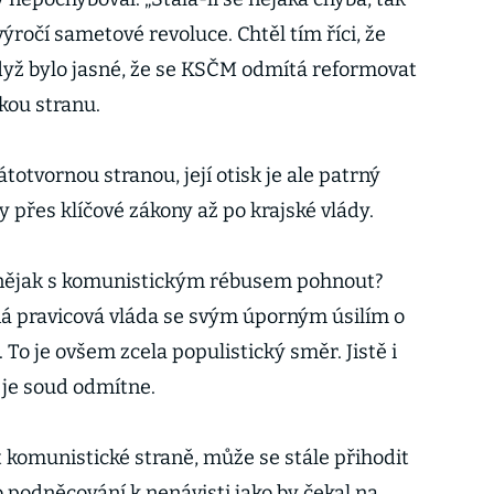
 výročí sametové revoluce. Chtěl tím říci, že
dyž bylo jasné, že se KSČM odmítá reformovat
kou stranu.
totvornou stranou, její otisk je ale patrný
 přes klíčové zákony až po krajské vlády.
 nějak s komunistickým rébusem pohnout?
á pravicová vláda se svým úporným úsilím o
To je ovšem zcela populistický směr. Jistě i
 je soud odmítne.
 komunistické straně, může se stále přihodit
 podněcování k nenávisti jako by čekal na