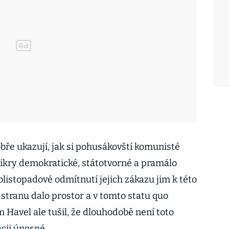
bře ukazují, jak si pohusákovští komunisté
mikry demokratické, státotvorné a pramálo
olistopadové odmítnutí jejich zákazu jim k této
stranu dalo prostor a v tomto statu quo
m Havel ale tušil, že dlouhodobě není toto
cii únosné.