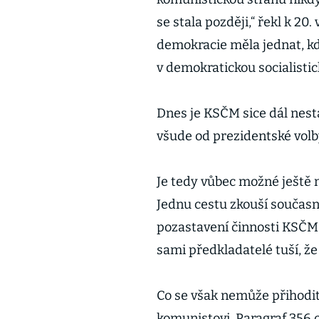
se stala později,“ řekl k 20.
demokracie měla jednat, k
v demokratickou socialistic
Dnes je KSČM sice dál nestá
všude od prezidentské volby
Je tedy vůbec možné ještě
Jednu cestu zkouší současn
pozastavení činnosti KSČM. 
sami předkladatelé tuší, že
Co se však nemůže přihodit
komunistovi. Paragraf 356 o