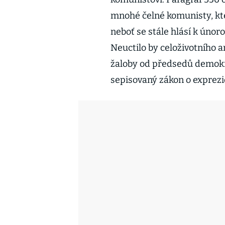
mnohé čelné komunisty, kteř
neboť se stále hlásí k úno
Neuctilo by celoživotního 
žaloby od předsedů demokra
sepisovaný zákon o exprez