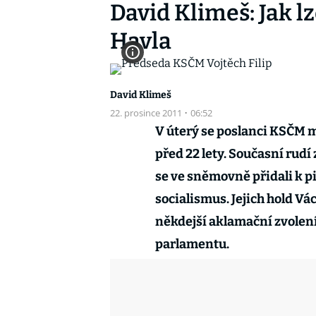
David Klimeš: Jak l
Havla
David Klimeš
22. prosince 2011
·
06:52
V úterý se poslanci KSČM mo
před 22 lety. Současní rudí
se ve sněmovně přidali k pie
socialismus. Jejich hold Vá
někdejší aklamační zvole
parlamentu.