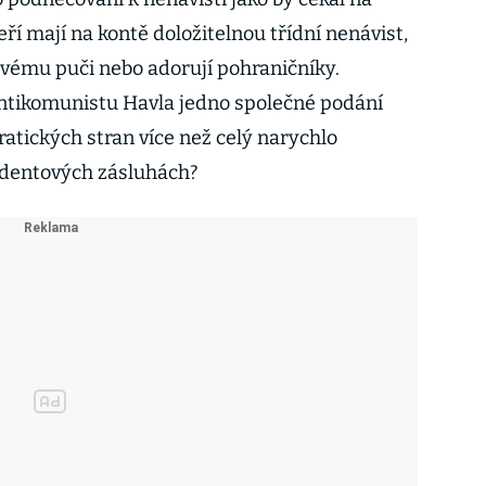
í mají na kontě doložitelnou třídní nenávist,
rovému puči nebo adorují pohraničníky.
antikomunistu Havla jedno společné podání
tických stran více než celý narychlo
identových zásluhách?