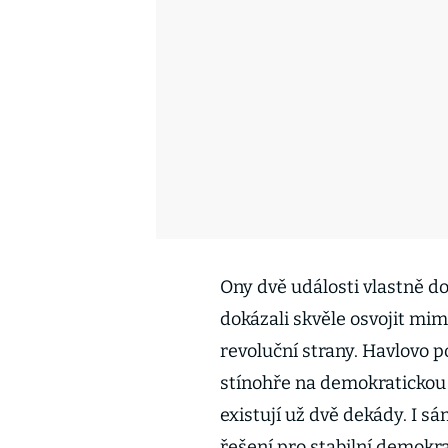
Ony dvě události vlastně do
dokázali skvěle osvojit mi
revoluční strany. Havlovo p
stínohře na demokratickou 
existují už dvě dekády. I sá
řešení pro stabilní demokra