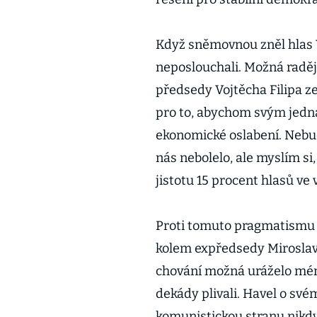
Když sněmovnou zněl hlas 
neposlouchali. Možná raděj
předsedy Vojtěcha Filipa z
pro to, abychom svým jedná
ekonomické oslabení. Nebud
nás nebolelo, ale myslím si, 
jistotu 15 procent hlasů ve v
Proti tomuto pragmatismu s
kolem expředsedy Miroslav
chování možná uráželo méně 
dekády plivali. Havel o sv
komunistickou stranu nikdy 