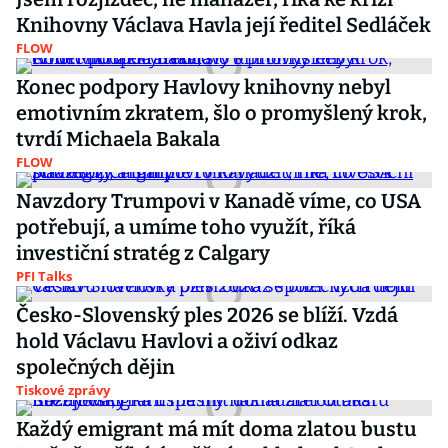
Knihovny Václava Havla její ředitel Sedláček
FLOW
Konec podpory Havlovy knihovny nebyl
emotivním zkratem, šlo o promyšlený krok,
tvrdí Michaela Bakala
FLOW
Navzdory Trumpovi v Kanadě víme, co USA
potřebují, a umíme toho využít, říká
investiční stratég z Calgary
PFI Talks
Česko-Slovenský ples 2026 se blíží. Vzdá
hold Václavu Havlovi a oživí odkaz
společných dějin
Tiskové zprávy
Každý emigrant má mít doma zlatou bustu