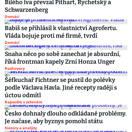
Bílého lva převzal Pithart, Rychetský a
Schwarzenberg
Domácí
Babiš se přihlásil k vlastnictví Agrofertu.
Vláda bojuje proti mé firmě, tvrdí
Domácí
Snaha něco po sobě zanechat je absurdní,
říká frontman kapely Zrní Honza Unger
Rozhovory
Šéfkuchař Fichtner se pustil do polévky
podle Václava Havla. Jiné recepty raději s
úctou odmítl
Rapsodie v zeleném
Česko dohnaly dlouho odkládané problémy.
Je načase, aby byznys pomohl státu
Názory a analýzy