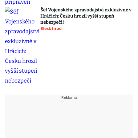
Šéf Vojenského zpravodajství exkluzivně v
Hráčích: Česku hrozil vyšší stupeň
nebezpečí!
Blesk hráči