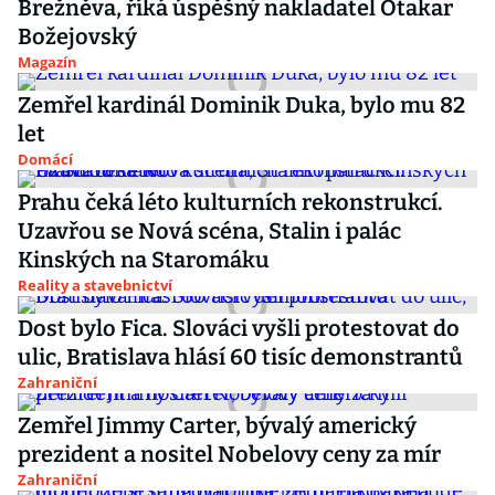
Brežněva, říká úspěšný nakladatel Otakar
Božejovský
Magazín
Zemřel kardinál Dominik Duka, bylo mu 82
let
Domácí
Prahu čeká léto kulturních rekonstrukcí.
Uzavřou se Nová scéna, Stalin i palác
Kinských na Staromáku
Reality a stavebnictví
Dost bylo Fica. Slováci vyšli protestovat do
ulic, Bratislava hlásí 60 tisíc demonstrantů
Zahraniční
Zemřel Jimmy Carter, bývalý americký
prezident a nositel Nobelovy ceny za mír
Zahraniční