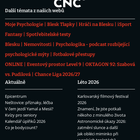
Další témata z našich webů
Moje Psychologie
Blesk Tlapky
Hráči na Blesku
iSport
Fantasy
Spotřebitelské testy
Blesku
Nemovitosti
Psychologika - podcast rozbíjející
psychologické mýty
Fotbalové přestupy
ONLINE
Eventový prostor Level 9
OKTAGON 92: Szabová
vs. Pudilová
Chance Liga 2026/27
Aktuálně
Léto 2026
Epicentrum
Karlovarský filmový festival
Neštovice: příznaky, léčba
2026
V čem jezdí Yamal a Mesii?
Znamení, že jste potkali
Kvízy pro seniory
někoho z minulého života
Kalendář úplňků 2026
Astronomické úkazy 2026:
Co je bodycount?
zatmění slunce a další
Jak obléci miminko při