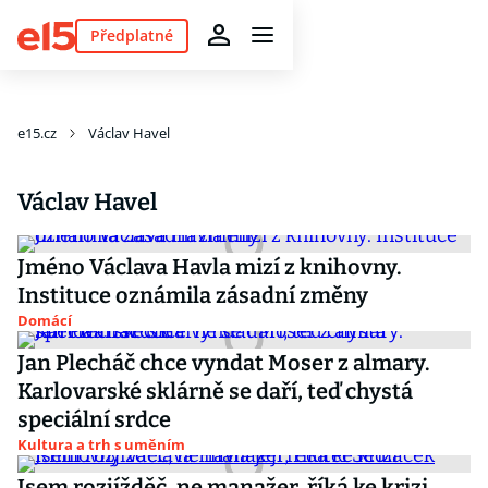
Předplatné
e15.cz
Václav Havel
Václav Havel
Jméno Václava Havla mizí z knihovny.
Instituce oznámila zásadní změny
Domácí
Jan Plecháč chce vyndat Moser z almary.
Karlovarské sklárně se daří, teď chystá
speciální srdce
Kultura a trh s uměním
Jsem rozjížděč, ne manažer, říká ke krizi