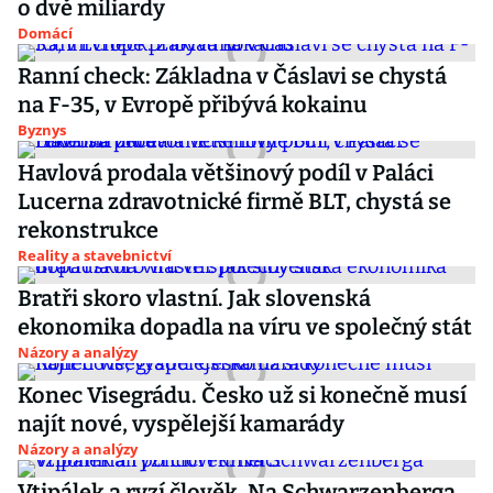
o dvě miliardy
Domácí
Ranní check: Základna v Čáslavi se chystá
na F-35, v Evropě přibývá kokainu
Byznys
Havlová prodala většinový podíl v Paláci
Lucerna zdravotnické firmě BLT, chystá se
rekonstrukce
Reality a stavebnictví
Bratři skoro vlastní. Jak slovenská
ekonomika dopadla na víru ve společný stát
Názory a analýzy
Konec Visegrádu. Česko už si konečně musí
najít nové, vyspělejší kamarády
Názory a analýzy
Vtipálek a ryzí člověk. Na Schwarzenberga