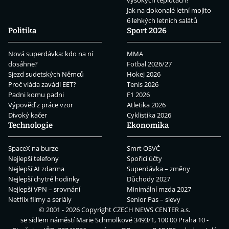
vysokých teplotách?
Jak na dokonalé letní mojito
6 lehkých letních salátů
Politika
Sport 2026
Nová superdávka: kdo na ní
MMA
dosáhne?
Fotbal 2026/27
Sjezd sudetských Němců
Hokej 2026
Proč vláda zavádí EET?
Tenis 2026
Padni komu padni
F1 2026
Výpověď z práce vzor
Atletika 2026
Divoký kačer
Cyklistika 2026
Technologie
Ekonomika
SpaceX na burze
Smrt OSVČ
Nejlepší telefony
Spořicí účty
Nejlepší AI zdarma
Superdávka – změny
Nejlepší chytré hodinky
Důchody 2027
Nejlepší VPN – srovnání
Minimální mzda 2027
Netflix filmy a seriály
Senior Pas – slevy
© 2001 - 2026 Copyright
CZECH NEWS CENTER a.s.
se sídlem náměstí Marie Schmolkové 3493/1, 100 00 Praha 10 -