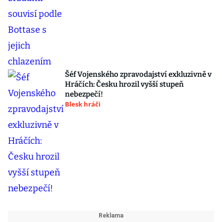
Šéf Vojenského zpravodajství exkluzivně v
Hráčích: Česku hrozil vyšší stupeň
nebezpečí!
Blesk hráči