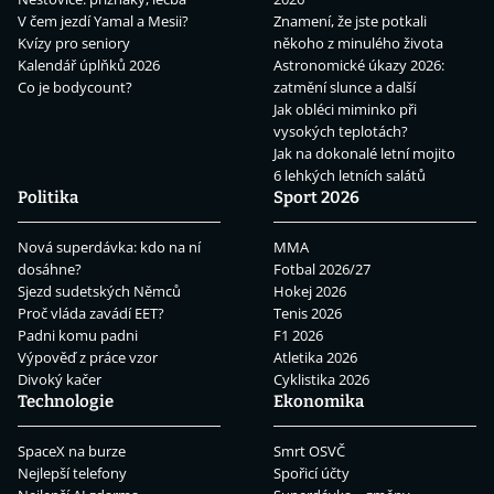
V čem jezdí Yamal a Mesii?
Znamení, že jste potkali
Kvízy pro seniory
někoho z minulého života
Kalendář úplňků 2026
Astronomické úkazy 2026:
Co je bodycount?
zatmění slunce a další
Jak obléci miminko při
vysokých teplotách?
Jak na dokonalé letní mojito
6 lehkých letních salátů
Politika
Sport 2026
Nová superdávka: kdo na ní
MMA
dosáhne?
Fotbal 2026/27
Sjezd sudetských Němců
Hokej 2026
Proč vláda zavádí EET?
Tenis 2026
Padni komu padni
F1 2026
Výpověď z práce vzor
Atletika 2026
Divoký kačer
Cyklistika 2026
Technologie
Ekonomika
SpaceX na burze
Smrt OSVČ
Nejlepší telefony
Spořicí účty