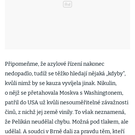
Připomeňme, že azylové řízení nakonec
nedopadlo, tudíž se těžko hledají nějaká „kdyby“,
kvůli nimž by se kauza vyvíjela jinak. Nikulin,
o nějž se přetahovala Moskva s Washingtonem,
patřil do USA už kvůli nesouměřitelné závažnosti
činů, z nichž jej země vinily. To však neznamená,
že Pelikán neudělal chybu. Možná pod tlakem, ale
udělal. A soudci v Brně dali za pravdu těm, kteří