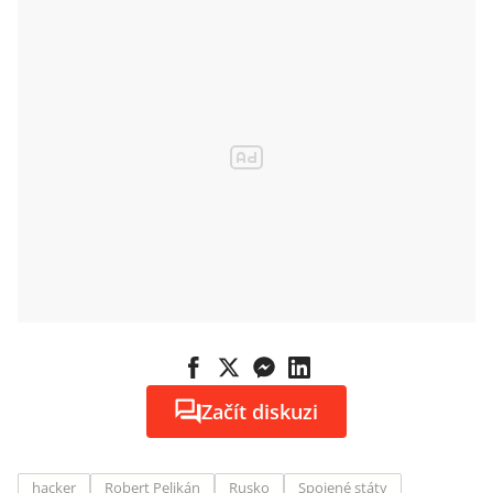
Začít diskuzi
hacker
Robert Pelikán
Rusko
Spojené státy