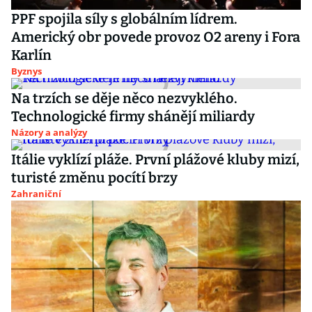
PPF spojila síly s globálním lídrem.
Americký obr povede provoz O2 areny i Fora
Karlín
Byznys
Na trzích se děje něco nezvyklého.
Technologické firmy shánějí miliardy
Názory a analýzy
Itálie vyklízí pláže. První plážové kluby mizí,
turisté změnu pocítí brzy
Zahraniční