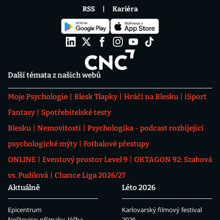
RSS
Kariéra
Další témata z našich webů
Moje Psychologie
Blesk Tlapky
Hráči na Blesku
iSport
Fantasy
Spotřebitelské testy
Blesku
Nemovitosti
Psychologika - podcast rozbíjející
psychologické mýty
Fotbalové přestupy
ONLINE
Eventový prostor Level 9
OKTAGON 92: Szabová
vs. Pudilová
Chance Liga 2026/27
Aktuálně
Léto 2026
Epicentrum
Karlovarský filmový festival
Neštovice: příznaky, léčba
2026