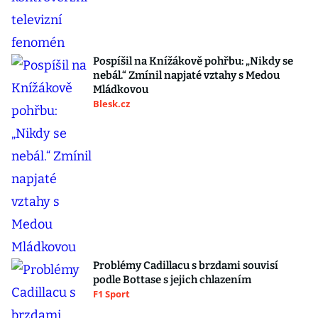
Pospíšil na Knížákově pohřbu: „Nikdy se
nebál.“ Zmínil napjaté vztahy s Medou
Mládkovou
Blesk.cz
Problémy Cadillacu s brzdami souvisí
podle Bottase s jejich chlazením
F1 Sport