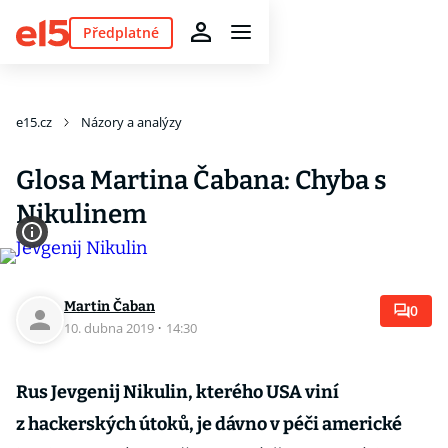
Předplatné
e15.cz
Názory a analýzy
Glosa Martina Čabana: Chyba s
Nikulinem
Martin Čaban
0
10. dubna 2019
·
14:30
Rus Jevgenij Nikulin, kterého USA viní
z hackerských útoků, je dávno v péči americké