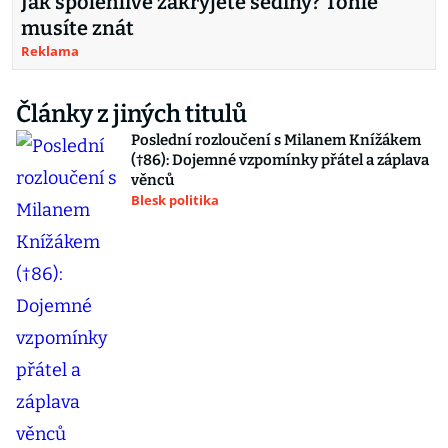
Jak spolehlivě zakryjete šediny? Tohle
musíte znát
Reklama
Články z jiných titulů
Poslední rozloučení s Milanem Knížákem
(†86): Dojemné vzpomínky přátel a záplava
věnců
Blesk politika