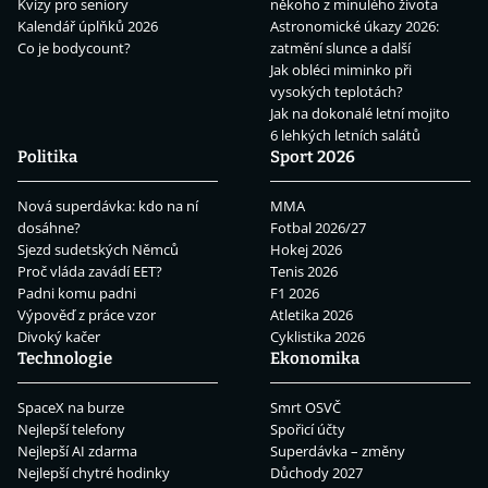
Kvízy pro seniory
někoho z minulého života
Kalendář úplňků 2026
Astronomické úkazy 2026:
Co je bodycount?
zatmění slunce a další
Jak obléci miminko při
vysokých teplotách?
Jak na dokonalé letní mojito
6 lehkých letních salátů
Politika
Sport 2026
Nová superdávka: kdo na ní
MMA
dosáhne?
Fotbal 2026/27
Sjezd sudetských Němců
Hokej 2026
Proč vláda zavádí EET?
Tenis 2026
Padni komu padni
F1 2026
Výpověď z práce vzor
Atletika 2026
Divoký kačer
Cyklistika 2026
Technologie
Ekonomika
SpaceX na burze
Smrt OSVČ
Nejlepší telefony
Spořicí účty
Nejlepší AI zdarma
Superdávka – změny
Nejlepší chytré hodinky
Důchody 2027