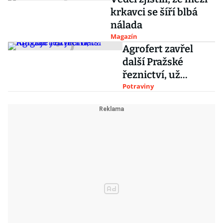
režisér Vít Klusák
krkavci se šíří blbá
nálada
Magazín
Agrofert zavřel
další Pražské
řeznictví, už
funguje jen jediné
Potraviny