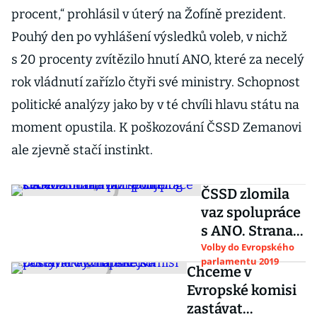
procent,“ prohlásil v úterý na Žofíně prezident.
Pouhý den po vyhlášení výsledků voleb, v nichž
s 20 procenty zvítězilo hnutí ANO, které za necelý
rok vládnutí zařízlo čtyři své ministry. Schopnost
politické analýzy jako by v té chvíli hlavu státu na
moment opustila. K poškozování ČSSD Zemanovi
ale zjevně stačí instinkt.
ČSSD zlomila
vaz spolupráce
s ANO. Strana
potřebuje
Volby do Evropského
parlamentu 2019
silného lídra,
Chceme v
míní politolog
Evropské komisi
Lebeda
zastávat