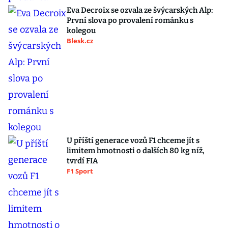
Eva Decroix se ozvala ze švýcarských Alp:
První slova po provalení románku s
kolegou
Blesk.cz
U příští generace vozů F1 chceme jít s
limitem hmotnosti o dalších 80 kg níž,
tvrdí FIA
F1 Sport