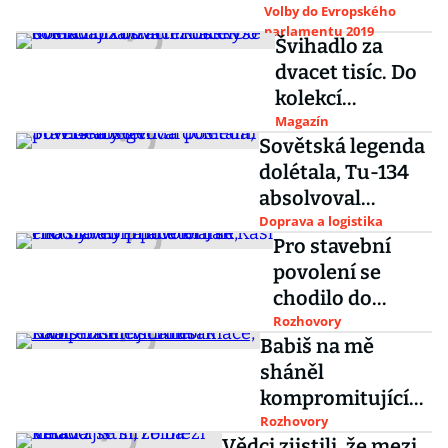
významnější
Volby do Evropského
parlamentu 2019
posty, říká
Švihadlo za
Charanzová
dvacet tisíc. Do
kolekcí
luxusních
Magazín
Sovětská legenda
značek se
dolétala, Tu-134
dostávají i
absolvoval
bizarní kousky
poslední
Doprava a logistika
Pro stavební
pravidelný let
povolení se
chodilo do
Paláce Blaník,
Rozhovory
Babiš na mě
říká bývalý
sháněl
primátor Jan
kompromitující
Kasl
informace, říká
Rozhovory
Vědci zjistili, že mezi