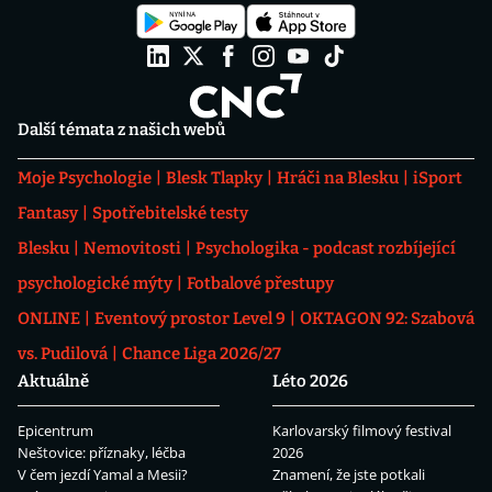
Další témata z našich webů
Moje Psychologie
Blesk Tlapky
Hráči na Blesku
iSport
Fantasy
Spotřebitelské testy
Blesku
Nemovitosti
Psychologika - podcast rozbíjející
psychologické mýty
Fotbalové přestupy
ONLINE
Eventový prostor Level 9
OKTAGON 92: Szabová
vs. Pudilová
Chance Liga 2026/27
Aktuálně
Léto 2026
Epicentrum
Karlovarský filmový festival
Neštovice: příznaky, léčba
2026
V čem jezdí Yamal a Mesii?
Znamení, že jste potkali