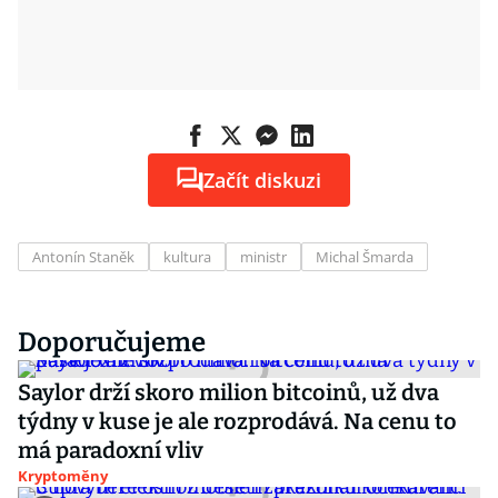
Začít diskuzi
Antonín Staněk
kultura
ministr
Michal Šmarda
Doporučujeme
Saylor drží skoro milion bitcoinů, už dva
týdny v kuse je ale rozprodává. Na cenu to
má paradoxní vliv
Kryptoměny