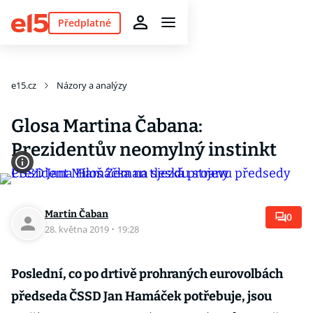
Předplatné
e15.cz
Názory a analýzy
Glosa Martina Čabana:
Prezidentův neomylný instinkt
Martin Čaban
0
28. května 2019
·
19:28
Poslední, co po drtivě prohraných eurovolbách
předseda ČSSD Jan Hamáček potřebuje, jsou