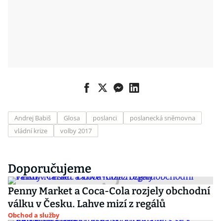
Andrej Babiš
Glosa
poslanci
poslanecká sněmovna
vládní krize
volby 2017
Doporučujeme
Penny Market a Coca-Cola rozjely obchodní
válku v Česku. Lahve mizí z regálů
Obchod a služby