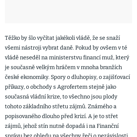
Těžko by šlo vyčítat jakékoli vládě, že se snaží
všemi nástroji vybrat daně. Pokud by ovšem v té
vládě neseděl na ministerstvu financí muž, který
je současně velkým hráčem v mnoha branžích
české ekonomiky. Spory o dluhopisy, o zajišťovací
příkazy, o obchody s Agrofertem stejně jako
současná vládní krize, to všechno jsou plody
tohoto základního střetu zájmů. Známého a
popisovaného dlouho před krizí. A je to střet
zájmů, jehož stín nutně dopadá i na Finanční
správu bez ohledu na všechny řeči o nezávislosti.