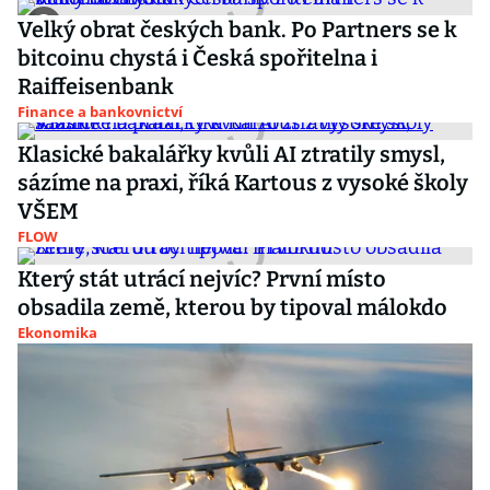
Velký obrat českých bank. Po Partners se k
bitcoinu chystá i Česká spořitelna i
Raiffeisenbank
Finance a bankovnictví
Klasické bakalářky kvůli AI ztratily smysl,
sázíme na praxi, říká Kartous z vysoké školy
VŠEM
FLOW
Který stát utrácí nejvíc? První místo
obsadila země, kterou by tipoval málokdo
Ekonomika