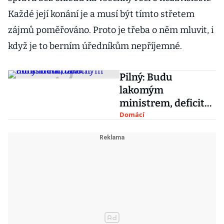
Každé její konání je a musí být tímto střetem
zájmů poměřováno. Proto je třeba o něm mluvit, i
když je to berním úředníkům nepříjemné.
Pilný: Budu
lakomým
ministrem, deficit
udržím na uzdě
Domácí