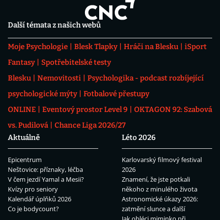
Další témata z našich webů
Moje Psychologie
Blesk Tlapky
Hráči na Blesku
iSport
Fantasy
Spotřebitelské testy
Blesku
Nemovitosti
Psychologika - podcast rozbíjející
psychologické mýty
Fotbalové přestupy
ONLINE
Eventový prostor Level 9
OKTAGON 92: Szabová
vs. Pudilová
Chance Liga 2026/27
Aktuálně
Léto 2026
Epicentrum
Karlovarský filmový festival
Neštovice: příznaky, léčba
2026
V čem jezdí Yamal a Mesii?
Znamení, že jste potkali
Kvízy pro seniory
někoho z minulého života
Kalendář úplňků 2026
Astronomické úkazy 2026:
Co je bodycount?
zatmění slunce a další
Jak obléci miminko při