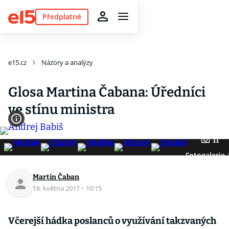
Předplatné
e15.cz
Názory a analýzy
Glosa Martina Čabana: Úředníci
ve stínu ministra
11
Fotogalerie
Martin Čaban
18. května 2017
·
10:15
Včerejší hádka poslanců o využívání takzvaných