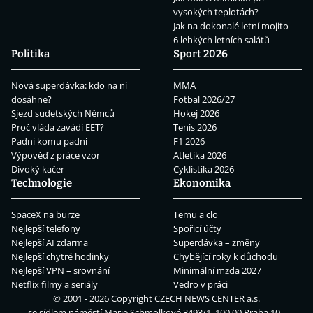
vysokých teplotách?
Jak na dokonalé letní mojito
6 lehkých letních salátů
Politika
Sport 2026
Nová superdávka: kdo na ní
MMA
dosáhne?
Fotbal 2026/27
Sjezd sudetských Němců
Hokej 2026
Proč vláda zavádí EET?
Tenis 2026
Padni komu padni
F1 2026
Výpověď z práce vzor
Atletika 2026
Divoký kačer
Cyklistika 2026
Technologie
Ekonomika
SpaceX na burze
Temu a clo
Nejlepší telefony
Spořicí účty
Nejlepší AI zdarma
Superdávka – změny
Nejlepší chytré hodinky
Chybějící roky k důchodu
Nejlepší VPN – srovnání
Minimální mzda 2027
Netflix filmy a seriály
Vedro v práci
© 2001 - 2026 Copyright
CZECH NEWS CENTER a.s.
se sídlem náměstí Marie Schmolkové 3493/1, 100 00 Praha 10 -