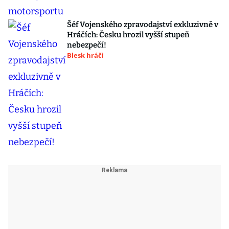
Šéf Vojenského zpravodajství exkluzivně v
Hráčích: Česku hrozil vyšší stupeň
nebezpečí!
Blesk hráči