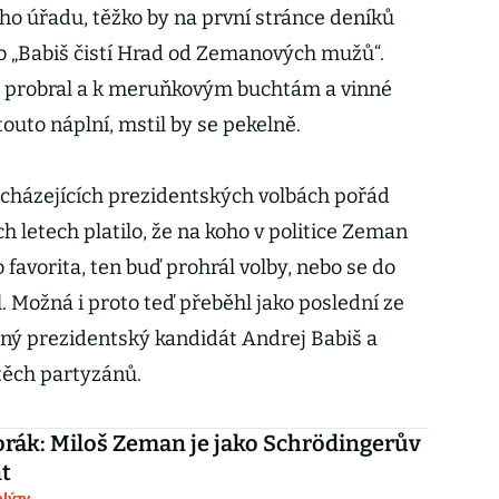
ého úřadu, těžko by na první stránce deníků
ko „Babiš čistí Hrad od Zemanových mužů“.
nt probral a k meruňkovým buchtám a vinné
touto náplní, mstil by se pekelně.
dcházejících prezidentských volbách pořád
h letech platilo, že na koho v politice Zeman
 favorita, ten buď prohrál volby, nebo se do
 Možná i proto teď přeběhl jako poslední ze
ný prezidentský kandidát Andrej Babiš a
 těch partyzánů.
rák: Miloš Zeman je jako Schrödingerův
t
lýzy