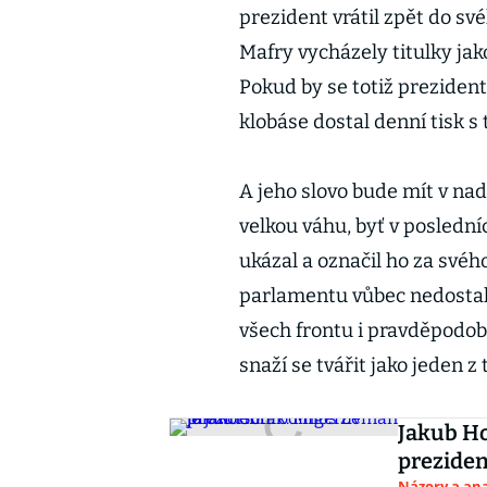
prezident vrátil zpět do sv
Mafry vycházely titulky ja
Pokud by se totiž prezide
klobáse dostal denní tisk s 
A jeho slovo bude mít v na
velkou váhu, byť v posledníc
ukázal a označil ho za svého
parlamentu vůbec nedostal.
všech frontu i pravděpodob
snaží se tvářit jako jeden z
Jakub Ho
preziden
Názory a ana