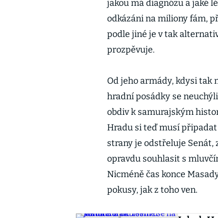
jakou má diagnózu a jaké l
odkázáni na miliony fám, p
podle jiné je v tak alterna
prozpěvuje.
Od jeho armády, kdysi tak mo
hradní posádky se neuchýlil
obdiv k samurajským histork
Hradu si teď musí připadat 
strany je odstřeluje Senát, 
opravdu souhlasit s mluvčí
Nicméně čas konce Masady je
pokusy, jak z toho ven.