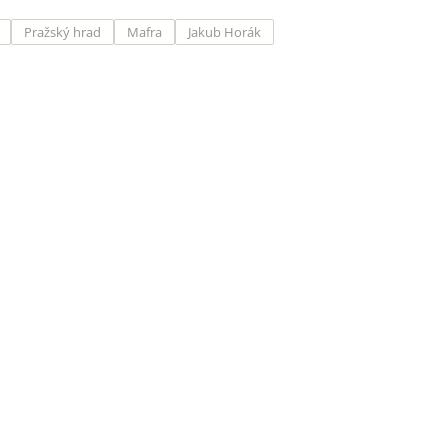
Pražský hrad
Mafra
Jakub Horák