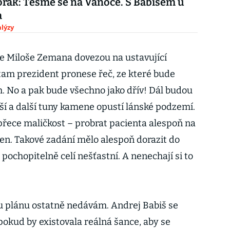
rák: Těšme se na Vánoce. S Babišem u
a
lýzy
že Miloše Zemana dovezou na ustavující
 tam prezident pronese řeč, ze které bude
 No a pak bude všechno jako dřív! Dál budou
alší a další tuny kamene opustí lánské podzemí.
 přece maličkost – probrat pacienta alespoň na
pen. Takové zadání mělo alespoň dorazit do
pochopitelně celí nešťastní. A nenechají si to
 plánu ostatně nedávám. Andrej Babiš se
pokud by existovala reálná šance, aby se