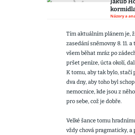
Jakub Ho
kormidl
Názory a ana
Tím aktuálním plánem je, 
zasedání sněmovny 8. 11. a
všem běhat mráz po zádech.
pršet peníze, úcta okolí, d
K tomu, aby tak bylo, stačí
dva dny, aby toho byl scho
nemocnice, kde jsou z něho 
pro sebe, což je dobře.
Velké šance tomu hradnímu
vždy chová pragmaticky, a 