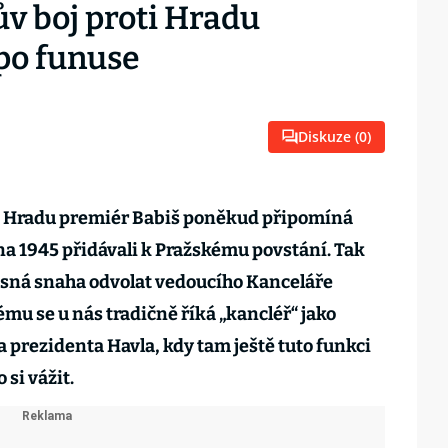
v boj proti Hradu
 po funuse
Diskuze (
0
)
 Hradu premiér Babiš poněkud připomíná
tna 1945 přidávali k Pražskému povstání. Tak
asná snaha odvolat vedoucího Kanceláře
mu se u nás tradičně říká „kancléř“ jako
prezidenta Havla, kdy tam ještě tuto funkci
 si vážit.