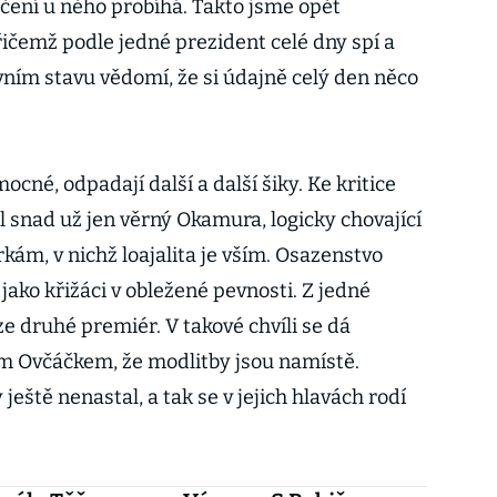
éčení u něho probíhá. Takto jsme opět
řičemž podle jedné prezident celé dny spí a
tivním stavu vědomí, že si údajně celý den něco
cné, odpadají další a další šiky. Ke kritice
 snad už jen věrný Okamura, logicky chovající
ám, v nichž loajalita je vším. Osazenstvo
jako křižáci v obležené pevnosti. Z jedné
ze druhé premiér. V takové chvíli se dá
m Ovčáčkem, že modlitby jsou namístě.
ště nenastal, a tak se v jejich hlavách rodí