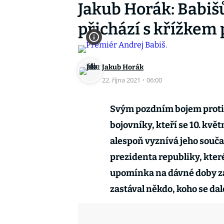
Jakub Horák: Babišů
přichází s křížkem
Jakub Horák
22. října 2021
·
06:00
Svým pozdním bojem proti
bojovníky, kteří se 10. kvě
alespoň vyznívá jeho souč
prezidenta republiky, které
upomínka na dávné doby za 
zastával někdo, koho se dalo