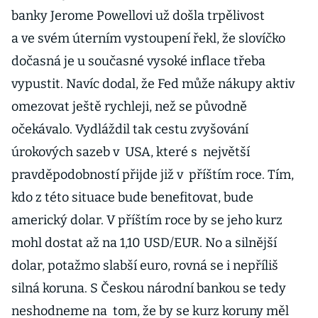
banky Jerome Powellovi už došla trpělivost
a ve svém úterním vystoupení řekl, že slovíčko
dočasná je u současné vysoké inflace třeba
vypustit. Navíc dodal, že Fed může nákupy aktiv
omezovat ještě rychleji, než se původně
očekávalo. Vydláždil tak cestu zvyšování
úrokových sazeb v USA, které s největší
pravděpodobností přijde již v příštím roce. Tím,
kdo z této situace bude benefitovat, bude
americký dolar. V příštím roce by se jeho kurz
mohl dostat až na 1,10 USD/EUR. No a silnější
dolar, potažmo slabší euro, rovná se i nepříliš
silná koruna. S Českou národní bankou se tedy
neshodneme na tom, že by se kurz koruny měl