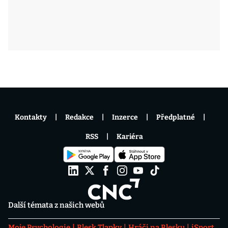
Kontakty
Redakce
Inzerce
Předplatné
RSS
Kariéra
Další témata z našich webů
Moje Psychologie
Blesk Tlapky
Hráči na Blesku
iSport