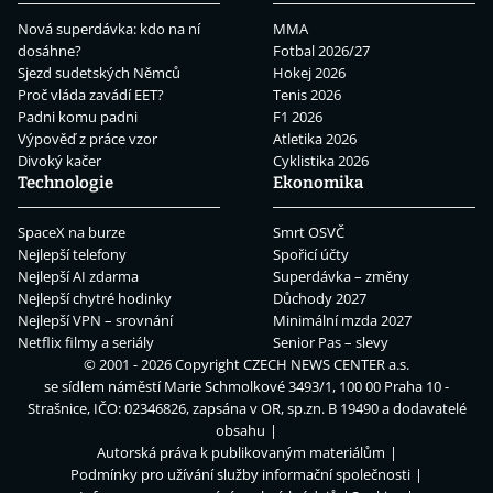
Nová superdávka: kdo na ní
MMA
dosáhne?
Fotbal 2026/27
Sjezd sudetských Němců
Hokej 2026
Proč vláda zavádí EET?
Tenis 2026
Padni komu padni
F1 2026
Výpověď z práce vzor
Atletika 2026
Divoký kačer
Cyklistika 2026
Technologie
Ekonomika
SpaceX na burze
Smrt OSVČ
Nejlepší telefony
Spořicí účty
Nejlepší AI zdarma
Superdávka – změny
Nejlepší chytré hodinky
Důchody 2027
Nejlepší VPN – srovnání
Minimální mzda 2027
Netflix filmy a seriály
Senior Pas – slevy
© 2001 - 2026 Copyright
CZECH NEWS CENTER a.s.
se sídlem náměstí Marie Schmolkové 3493/1, 100 00 Praha 10 -
Strašnice, IČO: 02346826, zapsána v OR, sp.zn. B 19490 a dodavatelé
obsahu
Autorská práva k publikovaným materiálům
Podmínky pro užívání služby informační společnosti