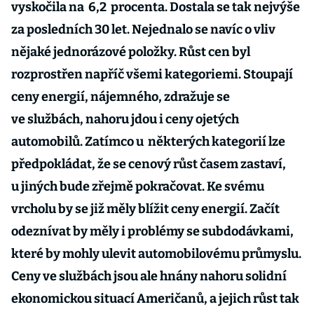
vyskočila na 6,2 procenta. Dostala se tak nejvýše
za posledních 30 let. Nejednalo se navíc o vliv
nějaké jednorázové položky. Růst cen byl
rozprostřen napříč všemi kategoriemi. Stoupají
ceny energií, nájemného, zdražuje se
ve službách, nahoru jdou i ceny ojetých
automobilů. Zatímco u některých kategorií lze
předpokládat, že se cenový růst časem zastaví,
u jiných bude zřejmě pokračovat. Ke svému
vrcholu by se již měly blížit ceny energií. Začít
odeznívat by měly i problémy se subdodávkami,
které by mohly ulevit automobilovému průmyslu.
Ceny ve službách jsou ale hnány nahoru solidní
ekonomickou situací Američanů, a jejich růst tak