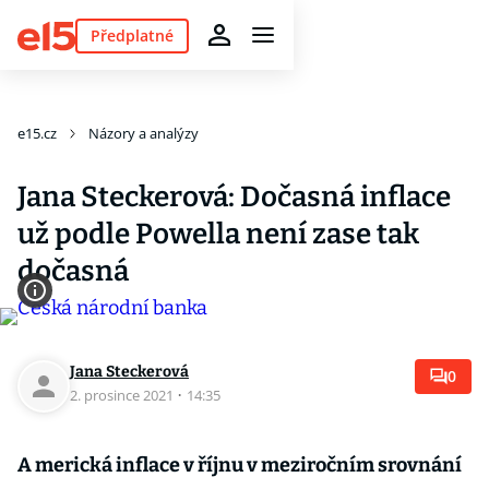
Předplatné
e15.cz
Názory a analýzy
Jana Steckerová: Dočasná inflace
už podle Powella není zase tak
dočasná
Jana Steckerová
0
2. prosince 2021
·
14:35
A merická inflace v říjnu v meziročním srovnání