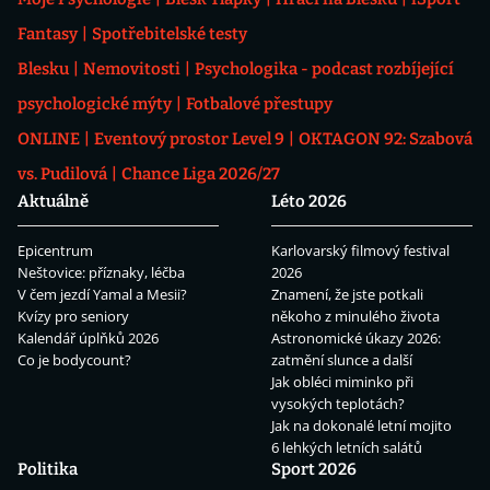
Fantasy
Spotřebitelské testy
Blesku
Nemovitosti
Psychologika - podcast rozbíjející
psychologické mýty
Fotbalové přestupy
ONLINE
Eventový prostor Level 9
OKTAGON 92: Szabová
vs. Pudilová
Chance Liga 2026/27
Aktuálně
Léto 2026
Epicentrum
Karlovarský filmový festival
Neštovice: příznaky, léčba
2026
V čem jezdí Yamal a Mesii?
Znamení, že jste potkali
Kvízy pro seniory
někoho z minulého života
Kalendář úplňků 2026
Astronomické úkazy 2026:
Co je bodycount?
zatmění slunce a další
Jak obléci miminko při
vysokých teplotách?
Jak na dokonalé letní mojito
6 lehkých letních salátů
Politika
Sport 2026