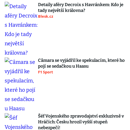
Detaily aféry Decroix s Havránkem: Kdo je
tady největší královna?
Blesk.cz
Câmara se vyjádřil ke spekulacím, které ho
pojí se sedačkou u Haasu
F1 Sport
Šéf Vojenského zpravodajství exkluzivně v
Hráčích: Česku hrozil vyšší stupeň
nebezpečí!