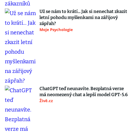
Už se nám to krátí... Jak si nenechat zkazit
letní pohodu myšlenkami na zářijový
zápřah?
Moje Psychologie
ChatGPT teď neunavíte. Bezplatná verze
má neomezený chat a lepší model GPT-5.6
Živě.cz