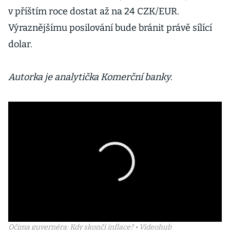
v příštím roce dostat až na 24 CZK/EUR.
Výraznějšímu posilování bude bránit právě sílící
dolar.
Autorka je analytička Komerční banky.
Očima guvernéra: Kdy skončí inflace? • Videohub