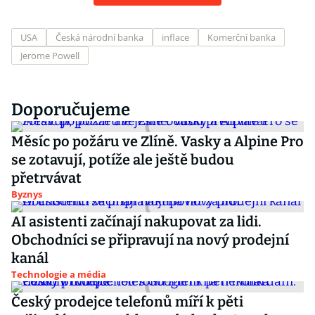
USA
Česká národní banka
inflace
Komerční banka
Jerome Powell
Doporučujeme
Měsíc po požáru ve Zlíně. Vasky a Alpine Pro
se zotavují, potíže ale ještě budou
přetrvávat
Byznys
AI asistenti začínají nakupovat za lidi.
Obchodníci se připravují na nový prodejní
kanál
Technologie a média
Český prodejce telefonů míří k pěti