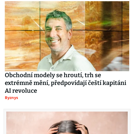
Obchodní modely se hroutí, trh se
extrémně mění, předpovídají čeští kapitáni
AI revoluce
Byznys