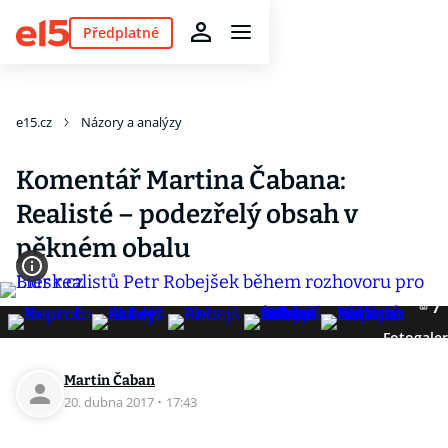
Předplatné
e15.cz
Názory a analýzy
Komentář Martina Čabana:
Realisté – podezřelý obsah v
pěkném obalu
7
Fotogaler
Martin Čaban
20. dubna 2017
·
17:43