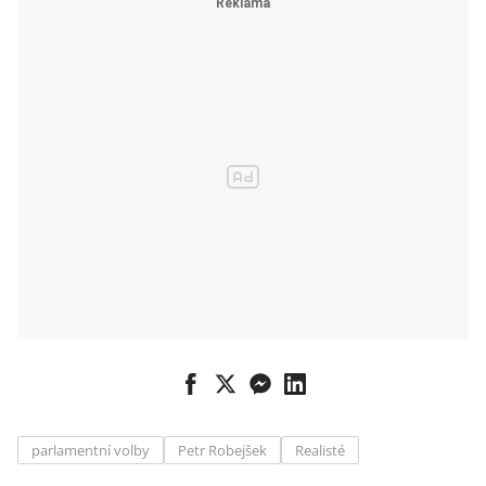
parlamentní volby
Petr Robejšek
Realisté