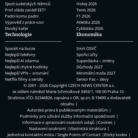
Sjezd sudetských Němců
Hokej 2026
Proč vláda zavádí EET?
Tenis 2026
Padni komu padni
F1 2026
Výpověď z práce vzor
Atletika 2026
Divoký kačer
Cyklistika 2026
Technologie
Ekonomika
SpaceX na burze
Smrt OSVČ
Nejlepší telefony
Spořicí účty
Nejlepší AI zdarma
Superdávka – změny
Nejlepší chytré hodinky
Důchody 2027
Nejlepší VPN – srovnání
Minimální mzda 2027
Netflix filmy a seriály
Senior Pas – slevy
© 2001 - 2026 Copyright
CZECH NEWS CENTER a.s.
se sídlem náměstí Marie Schmolkové 3493/1, 100 00 Praha 10 -
Strašnice, IČO: 02346826, zapsána v OR, sp.zn. B 19490 a dodavatelé
obsahu
Autorská práva k publikovaným materiálům
Podmínky pro užívání služby informační společnosti
Informace o zpracování osobních údajů
Cookies
Nastavení soukromí
Vlastnická struktura
Jednotná kontaktní místa / Single Points of Contact
Etický kodex