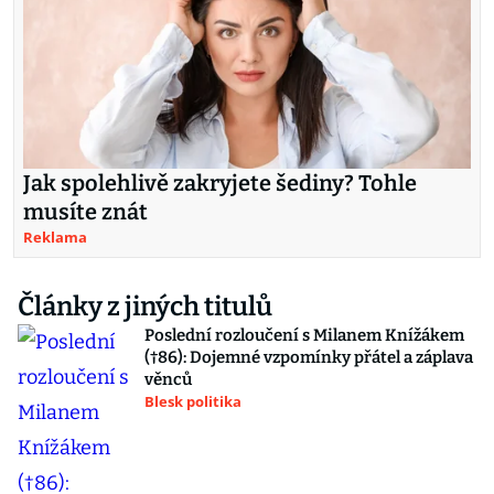
Jak spolehlivě zakryjete šediny? Tohle
musíte znát
Reklama
Články z jiných titulů
Poslední rozloučení s Milanem Knížákem
(†86): Dojemné vzpomínky přátel a záplava
věnců
Blesk politika