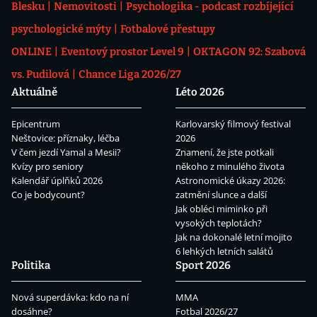
Blesku
Nemovitosti
Psychologika - podcast rozbíjející
psychologické mýty
Fotbalové přestupy
ONLINE
Eventový prostor Level 9
OKTAGON 92: Szabová
vs. Pudilová
Chance Liga 2026/27
Aktuálně
Léto 2026
Epicentrum
Karlovarský filmový festival
Neštovice: příznaky, léčba
2026
V čem jezdí Yamal a Mesii?
Znamení, že jste potkali
Kvízy pro seniory
někoho z minulého života
Kalendář úplňků 2026
Astronomické úkazy 2026:
Co je bodycount?
zatmění slunce a další
Jak obléci miminko při
vysokých teplotách?
Jak na dokonalé letní mojito
6 lehkých letních salátů
Politika
Sport 2026
Nová superdávka: kdo na ní
MMA
dosáhne?
Fotbal 2026/27