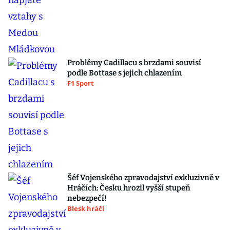
Problémy Cadillacu s brzdami souvisí
podle Bottase s jejich chlazením
F1 Sport
Šéf Vojenského zpravodajství exkluzivně v
Hráčích: Česku hrozil vyšší stupeň
nebezpečí!
Blesk hráči