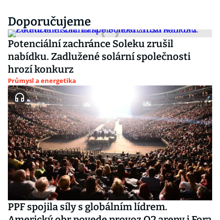
Doporučujeme
Potenciální zachránce Soleku zrušil
nabídku. Zadlužené solární společnosti
hrozí konkurz
Průmysl a energetika
PPF spojila síly s globálním lídrem.
Americký obr povede provoz O2 areny i Fora