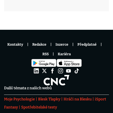
Kontakty
Redakce
Inzerce
Předplatné
RSS
Kariéra
Další témata z našich webů
Moje Psychologie
Blesk Tlapky
Hráči na Blesku
iSport
Fantasy
Spotřebitelské testy