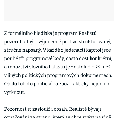
Z formálního hlediska je program Realistů
pozoruhodný – výjimečně pečlivě strukturovaný,
stručně napsaný. V každé z jedenácti kapitol jsou
pouhé tři programové body, často dost konkrétní,
a množství slovního balastu je znatelně nižší než
v jiných politických programových dokumentech.
Obalu tohoto politického zboží fakticky nejde nic
vytknout.
Pozornost si zaslouží i obsah. Realisté bývají
označováni za stranu, která se chce svézt na vlně